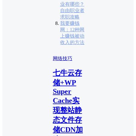
业有哪些？
自由职业者
求职攻略
我要赚钱
网：12种网
上赚钱被动
收入的方法
网络技巧
七牛云存
储+WP
Super
Cache实
现整站静
态文件存
储CDN加