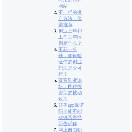
网站
不一样的推
广方法，值
得推荐
创业三年和
工作三年区
别是什么？
不花一分
钱，如何验
证你的创业
想法是否可
行？
致富副业论
坛：四种投
资型的被动
收入
好省app靠谱
吗？能不能
省钱亲身经
历告诉你
网上自由职