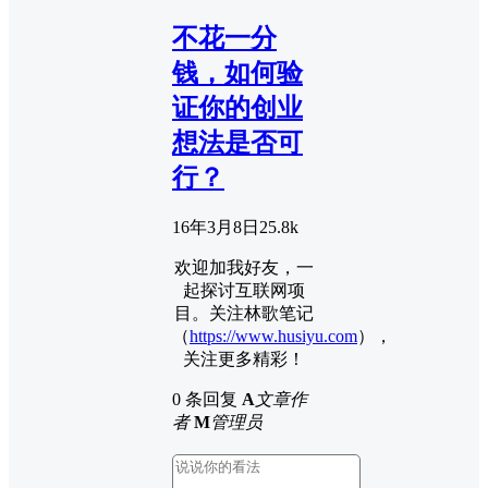
不花一分
钱，如何验
证你的创业
想法是否可
行？
16年3月8日
2
5.8k
欢迎加我好友，一
起探讨互联网项
目。关注林歌笔记
（
https://www.husiyu.com
），
关注更多精彩！
0 条回复
A
文章作
者
M
管理员