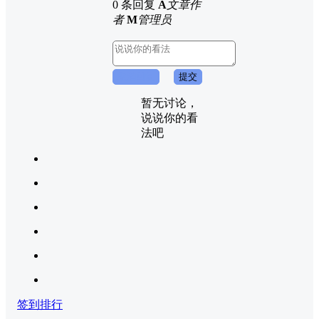
0 条回复
A
文章作
者
M
管理员
取消回复
提交
暂无讨论，
说说你的看
法吧
签到排行