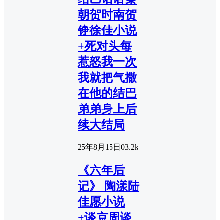
朝贺时南贺
铮徐佳小说
+死对头每
惹怒我一次
我就把气撒
在他的结巴
弟弟身上后
续大结局
25年8月15日
0
3.2k
《六年后
记》 陶漾陆
佳愿小说
+谈京周谈