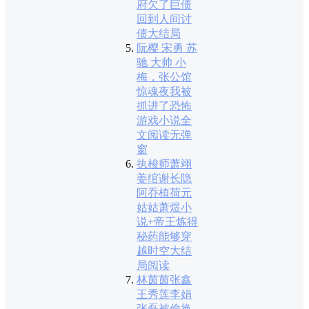
府欠了巨债
回到人间讨
债大结局
阮樱 宋勇 苏
驰 大帅 小
梅，张公馆
惊魂夜我被
抓进了恐怖
游戏小说全
文阅读无弹
窗
执梭师萧翊
姜绾谢长隐
阿乔植荷元
姑姑萧煜小
说+帝王炼得
秘药能够穿
越时空大结
局阅读
林茵茵张鑫
王秀莲李娟
张磊被偷换