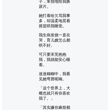
子，笨拙地给我换
尿片。
她打着哈欠骂我事
多，却温柔地晃着
摇篮哄我睡觉。
我生病发烧一直在
哭，育儿嫂怎么都
哄不好。
可只要宋芜抱抱
我，我就能安心睡
着。
迷迷糊糊中，我看
见她弯唇呢喃。
「这个世界上，大
概也就只有你喜欢
我了。」
「其实嫌你麻烦都