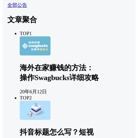
全部公告
文章聚合
TOP1
海外在家赚钱的方法：
操作Swagbucks详细攻略
20年6月12日
TOP2
抖音标题怎么写？短视