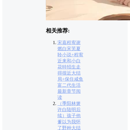
相关推荐:
宋嘉程宥谢
燃白宋芜夏
聆小说+程宥
近来和小白
花特招生走
得很近大结
局+保住咸鱼
富二代生活
最新章节阅
读
（季阳林箫
许白陆明后
续）孩子他
爹以为我怀
了野种大结