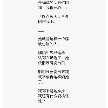
是骗你的，有你陪
我，我很开心。」
「慢点长大，再多
陪陪我吧。」
......
她就是这样一个嘴
硬心软的人。
哪怕生气成这样，
话都在嘴边了，她
依旧没有说出口。
明明只要说出来我
就不敢再这样烦她
了。
我都不是她妹妹，
我还有什么资格任
性？