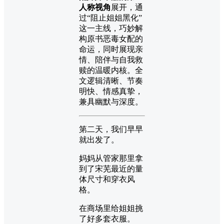
人称视角
展开，通
过“阻止姐姐黑化”
这一主线，巧妙解
构原书恶毒女配的
命运，同时展现亲
情、陪伴与自我救
赎的温暖内核。全
文逻辑清晰、节奏
明快、情感真挚，
兼具幽默与深度。
第二天，我们早早
就出发了。
妈妈从管家那里拿
到了宋芜最近的量
体尺寸和穿衣风
格。
在商场里给姐姐挑
了好多套衣服。