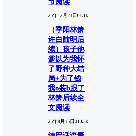
节阅读
25年12月23日
0
1.1k
（季阳林箫
许白陆明后
续）孩子他
爹以为我怀
了野种大结
局+为了钱
我o装b跟了
林箫后续全
文阅读
25年8月15日
0
10.3k
结巴话语秦