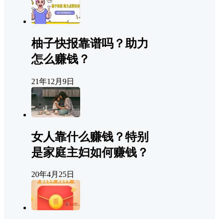
柚子快报靠谱吗？助力
怎么赚钱？
21年12月9日
女人靠什么赚钱？特别
是家庭主妇如何赚钱？
20年4月25日