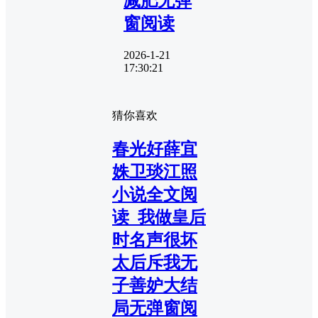
减肥无弹
窗阅读
2026-1-21
17:30:21
猜你喜欢
春光好薛宜
姝卫琰江照
小说全文阅
读_我做皇后
时名声很坏
太后斥我无
子善妒大结
局无弹窗阅