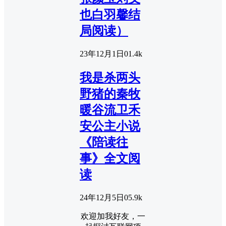
也白羽馨结
局阅读）
23年12月1日
0
1.4k
我是杀两头
野猪的秦牧
暖谷流卫禾
安公主小说
《陪读往
事》全文阅
读
24年12月5日
0
5.9k
欢迎加我好友，一