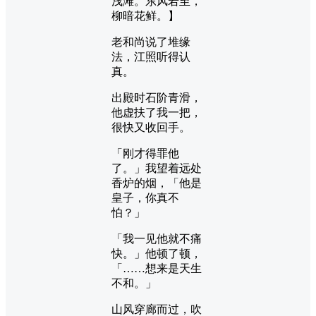
浅滩。东风若至，
柳暗花鲜。】
老和尚说了堆缘
法，江照听得认
真。
出殿时石阶青滑，
他虚扶了我一把，
很快又收回手。
「刚才得罪他
了。」我望着远处
香炉的烟，「他是
皇子，你真不
怕？」
「我一见他就不痛
快。」他顿了顿，
「……想来是天生
不和。」
山风穿廊而过，吹