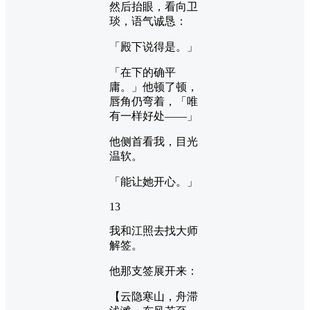
然后抬眼，看向卫
琰，语气诚恳：
「殿下说得是。」
「在下的确平
庸。」他顿了顿，
唇角仍弯着，「唯
有一样好处——」
他侧首看我，目光
温软。
「能让她开心。」
13
我和江照去找大师
解签。
他那支签展开来：
【云隐寒山，舟滞