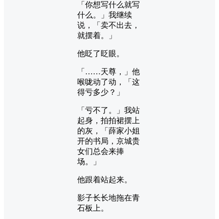
「你想写什么就写
什么。」我继续
说，「卖不出去，
就摆着。」
他眨了眨眼。
「……天尊，」他
喉咙动了动，「这
得亏多少？」
「亏不了。」我站
起身，拍拍裙摆上
的灰，「薛家小姐
开的书局，京城贵
女们总会来捧
场。」
他跟着站起来。
影子长长地拖在青
石板上。