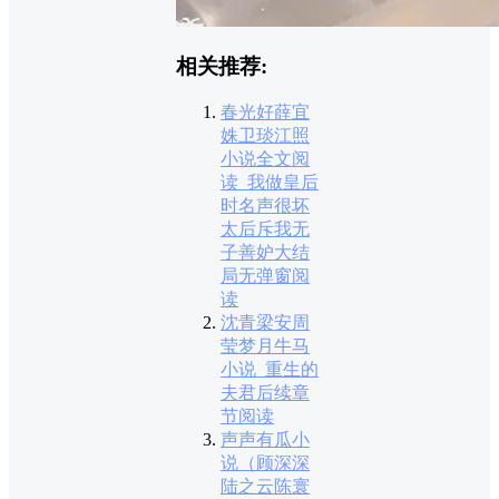
相关推荐:
春光好薛宜
姝卫琰江照
小说全文阅
读_我做皇后
时名声很坏
太后斥我无
子善妒大结
局无弹窗阅
读
沈青梁安周
莹梦月牛马
小说_重生的
夫君后续章
节阅读
声声有瓜小
说（顾深深
陆之云陈寰