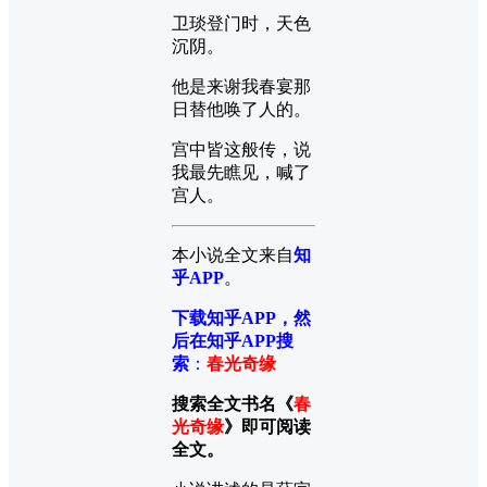
卫琰登门时，天色
沉阴。
他是来谢我春宴那
日替他唤了人的。
宫中皆这般传，说
我最先瞧见，喊了
宫人。
本小说全文来自
知
乎APP
。
下载知乎APP，然
后在知乎APP搜
索
：
春光奇缘
搜索全文书名《
春
光奇缘
》即可阅读
全文。