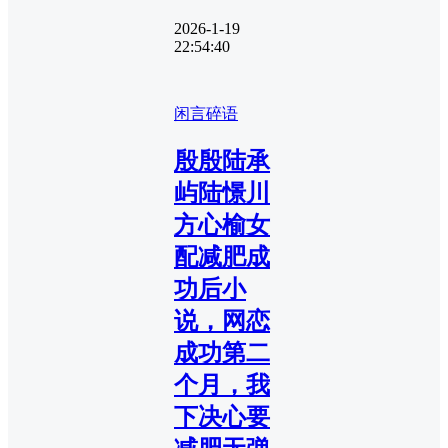
2026-1-19
22:54:40
闲言碎语
殷殷陆承
屿陆憬川
方心榆女
配减肥成
功后小
说，网恋
成功第二
个月，我
下决心要