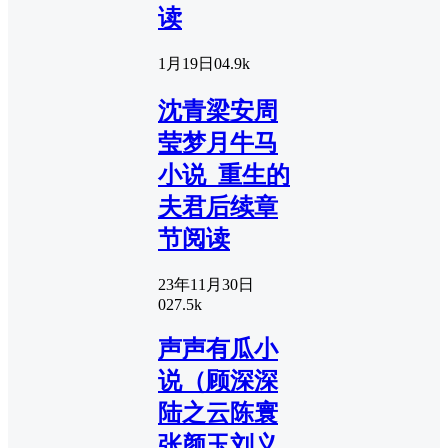
读
1月19日
0
4.9k
沈青梁安周
莹梦月牛马
小说_重生的
夫君后续章
节阅读
23年11月30日
0
27.5k
声声有瓜小
说（顾深深
陆之云陈寰
张颜玉刘义