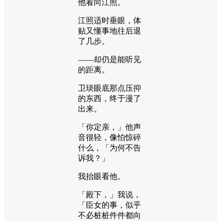
他看向江照。
江照适时垂眼，体
贴又懂事地往后退
了几步。
——却仍是能听见
的距离。
卫琰眼底那点压抑
的东西，终于漫了
出来。
「你定亲，」他声
音很轻，像怕惊碎
什么，「为何不告
诉我？」
我抬眼看他。
「殿下，」我说，
「臣女的事，似乎
不必桩桩件件都向