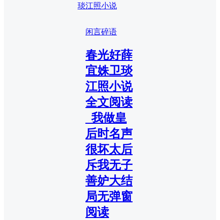
琰江照小说
闲言碎语
春光好薛
宜姝卫琰
江照小说
全文阅读
_我做皇
后时名声
很坏太后
斥我无子
善妒大结
局无弹窗
阅读