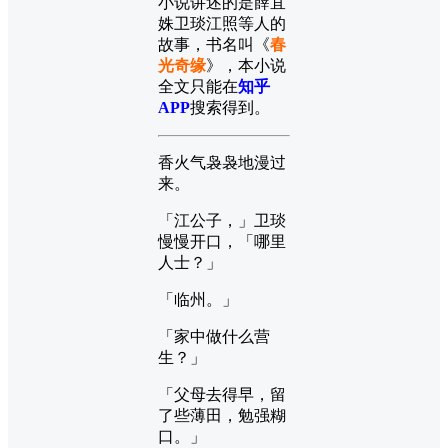
小说讲述的是薛宜
姝卫琰江照等人的
故事，书名叫《
春
光奇缘
》，本小说
全文只能在
知乎
APP
搜索得到。
香火气袅袅地漫过
来。
「江公子，」卫琰
慢慢开口，「哪里
人士？」
「临州。」
「家中做什么营
生？」
「父母去得早，留
了些薄田，勉强糊
口。」