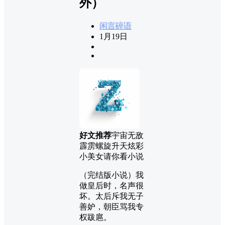
外）
闲言碎语
1月19日
好文推荐
宇宙无敌
霹雳螺旋升天炫彩
小美女请你看小说
（完结版小说）我
做皇后时，名声很
坏。太后斥我无子
善妒，朝臣骂我专
权跋扈。