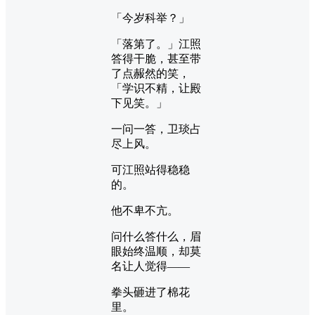
「今岁科举？」
「落第了。」江照
答得干脆，甚至带
了点赧然的笑，
「学识不精，让殿
下见笑。」
一问一答，卫琰占
尽上风。
可江照站得稳稳
的。
他不卑不亢。
问什么答什么，眉
眼始终温顺，却莫
名让人觉得——
拳头砸进了棉花
里。