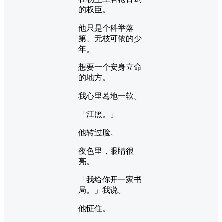
的权臣。
他只是个科举落
第、无枝可依的少
年。
想要一个安身立命
的地方。
我心里蓦地一软。
「江照。」
他转过脸。
夜色里，眼睛很
亮。
「我给你开一家书
局。」我说。
他怔住。