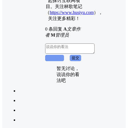
起探讨互联网项
目。关注林歌笔记
（
https://www.husiyu.com
），
关注更多精彩！
0 条回复
A
文章作
者
M
管理员
取消回复
提交
暂无讨论，
说说你的看
法吧