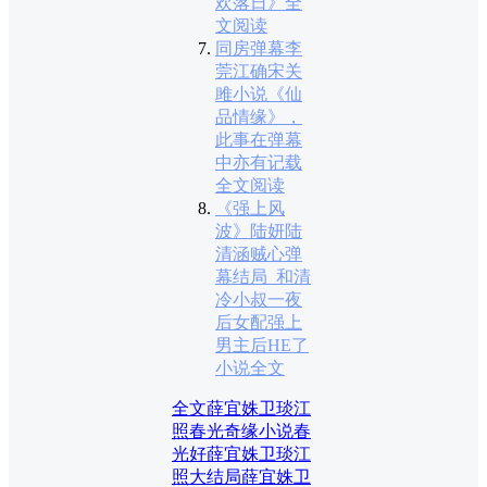
欢落日》全
文阅读
同房弹幕李
莞江确宋关
雎小说《仙
品情缘》，
此事在弹幕
中亦有记载
全文阅读
《强上风
波》陆妍陆
清涵贼心弹
幕结局_和清
冷小叔一夜
后女配强上
男主后HE了
小说全文
全文薛宜姝卫琰江
照
春光奇缘小说
春
光好薛宜姝卫琰江
照大结局
薛宜姝卫