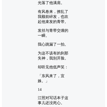
光落了他满肩。
有风卷来，撩乱了
我额前碎发，也吹
起他束发的青带。
发丝与青带交缠的
一瞬。
我心跳漏了一拍。
为这不该有的刹那
失神，我别开脸。
却听见他低声笑：
「东风来了，宜
姝。」
14
江照对写话本子这
事儿还没死心。