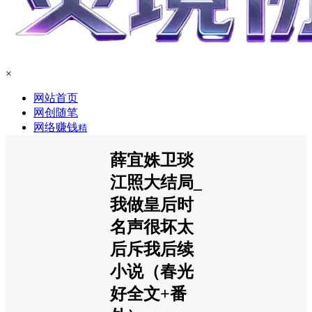
×
网站首页
网创随笔
网络赚钱
精
薛宜姝卫琰
江照大结局_
我做皇后时
名声很坏太
后斥我后续
小说（春光
好全文+番