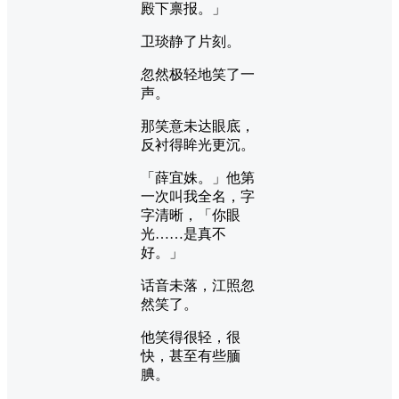
殿下禀报。」
卫琰静了片刻。
忽然极轻地笑了一
声。
那笑意未达眼底，
反衬得眸光更沉。
「薛宜姝。」他第
一次叫我全名，字
字清晰，「你眼
光……是真不
好。」
话音未落，江照忽
然笑了。
他笑得很轻，很
快，甚至有些腼
腆。