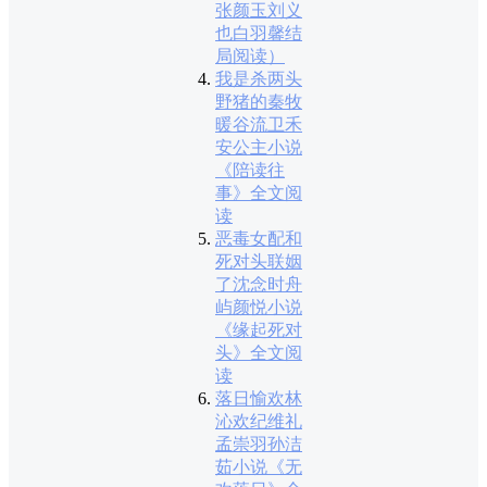
张颜玉刘义
也白羽馨结
局阅读）
我是杀两头
野猪的秦牧
暖谷流卫禾
安公主小说
《陪读往
事》全文阅
读
恶毒女配和
死对头联姻
了沈念时舟
屿颜悦小说
《缘起死对
头》全文阅
读
落日愉欢林
沁欢纪维礼
孟崇羽孙洁
茹小说《无