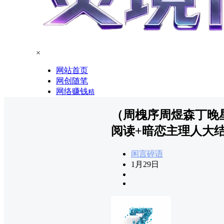
×
网站首页
网创随笔
网络赚钱
精
（周槐序周煜森丁晚
阅读+暗恋主理人大
闲言碎语
1月29日