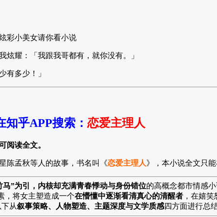
炫彩小美女请你看小说
我炫耀：「我跟我哥都有，就你没有。」
少有多少！」
在知乎APP搜索
：
恋爱主理人
可阅读全文。
星陈孟秋等人的故事，书名叫《
恋爱主理人
》，本小说全文只能
竹马”为引，内核却充满青春悸动与身份错位
的高概念都市情感小
元素，将女主塑造成一个
在懵懂中逐渐看清真心的清醒者
，在嬉笑
以下从
叙事策略、人物塑造、主题深度与文学质感
四方面进行总