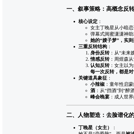
一、叙事策略：高概念反转 
核心设定
：
女主丁晚星从小暗恋
弹幕式闺蜜潇潇神助
她的“嫂子梦”，实则
三重反转结构
：
身份反转
：从“未来
情感反转
：周煜森从
认知反转
：女主以为
每一次反转，都是对
关键道具象征
：
小辣椒
：童年性启蒙
酒
：从“挡酒”到“
峰会晚宴
：成人世界
二、人物塑造：去脸谱化的
丁晚星（女主）
：
她不是“恋爱脑”，而是
被