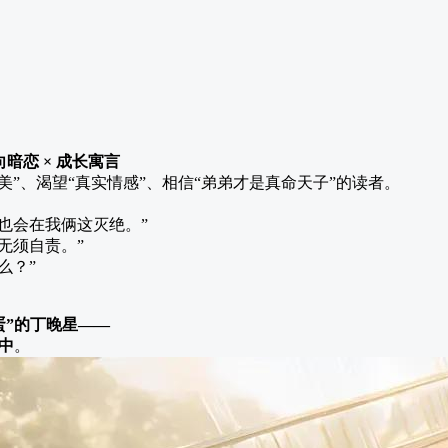
、
向暗恋 × 成长寓言
美”、渴望“真实情感”、相信“弟弟才是真命天子”的读者。
也会在我俩这灭绝。”
无须自责。”
么？”
蛋”的丁晚星——
中
。