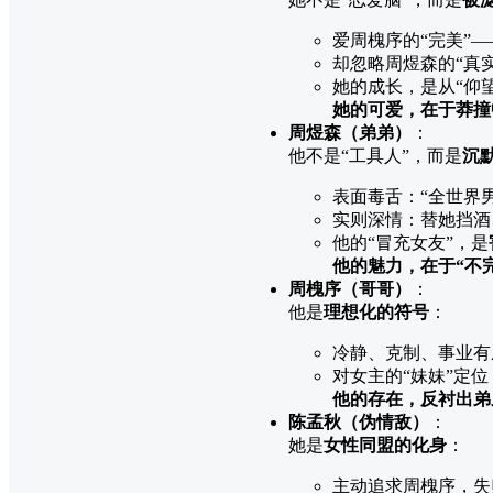
爱周槐序的“完美”
却忽略周煜森的“真
她的成长，是从“仰望
她的可爱，在于莽撞
周煜森（弟弟）
：
他不是“工具人”，而是
沉
表面毒舌：“全世界
实则深情：替她挡酒
他的“冒充女友”，是
他的魅力，在于“不
周槐序（哥哥）
：
他是
理想化的符号
：
冷静、克制、事业有
对女主的“妹妹”定
他的存在，反衬出弟
陈孟秋（伪情敌）
：
她是
女性同盟的化身
：
主动追求周槐序，失