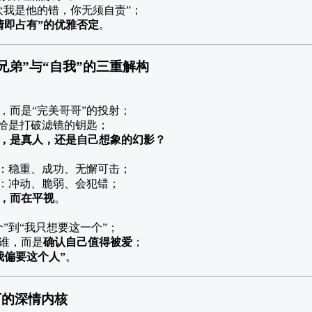
欢我是他的错，你无须自责”；
情即占有”的优雅否定
。
兄弟”与“自我”的三重解构
，而是“完美哥哥”的投射；
，恰是打破滤镜的钥匙；
，是真人，还是自己想象的幻影？
”：稳重、成功、无懈可击；
”：冲动、脆弱、会犯错；
，而在平视
。
个”到“我只想要这一个”；
谁，而是
确认自己值得被爱
；
我偏要这个人”
。
下的深情内核