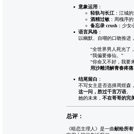
意象运用
：
轻轨与长江
：江城的
酒精过敏
：周槐序的
备忘录 crush
：少女
语言风格
：
以幽默、自嘲的口吻推进
“全世界男人死光了
“我偏要修仙。”
“你命又不好，我要
用沙雕消解青春疼痛
结尾留白
：
不写女主是否选择周煜森，
这一问，胜过千言万语
。
她的未来，
不在哥哥的完
总评：
《暗恋主理人》是一曲
献给所有