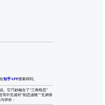
在
知乎APP
搜索得到。
说。它巧妙融合了“三角暗恋”
怒骂中完成对“初恋滤镜”“兄弟情
结与评价：