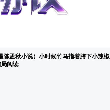
星陈孟秋小说）小时候竹马指着胯下小辣椒
结局阅读