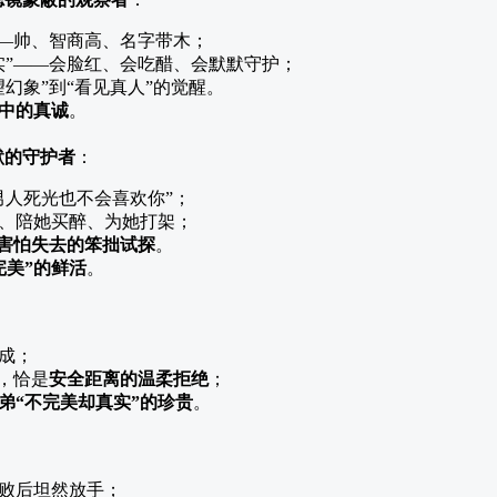
——帅、智商高、名字带木；
实”——会脸红、会吃醋、会默默守护；
幻象”到“看见真人”的觉醒。
中的真诚
。
默的守护者
：
男人死光也不会喜欢你”；
、陪她买醉、为她打架；
害怕失去的笨拙试探
。
完美”的鲜活
。
成；
位，恰是
安全距离的温柔拒绝
；
弟“不完美却真实”的珍贵
。
败后坦然放手；