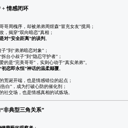
+ 情感闭环
哥哥周槐序，却被弟弟周煜森“冒充女友”搅局；
攻，揭穿“双向暗恋”真相；
是对“安全距离”的误判
。
嫂子”到“弟弟暗恋对象”；
“拆台小叔子”到“隐忍守护者”；
爱的是“完美哥哥”，实则心动于“真实弟弟”。
“初恋即永恒”神话的温柔颠覆
。
的荒诞开端，也是情感错位的起点；
醉酒告白”，成为打破心防的催化剂；
的社交场，也是情感真相的试炼场。
“非典型三角关系”
滤镜蒙蔽的观察者
：