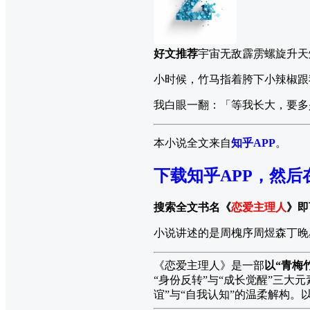
好文推荐
宇宙无敌霹雳螺旋升天
小时候，竹马指着胯下小辣椒跟
我白眼一翻：「等我长大，要多
本小说全文来自
知乎APP
。
下载知乎APP，然后
搜索全文书名《
恋爱主理人
》即
小说讲述的是周槐序周煜森丁晚
《恋爱主理人》是一部
以“青梅
“身份反转”与“成长觉醒”三大
谊”与“自我认知”的温柔解构。