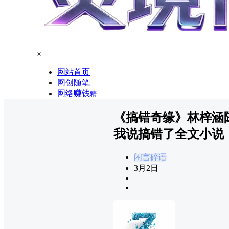
×
网站首页
网创随笔
网络赚钱
精
《搞错奇缘》林梓涵
我说搞错了全文小说
闲言碎语
3月2日