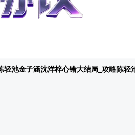
陈轻池金子涵沈洋梓心错大结局_攻略陈轻