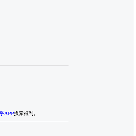
乎APP
搜索得到。