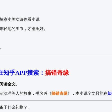
炫彩小美女请你看小说
陈轻池的围巾，才刚织好。
。
在知乎APP搜索
：
搞错奇缘
阅读全文。
涵沈洋等人的故事，书名叫《
搞错奇缘
》，本小说全文只能在
知
备了什么礼物？」