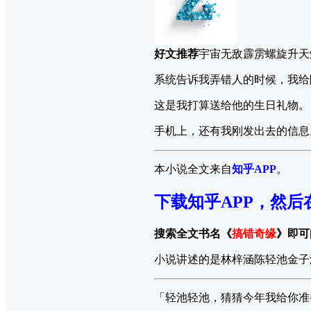
好文推荐
宇宙无敌霹雳螺旋升天
系统告诉我弄错人的时候，我给
这是我打算送给他的生日礼物。
手机上，还有我刚发出去的信息
本小说全文来自
知乎APP
。
下载知乎APP，然后
搜索全文书名《
搞错奇缘
》即可
小说讲述的是林梓涵陈轻池金子
「轻池轻池，猜猜今年我给你准