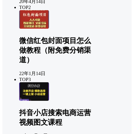
20年4月14日
TOP2
微信红包封面项目怎么
做教程（附免费分销渠
道）
22年1月14日
TOP3
抖音小店搜索电商运营
视频图文课程