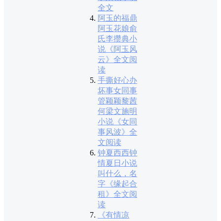
全文
阿玉的福鼎
阿玉花娘俞
氏李攒典小
说《阿玉风
云》全文阅
读
手撕好心办
坏事女同事
管颖颖黎茜
何梁文施明
小说《女同
事风波》全
文阅读
钟夏西西钟
情夏日小说
叫什么，名
字《缘起合
租》全文阅
读
《有情凉