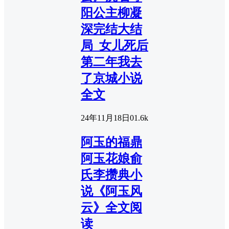
阳公主柳凝
深完结大结
局_女儿死后
第二年我去
了京城小说
全文
24年11月18日
0
1.6k
阿玉的福鼎
阿玉花娘俞
氏李攒典小
说《阿玉风
云》全文阅
读