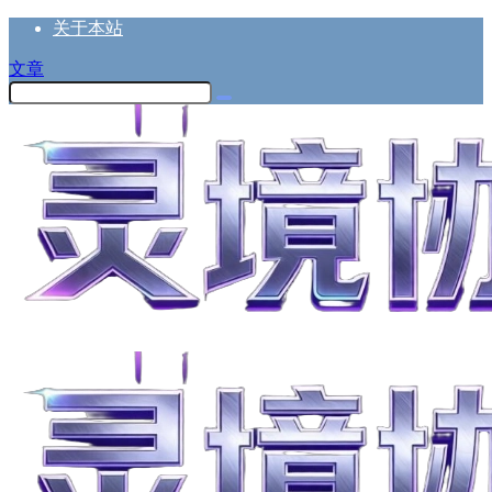
关于本站
文章