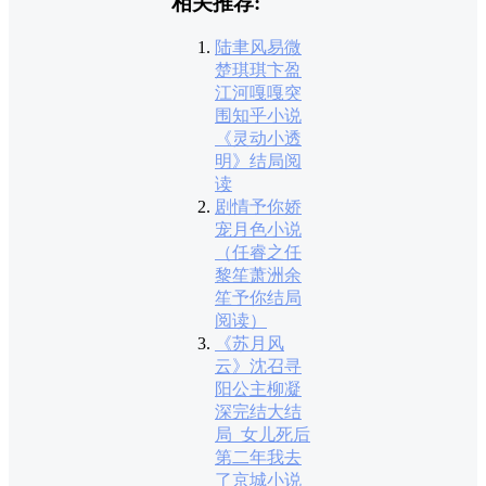
相关推荐:
陆聿风易微
楚琪琪卞盈
江河嘎嘎突
围知乎小说
《灵动小透
明》结局阅
读
剧情予你娇
宠月色小说
（任睿之任
黎笙萧洲余
笙予你结局
阅读）
《苏月风
云》沈召寻
阳公主柳凝
深完结大结
局_女儿死后
第二年我去
了京城小说