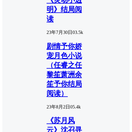
明》结局阅
读
23年7月30日
0
3.5k
剧情予你娇
宠月色小说
（任睿之任
黎笙萧洲余
笙予你结局
阅读）
23年8月2日
0
5.4k
《苏月风
云》沈召寻