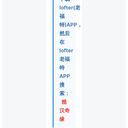
lofter(老
福
特)APP，
然后
在
lofter
老福
特
APP
搜
索：
糙
汉奇
缘