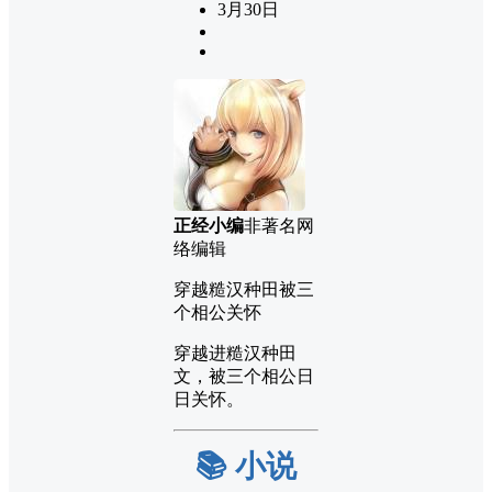
3月30日
正经小编
非著名网
络编辑
穿越糙汉种田被三
个相公关怀
穿越进糙汉种田
文，被三个相公日
日关怀。
📚 小说