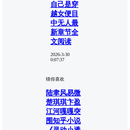
自己是穿
越女便目
中无人最
新章节全
文阅读
2026-3-30
0:07:37
猜你喜欢
陆聿风易微
楚琪琪卞盈
江河嘎嘎突
围知乎小说
《灵动小透