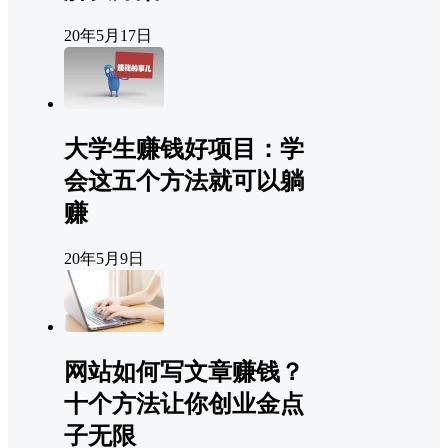
20年5月17日
大学生赚钱好项目：学
会这五个方法就可以躺
赚
20年5月9日
网站如何写文章赚钱？
十个方法让你创业金点
子无限