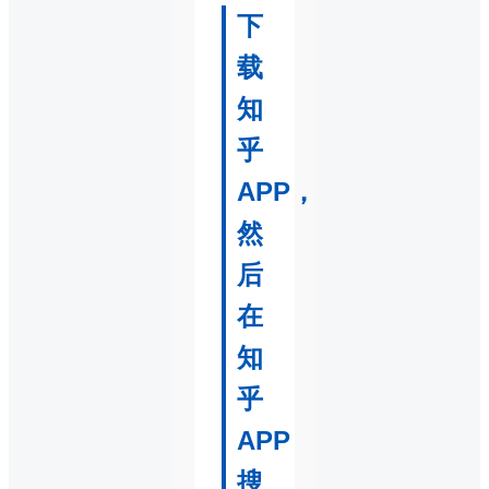
下
载
知
乎
APP，
然
后
在
知
乎
APP
搜