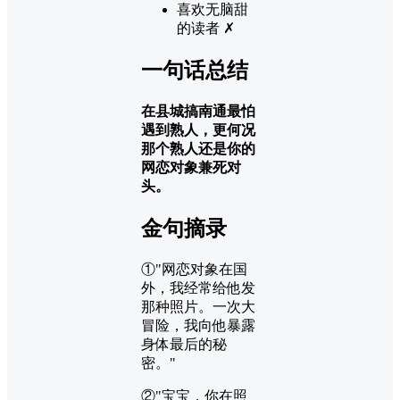
喜欢无脑甜
的读者 ✗
一句话总结
在县城搞南通最怕
遇到熟人，更何况
那个熟人还是你的
网恋对象兼死对
头。
金句摘录
①"网恋对象在国
外，我经常给他发
那种照片。一次大
冒险，我向他暴露
身体最后的秘
密。"
②"宝宝，你在照