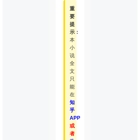
重
要
提
示：
本
小
说
全
文
只
能
在
知
乎
APP
或
者