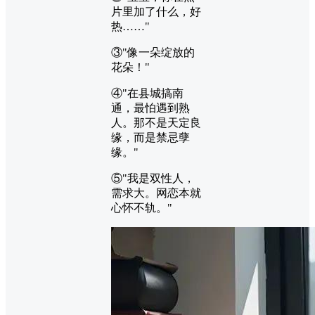
片里加了什么，好
热……"
③"像一朵绽放的
花朵！"
④"在县城搞南
通，最怕遇到熟
人。那不是天定良
缘，而是禁忌孽
缘。"
⑤"我是双性人，
需求大。网恋本就
心怀不轨。"