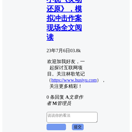
还原》，模
拟冲击作案
现场全文阅
读
23年7月6日
0
3.8k
欢迎加我好友，一
起探讨互联网项
目。关注林歌笔记
（
https://www.husiyu.com
），
关注更多精彩！
0 条回复
A
文章作
者
M
管理员
取消回复
提交