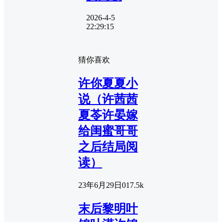
2026-4-5
22:29:15
猜你喜欢
许你夏夏小
说（许茜茜
夏苓许晏嫁
给闺蜜哥哥
之后结局阅
读）
23年6月29日
0
17.5k
末后黎明叶