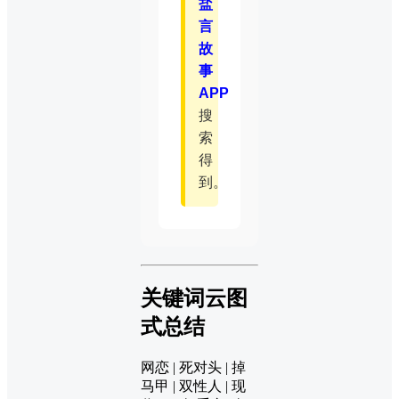
盐
言
故
事
APP
搜
索
得
到。
关键词云图
式总结
网恋 | 死对头 | 掉
马甲 | 双性人 | 现