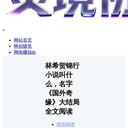
×
网站首页
网创随笔
网络赚钱
精
林希贺锦行
小说叫什
么，名字
《国外奇
缘》大结局
全文阅读
闲言碎语