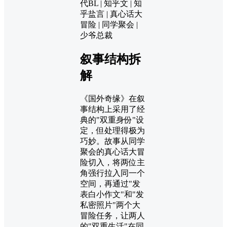
代BL | 知乎文 | 知
乎盐言 | 真心话大
冒险 | 同学聚会 |
少爷总裁
叙事结构拆
解
《国外奇缘》在叙
事结构上采用了经
典的"双重身份"设
定，但处理得极为
巧妙。故事从同学
聚会的真心话大冒
险切入，将两位主
角强行拉入同一个
空间，再通过"发
表白小作文"和"发
私密照片"两个大
冒险任务，让两人
的"双重生活"在同