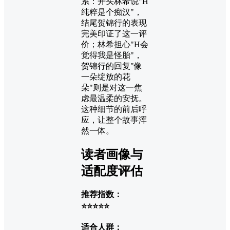
系：开头林希说"H
纯粹是个痴汉"，
结尾贺锦行的表现
完美印证了这一评
价；林希担心"H会
觉得我是怪胎"，
贺锦行的回复"像
一朵绽放的花
朵"则是对这一焦
虑最温柔的安抚。
这种细节的前后呼
应，让整个故事浑
然一体。
读者画像与
适配度评估
推荐指数：
⭐⭐⭐⭐⭐
适合人群：