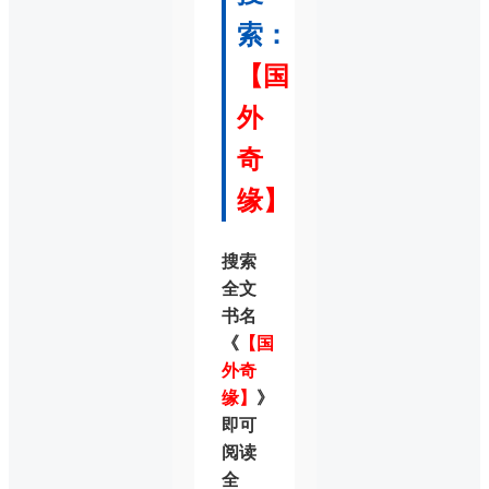
索：
【国
外
奇
缘】
搜索
全文
书名
《
【国
外奇
缘】
》
即可
阅读
全