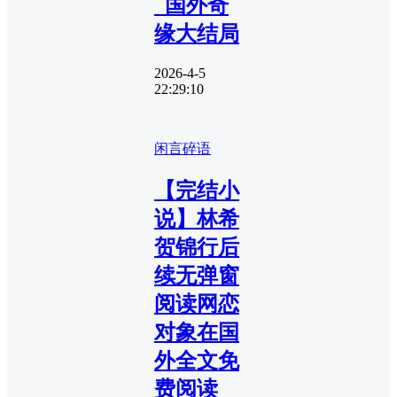
_国外奇
缘大结局
2026-4-5
22:29:10
闲言碎语
【完结小
说】林希
贺锦行后
续无弹窗
阅读网恋
对象在国
外全文免
费阅读