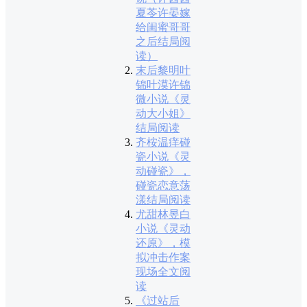
夏苓许晏嫁
给闺蜜哥哥
之后结局阅
读）
末后黎明叶
锦叶漠许锦
微小说《灵
动大小姐》
结局阅读
齐桉温痒碰
瓷小说《灵
动碰瓷》，
碰瓷恋意荡
漾结局阅读
尤甜林昱白
小说《灵动
还原》，模
拟冲击作案
现场全文阅
读
《过站后