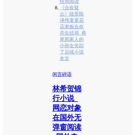
结局阅读
《合欢疑
云》陆景陈
泽伟童童花
店老板合欢
共生结局_巷
尾那家人的
小孙女失踪
了后续小说
全文
闲言碎语
林希贺锦
行小说_
网恋对象
在国外无
弹窗阅读