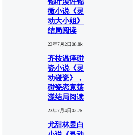
锦叶漠许锦
微小说《灵
动大小姐》
结局阅读
23年7月2日
0
8.8k
齐桉温痒碰
瓷小说《灵
动碰瓷》，
碰瓷恋意荡
漾结局阅读
23年7月4日
0
2.7k
尤甜林昱白
小说《灵动