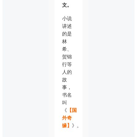
文。
小说
讲述
的是
林
希、
贺锦
行等
人的
故
事，
书名
叫
《
【国
外奇
缘】
》。