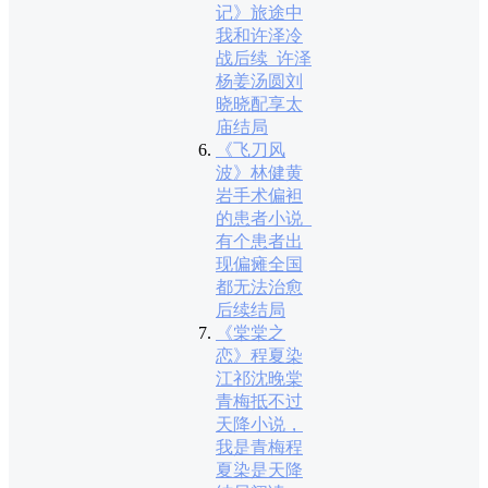
记》旅途中
我和许泽冷
战后续_许泽
杨姜汤圆刘
晓晓配享太
庙结局
《飞刀风
波》林健黄
岩手术偏袒
的患者小说_
有个患者出
现偏瘫全国
都无法治愈
后续结局
《棠棠之
恋》程夏染
江祁沈晚棠
青梅抵不过
天降小说，
我是青梅程
夏染是天降