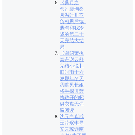
《桑月之
恋》裴珣桑
月温时川不
负相思后续_
裴珣和我冷
战的第二十
天完结大结
局
【谢昭萧执
秦舟谢云舒
完结小说】
旧时雨十六
岁那年冬天
我瞧见长姐
将手探进萧
执敞开的貂
裘衣襟无弹
窗阅读
沈元白崔成
玉薛珉李寻
安云琼迦南