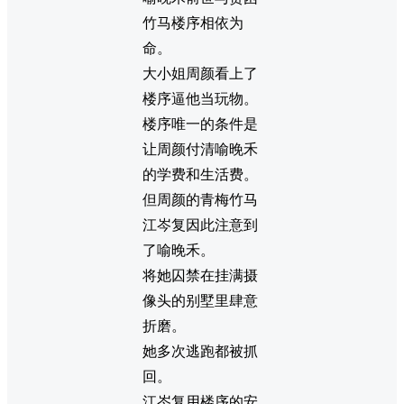
竹马楼序相依为
命。
大小姐周颜看上了
楼序逼他当玩物。
楼序唯一的条件是
让周颜付清喻晚禾
的学费和生活费。
但周颜的青梅竹马
江岑复因此注意到
了喻晚禾。
将她囚禁在挂满摄
像头的别墅里肆意
折磨。
她多次逃跑都被抓
回。
江岑复用楼序的安