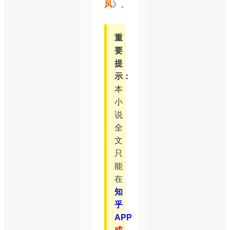
风
》。
重
要
提
示：
本
小
说
全
文
只
能
在
知
乎
APP