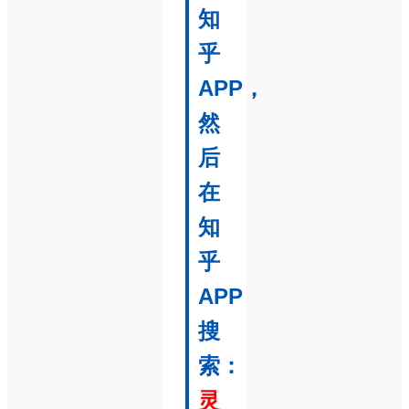
知
乎
APP，
然
后
在
知
乎
APP
搜
索：
灵