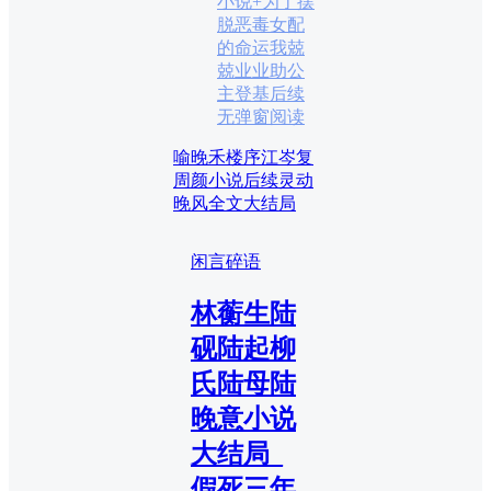
小说+为了摆
脱恶毒女配
的命运我兢
兢业业助公
主登基后续
无弹窗阅读
喻晚禾楼序江岑复
周颜小说后续
灵动
晚风全文大结局
闲言碎语
林蘅生陆
砚陆起柳
氏陆母陆
晚意小说
大结局_
假死三年