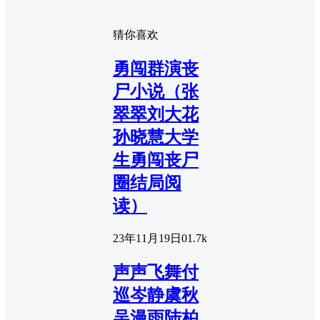
猜你喜欢
勇闯群演丧
尸小说（张
翠翠刘大花
孙晓慧大学
生勇闯丧尸
圈结局阅
读）
23年11月19日
0
1.7k
声声飞舞付
巡岑静虞秋
吴漫雨陆柏