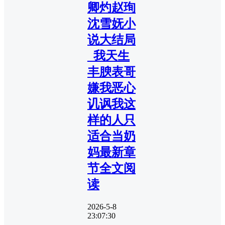
卿灼赵珣
沈雪妩小
说大结局
_我天生
丰腴表哥
嫌我恶心
讥讽我这
样的人只
适合当奶
妈最新章
节全文阅
读
2026-5-8
23:07:30