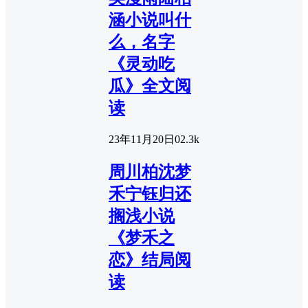
涵小说叫什
么，名字
《灵动吃
瓜》全文阅
读
23年11月20日
0
2.3k
周川柏沈梦
禾宁钰归还
搁浅小说
《梦禾之
恋》结局阅
读