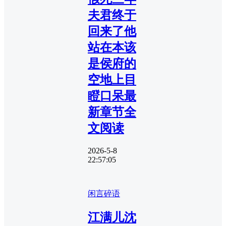
夫君终于
回来了他
站在本该
是侯府的
空地上目
瞪口呆最
新章节全
文阅读
2026-5-8
22:57:05
闲言碎语
江满儿沈