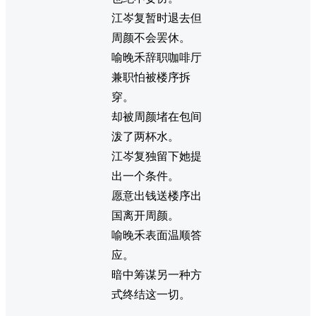
江岑复暂时退去但
周颜不会罢休。
喻晚禾辞职咖啡厅
兼职怕被楼序拆
穿。
却被周颜堵在包间
泼了两杯水。
江岑复独留下她提
出一个条件。
愿意出钱送楼序出
国离开周颜。
喻晚禾表面温顺答
应。
暗中筹谋另一种方
式终结这一切。