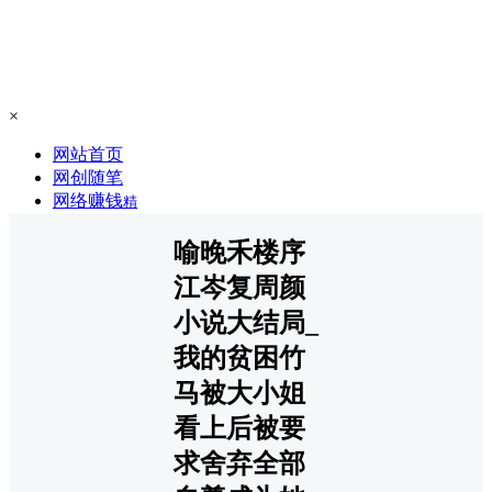
×
网站首页
网创随笔
网络赚钱
精
喻晚禾楼序
江岑复周颜
小说大结局_
我的贫困竹
马被大小姐
看上后被要
求舍弃全部