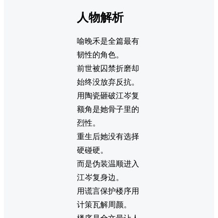
人物解析
喻晚禾是全篇最有
韧性的角色。
前世被囚禁折磨却
始终没放弃反抗。
用陶瓷砸破江岑复
额角是她骨子里的
烈性。
重生后她没有选择
硬碰硬。
而是伪装温顺进入
江岑复身边。
用谎言保护楼序用
计策瓦解周颜。