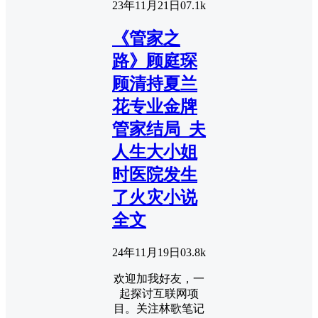
23年11月21日
0
7.1k
《管家之
路》顾庭琛
顾清持夏兰
花专业金牌
管家结局_夫
人生大小姐
时医院发生
了火灾小说
全文
24年11月19日
0
3.8k
欢迎加我好友，一
起探讨互联网项
目。关注林歌笔记