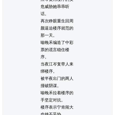
危威胁她乖乖听
话。
再次睁眼重生回周
颜逼迫楼序就范的
那一天。
喻晚禾编造了中彩
票的谎言稳住楼
序。
当夜江岑复带人来
绑楼序。
被半夜出门的两人
撞破阴谋。
喻晚禾拉着楼序的
手坚定对抗。
楼序表示宁肯闹大
也绝不妥协。