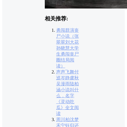
相关推荐:
勇闯群演丧
尸小说（张
翠翠刘大花
孙晓慧大学
生勇闯丧尸
圈结局阅
读）
声声飞舞付
巡岑静虞秋
吴漫雨陆柏
涵小说叫什
么，名字
《灵动吃
瓜》全文阅
读
周川柏沈梦
禾宁钰归还