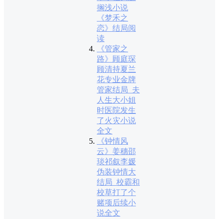
搁浅小说
《梦禾之
恋》结局阅
读
《管家之
路》顾庭琛
顾清持夏兰
花专业金牌
管家结局_夫
人生大小姐
时医院发生
了火灾小说
全文
《钟情风
云》姜穗邵
琰祁叙李媛
伪装钟情大
结局_校霸和
校草打了个
赌项后续小
说全文