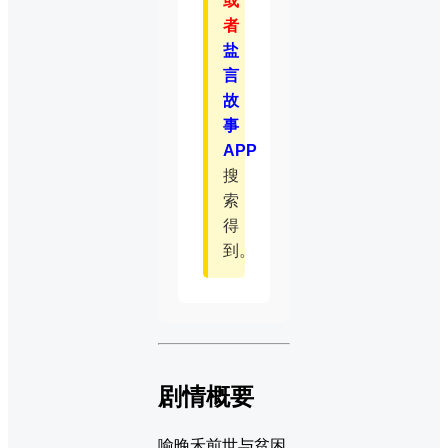
或
者
盐
言
故
事
APP
搜
索
得
到。
剧情概要
喻晚禾前世与贫困