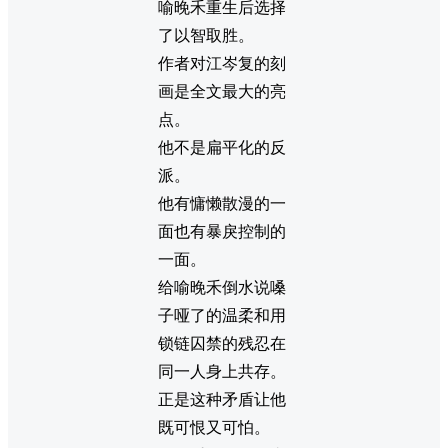
喻晚禾重生后选择
了以智取胜。
作者对江岑复的刻
画是全文最大的亮
点。
他不是扁平化的反
派。
他有慵懒散漫的一
面也有暴戾控制的
一面。
给喻晚禾倒水说嗓
子哑了的温柔和用
锁链囚禁的残忍在
同一人身上共存。
正是这种矛盾让他
既可恨又可怕。