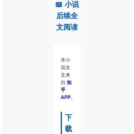
📖 小说
后续全
文阅读
本小
说全
文来
自
知
乎
APP
。
下
载