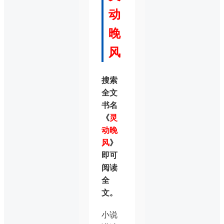
动
晚
风
搜索
全文
书名
《
灵
动晚
风
》
即可
阅读
全
文。
小说