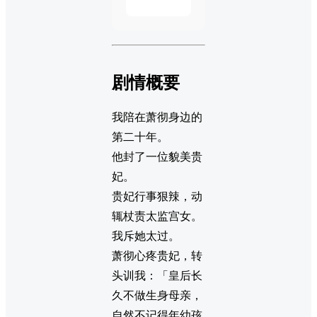
剧情概要
我陪在萧彻身边的
第二十年。
他封了一位貌美贵
妃。
贵妃行事狠辣，动
辄杖责太监宫女。
我斥她太过。
萧彻心疼贵妃，转
头训我：「皇后长
久不做生身母亲，
自然不记得年幼孩