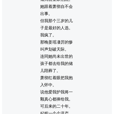
她跟着萧彻自不会
出事。
但我那个三岁的儿
子是最好的人选。
我疯了。
那晚姜瑶凄厉的惨
叫声划破天际。
连同她尚未出世的
孩子都去给我的储
儿陪葬了。
萧彻红着眼把我抱
入怀中。
说他爱我护我将一
颗真心都捧给我。
可后来的二十年。
妃嫔一个个流产。