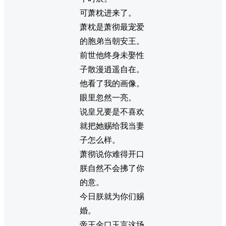
可萧枕进来了。
萧枕是萧彻最宠爱
的胞弟当朝安王。
前世他终身未娶性
子散漫逍遥自在。
他看了我的画像。
眼里忽然一亮。
说皇兄要是不喜欢
就把她赐给我当妻
子怎么样。
萧彻说你难得开口
朕自然不会拂了你
的意。
今日朕就为你们赐
婚。
帝王金口玉言这场