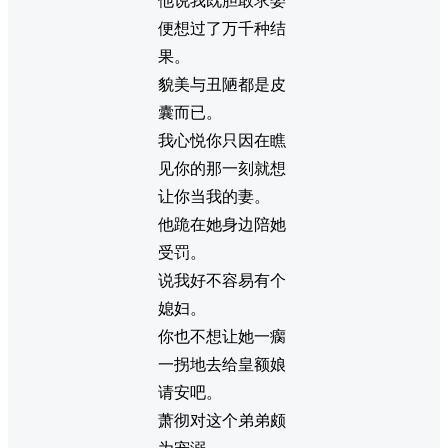
他说我既胆敢求娶
便想过了万千种结
果。
貌美与丑陋都是皮
囊而已。
我心悦你只因在瞧
见你的那一刻就想
让你当我的妻。
他跪在她身边陪她
受罚。
说我好不容易有个
媳妇。
你也不想让她一瘸
一拐地去给皇额娘
请安吧。
萧彻对这个弟弟颇