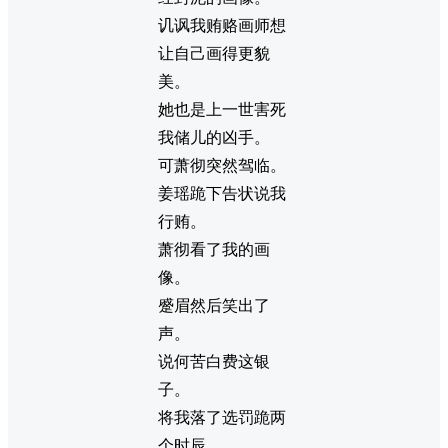
讥讽我贿赂画师想
让自己画得更貌
美。
她也是上一世害死
我储儿的凶手。
可萧彻突然驾临。
姜瑶跪下告状说我
行贿。
萧彻看了我的画
像。
蹙眉然后笑出了
声。
说何苦白费这银
子。
将我落了选罚跪两
个时辰。