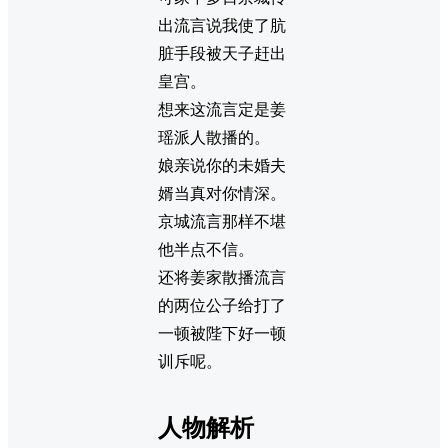
出流言说我使了肮
脏手段被天子赶出
皇宫。
想来这流言定是姜
瑶派人散播的。
娘亲说你的未婚夫
婿当真对你情深。
京城流言那样不堪
他半点不信。
还将姜家散播流言
的两位公子给打了
一顿被陛下好一顿
训斥呢。
人物解析