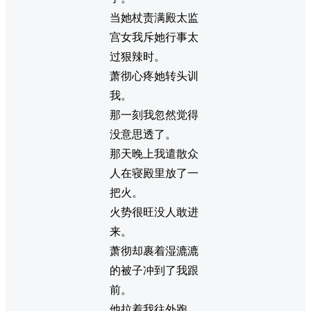
当她杖责满殿太监
宫女我斥她行事太
过狠辣时。
萧彻心疼她转头训
我。
那一刻我忽然觉得
没意思透了。
那天晚上我遣散众
人在寝殿里放了一
把火。
火势很旺没人敢进
来。
萧彻却裹着湿漉漉
的被子冲到了我跟
前。
他拉着我往外跑。