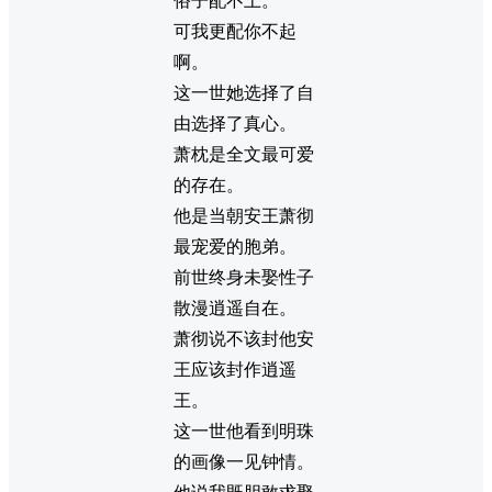
俗子配不上。
可我更配你不起
啊。
这一世她选择了自
由选择了真心。
萧枕是全文最可爱
的存在。
他是当朝安王萧彻
最宠爱的胞弟。
前世终身未娶性子
散漫逍遥自在。
萧彻说不该封他安
王应该封作逍遥
王。
这一世他看到明珠
的画像一见钟情。