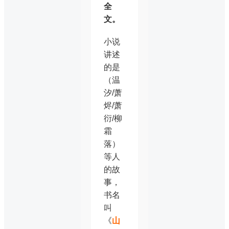
全
文。
小说
讲述
的是
（温
汐/萧
烬/萧
衍/柳
霜
落）
等人
的故
事，
书名
叫
《
山