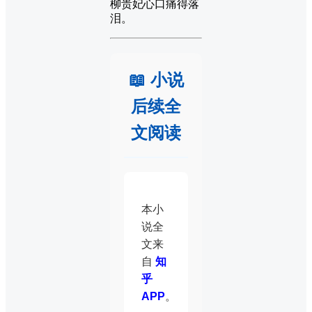
柳贵妃心口痛得落
泪。
📖 小说
后续全
文阅读
本小
说全
文来
自
知
乎
APP
。