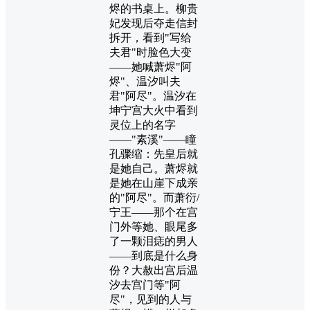
烬的书桌上。柳贵
妃发现后夺走信封
拆开，看到"写给
夫君"时脸色大变
——她喊萧烬"阿
烬"、温汐叫夫
君"阿尽"。温汐在
坤宁宫大火中看到
灵位上的名字
——"素溪"——瞳
孔骤缩：先皇后就
是她自己。萧烬就
是她在山崖下成亲
的"阿尽"。而萧衍/
宁王——那个在宫
门外等她、眼尾多
了一颗泪痣的男人
——到底是什么身
份？大赦出宫后温
汐去宫门等"阿
尽"，见到的人与