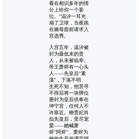
看在相识多年的情
分上给你一个妾
位。"温汐一耳光
扇了卫琅，当夜跪
在嫡母面前请求入
宫选秀。
入宫五年，温汐被
封为最低末的贵
人，从未被临幸。
帝王萧烬有一心头
人——先皇后"素
溪"，下落不明、
生死不知，他苦寻
不得后将一块牌位
册封为皇后供奉在
坤宁宫，任何人不
许靠近。柳贵妃肖
似先皇后，受尽宠
爱——她喊萧
烬"阿烬"、萧烬为
她的生辰放满宫烟