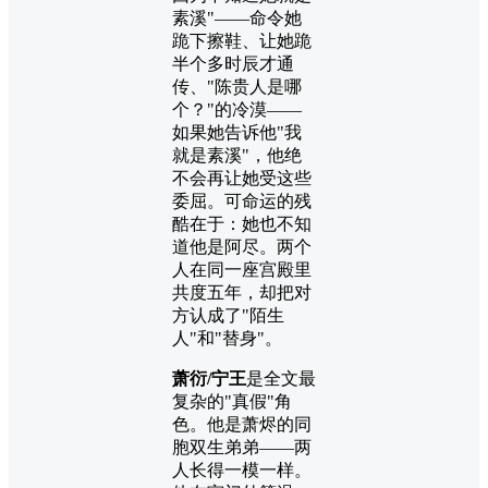
素溪"——命令她
跪下擦鞋、让她跪
半个多时辰才通
传、"陈贵人是哪
个？"的冷漠——
如果她告诉他"我
就是素溪"，他绝
不会再让她受这些
委屈。可命运的残
酷在于：她也不知
道他是阿尽。两个
人在同一座宫殿里
共度五年，却把对
方认成了"陌生
人"和"替身"。
萧衍/宁王
是全文最
复杂的"真假"角
色。他是萧烬的同
胞双生弟弟——两
人长得一模一样。