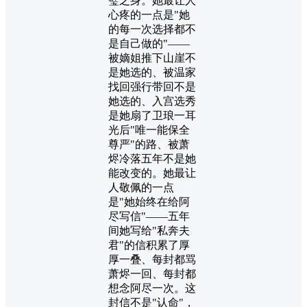
璧之身。她最让人
心疼的一点是"她
的每一次选择都不
是自己做的"——
被嫡姐推下山崖不
是她选的、被温家
找回强行带回不是
她选的、入宫选秀
是她扇了卫琅一耳
光后"唯一能保全
尊严"的路、被萧
烬冷落五年不是她
能改变的。她最让
人敬佩的一点
是"她始终在给阿
尽写信"——五年
间她写给"私奔夫
君"的信积累了厚
厚一叠、每封都骂
萧烬一回、每封都
想念阿尽一次。这
封信不是"认命"，