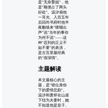
是"无奈娶姐"，他
是"顺便占了两头
好处"。温汐扇他
一耳光、入宫五年
后回尚书府时他半
夜翻墙来"哽咽出
声"说"当年的事你
为何不说"——这
种"迟到的正义不
如不要"的表演，
是古言里最经典
的"假深情"。
主题解读
本文最核心的主
题，是"错位身份
下的爱情悲剧"。
温汐和萧烬在山崖
下结为夫妻时，她
不知道他是皇子、