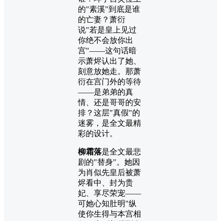
的"素溪"到底是谁
的亡妻？萧衍
说"若是皇上见过
你绝不会放你出
宫"——这句话暗
示萧烬认出了她、
刻意放她走。那萧
衍在宫门外的等待
——是弟弟的真
情、还是哥哥的安
排？这层"真假"的
迷雾，是全文最精
彩的设计。
柳霜落
是全文最悲
剧的"替身"。她因
为肖似先皇后被萧
烬看中、封为贵
妃、享尽荣宠——
可她心知肚明"纵
使你生得与本宫相