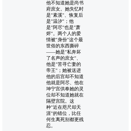
他不知道她是尚书
府庶女。她失忆时
是"素溪"、恢复后
是"温汐"；他
是"阿尽"也是"萧
烬"。两个人的爱
情被"身份"这个最
世俗的东西撕碎
——她是"私奔坏
了名声的庶女"、
他是"苦寻亡妻的
帝王"；她被送进
他的后宫却不知道
他就是阿尽、他在
坤宁宫供奉她的灵
位却不知道她就在
隔壁宫院。这
种"近在咫尺却天
涯"的错位，比任
何生离死别都更残
忍。