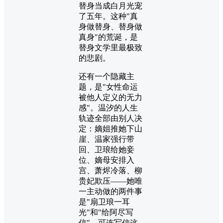
替身当成白月光宠
了五年。这种"真
身做替身、替身做
真身"的荒诞，是
替身文学里最极致
的悲剧。
还有一个隐藏主
题，是"女性命运
被他人定义的无力
感"。温汐的人生
轨迹全部由别人决
定：嫡姐推她下山
崖、温家强行带
回、卫琅给她妾
位、嫡母安排入
宫、萧烬冷落、柳
贵妃欺压——她唯
一主动做的两件事
是"扇卫琅一耳
光"和"给阿尽写
信"。可连写信这