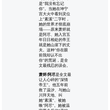
是"我没有忘记
你"。当她在坤宁
宫大火中看到灵位
上"素溪"二字时，
她的世界才彻底崩
塌——原来萧烬就
是阿尽、她入宫五
年日日相处的帝王
就是她山崖下的丈
夫。这种"你在眼
前我却认不出
你"的荒诞，是全
文最残忍的误会。
萧烬/阿尽
是全文最
让人心碎的"深情
帝王"。他五年前
救了温汐、与她山
川拜天地、叫
她"素溪"、被她
唤"阿尽"。她被温