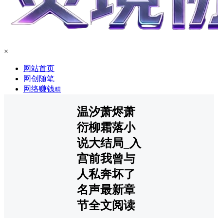
×
网站首页
网创随笔
网络赚钱
精
温汐萧烬萧
衍柳霜落小
说大结局_入
宫前我曾与
人私奔坏了
名声最新章
节全文阅读