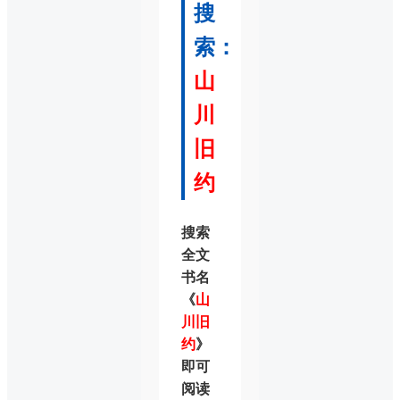
搜
索：
山
川
旧
约
搜索
全文
书名
《
山
川旧
约
》
即可
阅读