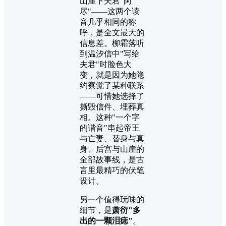
山崖下夫君"阿
尽"——这两个读
音几乎相同的称
呼，是全文最大的
信息差。柳霜落听
到温汐信中"写给
夫君"时脸色大
变，就是因为她隐
约察觉了某种联系
——可惜她选择了
撕毁信件、埋葬真
相。这种"一个字
的谐音"串起帝王
与亡妻、替身与真
身、后宫与山崖的
全部故事线，是古
言里最精巧的伏笔
设计。
另一个值得玩味的
细节，是
萧衍"多
出的一颗泪痣"
。