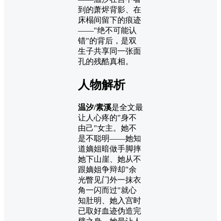
到的萧烬背影、在
床榻间留下的痕迹
——"绝不可能认
错"的背后，是双
生子共享同一张面
孔的残酷真相。
人物解析
温汐/素溪
是全文最
让人心疼的"身不
由己"女主。她不
是不聪明——她知
道嫡姐暗做手脚摔
她下山崖、她从不
跟嫡姐争辩却"余
光瞥见门外一抹衣
角一闪而过"就心
知肚明、她入宫时
已取好血迹伪造完