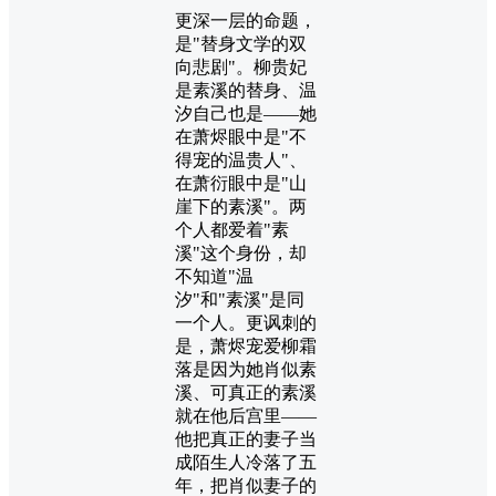
更深一层的命题，
是"替身文学的双
向悲剧"。柳贵妃
是素溪的替身、温
汐自己也是——她
在萧烬眼中是"不
得宠的温贵人"、
在萧衍眼中是"山
崖下的素溪"。两
个人都爱着"素
溪"这个身份，却
不知道"温
汐"和"素溪"是同
一个人。更讽刺的
是，萧烬宠爱柳霜
落是因为她肖似素
溪、可真正的素溪
就在他后宫里——
他把真正的妻子当
成陌生人冷落了五
年，把肖似妻子的