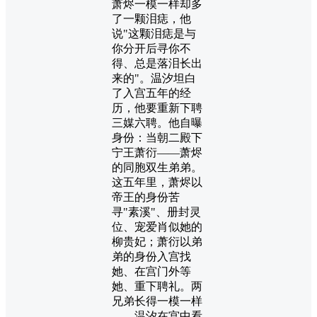
萧烬一模一样却多
了一颗泪痣，他
说"这颗泪痣是与
你分开后寻你不
得、总是落泪长出
来的"。温汐坦白
了入宫五年的经
历，他要重新下聘
三媒六聘。他自曝
身份：当朝二殿下
宁王萧衍——萧烬
的同胞双生弟弟。
这五年里，萧烬以
帝王的身份苦
寻"素溪"、册封灵
位、宠爱肖似她的
柳贵妃；萧衍以弟
弟的身份入宫找
她、在宫门外等
她、重下聘礼。两
兄弟长得一模一样
——温汐在宫中看