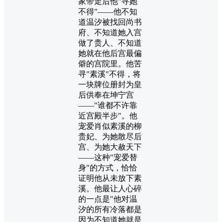
家带走后他"寻她
不得"——他不知
道温汐被找回尚书
府、不知道她入宫
做了贵人、不知道
她就在他后宫最偏
僻的宫院里。他苦
寻"素溪"不得，将
一块牌位册封为皇
后供奉在坤宁宫
——"谁都不许靠
近宫殿半步"。他
宠爱肖似素溪的柳
贵妃、为她散尽后
宫、为她大赦天下
——这种"宠爱替
身"的方式，恰恰
证明他从未放下素
溪。他最让人心碎
的一点是"他对温
汐的所有冷落都是
因为不知道她就是