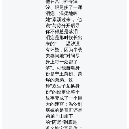
他在宫门外等温
汐、眼尾多了一颗
泪痣、温柔地叫
她"素溪过来"。他
说"与你分开后寻
你不得总是落泪，
泪痣是那时候长出
来的"——温汐没
有怀疑，因为半载
夫妻间她"对阿尽
身上每一处都了
解"。可他自曝身
份是宁王萧衍、萧
烬的弟弟。这
种"双生子互换身
份"的设定让整个
故事变成了一个巨
大的迷宫：温汐到
底嫁的是哥哥还是
弟弟？山崖下
的"阿尽"到底是
谁？坤宁宫灵位上