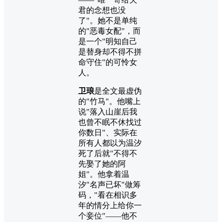
君的念想也没
了"。她不是单纯
的"恶毒女配"，而
是一个"明知自己
是替身却不得不拼
命守住"的可怜女
人。
卫琅
是全文最虚伪
的"竹马"。他嘴上
说"落入山崖后我
也曾不眠不休找过
你数日"、实际在
所有人都以为温汐
死了后就"不得不
先娶了她的阿
姐"。他拿着温
汐"名声已坏"做筹
码，"看在相识多
年的情分上给你一
个妾位"——他不