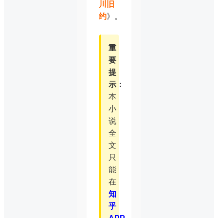
川旧
约
》。
重
要
提
示：
本
小
说
全
文
只
能
在
知
乎