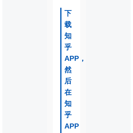
下
载
知
乎
APP，
然
后
在
知
乎
APP