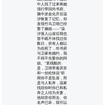
中人找了过来将她
强行带回尚书府。
脑中淤血化开后温
汐恢复了记忆，却
发现竹马卫琅已经
娶了嫡姐——"温
汐落入山崖后我也
曾不眠不休找过你
数日，所有人都以
为你死了，尚书府
与卫家有婚约，我
不得不先娶你的阿
姐。"更残酷的
是，卫琅带着厌弃
和一丝松快说"听
闻你不是坠崖，而
是与人私奔，温家
找回你时你已和私
奔之人结为夫妻，
他却弃你而去。你
名声已坏，我可以