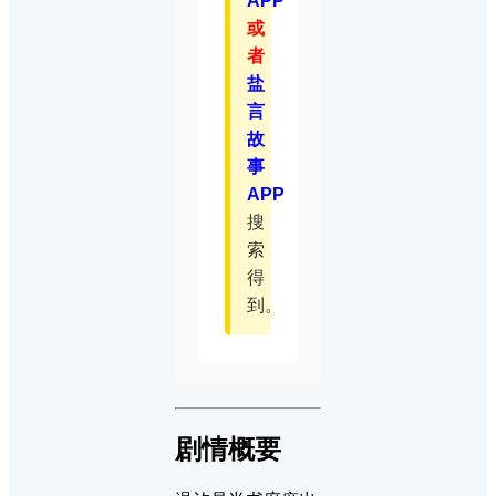
APP
或
者
盐
言
故
事
APP
搜
索
得
到。
剧情概要