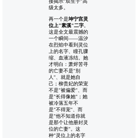
接揭示"双生子"高
级太多。
再一个是
坤宁宫灵
位上"素溪"二字
。
这是全文最震撼的
一个瞬间——温汐
在烈焰中看到灵位
上的名字、瞳孔骤
缩、血液冻结。她
才明白：萧烬苦寻
的亡妻不是"别
人"、就是她自
己；柳贵妃的荣宠
不是"被偏爱"、而
是"长得像她"；她
被冷落五年不
是"不得宠"、而
是"他不知道你就
是那个让他册封灵
位的亡妻"。这
种"灵位上的名字