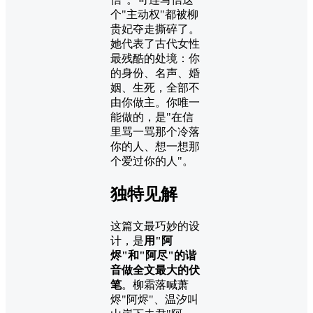
个"主动权"都被柳
贵妃夺走撕碎了。
她代表了古代女性
最残酷的处境：你
的身份、名声、婚
姻、生死，全部不
由你做主。你唯一
能做的，是"在信
里骂一骂那个冷落
你的人、想一想那
个爱过你的人"。
独特见解
这篇文最巧妙的设
计，是
用"阿
烬"和"阿尽"的谐
音做全文最大的伏
笔
。柳霜落喊萧
烬"阿烬"、温汐叫