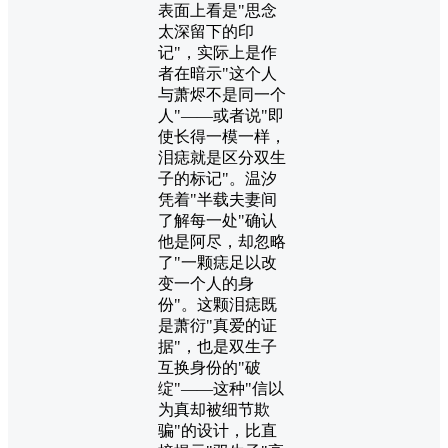
表面上看是"思念
太深留下的印
记"，实际上是作
者在暗示"这个人
与萧烬不是同一个
人"——或者说"即
使长得一模一样，
泪痣就是区分双生
子的标记"。温汐
凭着"半载夫妻间
了解每一处"确认
他是阿尽，却忽略
了"一颗痣足以改
变一个人的身
份"。这颗泪痣既
是萧衍"真爱的证
据"，也是双生子
互换身份的"破
绽"——这种"信以
为真却被细节欺
骗"的设计，比直