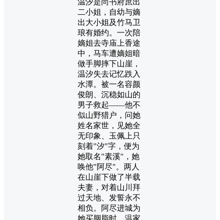
温汐是尚书府庶出
二小姐，自幼与嫡
出大小姐及竹马卫
琅有婚约。一次陪
嫡姐去寺庙上香途
中，马车遭嫡姐暗
做手脚摔下山崖，
温汐失去记忆跌入
水潭。被一名容颜
俊朗、沉稳如山的
男子救起——他不
似山野猎户，问她
姓名家世，见她全
无印象、玉佩上只
刻着"汐"字，便为
她取名"素溪"，她
唤他"阿尽"。两人
在山崖下做了半载
夫妻，对着山川拜
过天地、发誓永不
相负。阿尽进城为
她买胭脂时，温家