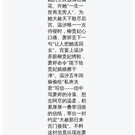
花、许她"一生一
世再无旁人"、为
她大赦天下散尽后
宫。温汐唯一一次
侍寝时，柳贵妃心
口痛、萧烬丢下一
句"让人把她送回
去"。宫宴上温汐
弄脏柳贵妃绣鞋，
萧烬命令"跪下给
贵妃娘娘擦干
净"。温汐五年间
偷偷给"私奔夫
君"写信——信中
骂萧烬的冷落、想
念阿尽的温柔，积
累厚厚一叠带泪痕
的信纸，寄出一封
约定"大赦那日来
宫门接我"。不料
这封信竟出现在萧