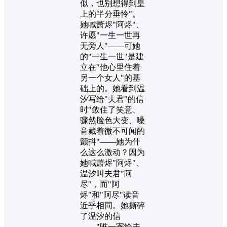
似，也别想得到皇
上的半分垂怜"。
她喊萧烬"阿烬"、
许愿"一生一世再
无旁人"——可她
的"一生一世"是建
立在"他心里住着
另一个女人"的基
础上的。她看到温
汐写给"夫君"的信
时"敛住了笑意、
骤然脸色大变、嗓
音藏着微不可闻的
颤抖"——她为什
么这么激动？因为
她喊萧烬"阿烬"、
温汐叫夫君"阿
尽"，而"阿
烬"和"阿尽"读音
近乎相同。她撕碎
了温汐的信
——"唯一寄给夫