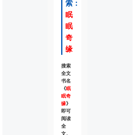
索：
眠
眠
奇
缘
搜索
全文
书名
《
眠
眠奇
缘
》
即可
阅读
全
文。