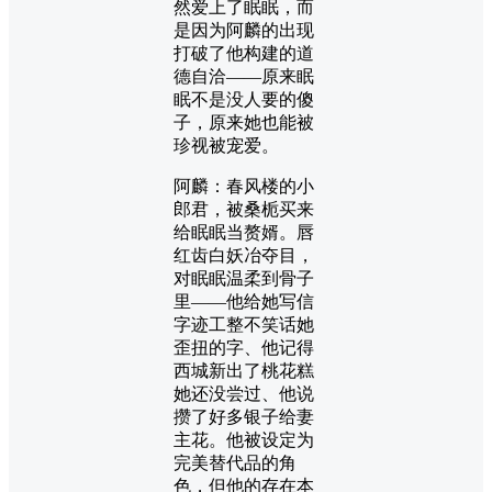
然爱上了眠眠，而
是因为阿麟的出现
打破了他构建的道
德自洽——原来眠
眠不是没人要的傻
子，原来她也能被
珍视被宠爱。
阿麟：春风楼的小
郎君，被桑栀买来
给眠眠当赘婿。唇
红齿白妖冶夺目，
对眠眠温柔到骨子
里——他给她写信
字迹工整不笑话她
歪扭的字、他记得
西城新出了桃花糕
她还没尝过、他说
攒了好多银子给妻
主花。他被设定为
完美替代品的角
色，但他的存在本