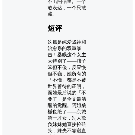
不出的信里。一个
敢表达，一个只敢
藏。
短评
这篇是纯爱战神和
治愈系的双重暴
击！桑眠这个女主
太特别了——脑子
笨但不傻，反应慢
但不蠢，她所有的
「不懂」都是不被
世界善待的证明，
而她最后说的「不
要了」是全文最清
醒的觉醒。阿姐桑
栀也绝了——京城
第一才女，别人欺
负妹妹她直接捡砖
头，妹夫不靠谱直