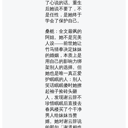
了心说的话。重生
后她说不要了，不
是任性，是她终于
学会了保护自己。
桑栀：全文最飒的
阿姐。她不是完美
人设——前世她让
竹马猜拳决定妹妹
的婚姻，本质上是
用自己的影响力绑
架别人的选择。但
她也是唯一真正爱
护眠眠的人：别人
笑话眠眠傻时她撩
起袖子捡砖头砸
人，发现谢云辞不
珍惜眠眠后直接去
春风楼买了个干净
男人给妹妹当赘
婿。她对谢云辞说
的那句「谢丞相也