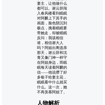
妻主，让他做什么
都可以。谢云辞闯
入春风楼看到眠眠
对阿麟上下其手的
画面，脸色阴沉到
极点，拽着眠眠要
带她走，却被眠眠
反问：我该相信
谁，相信谢大人
吗？阿姐出阁选亲
那天，谢云辞和沈
青又像门神一样守
在阿姐身边，而眠
眠每天读着阿麟的
信——他说攒了好
多银子给妻主花，
眠眠看中什么就买
什么。这一次，她
不再羡慕阿姐了。
人物解析