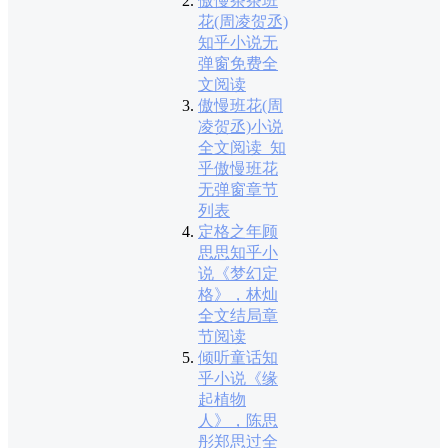
傲慢茶茶班
花(周凌贺丞)
知乎小说无
弹窗免费全
文阅读
傲慢班花(周
凌贺丞)小说
全文阅读_知
乎傲慢班花
无弹窗章节
列表
定格之年顾
思思知乎小
说《梦幻定
格》，林灿
全文结局章
节阅读
倾听童话知
乎小说《缘
起植物
人》，陈思
彤郑思过全