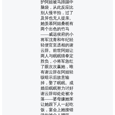
护阿姐被马蹄踢中
脑袋，从此反应比
别人慢半拍，过了
及笄也无人提亲。
她羡慕阿姐桑栀有
两个出色的竹马
——威远侯府的小
将军沈青和年纪轻
轻便官至丞相的谢
云辞。前世阿姐让
两人与眠眠猜拳定
胜负，小将军急红
了眼次次赢她，唯
有谢云辞在阿姐轻
咳暗示后故意输
掉，娶了眠眠。成
婚后眠眠努力讨好
谢云辞却处处被冷
落——婆母嫌她笨
让她跟下人一起吃
饭，宴会上她接错