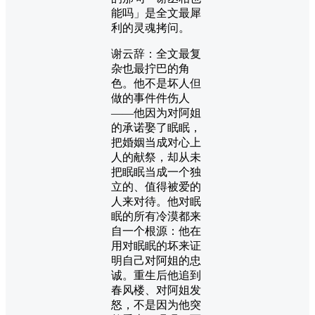
能吗」是全文最犀
利的灵魂拷问。
谢云辞：全文最复
杂也最拧巴的角
色。他不是坏人但
做的事件件伤人
——他因为对阿姐
的承诺娶了眠眠，
把婚姻当成对心上
人的献祭，却从未
把眠眠当成一个独
立的、值得被爱的
人来对待。他对眠
眠的所有冷漠都来
自一个根源：他在
用对眠眠的坏来证
明自己对阿姐的忠
诚。重生后他追到
春风楼、对阿姐发
怒，不是因为他突