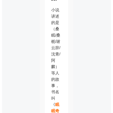
小说
讲述
的是
（桑
眠/桑
栀/谢
云辞/
沈青/
阿
麟）
等人
的故
事，
书名
叫
《
眠
眠奇