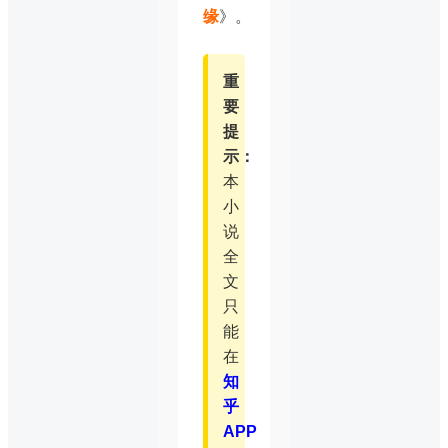
缘
》。
重
要
提
示：
本
小
说
全
文
只
能
在
知
乎
APP