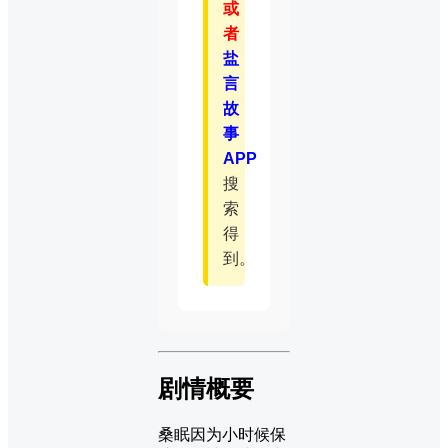
或
者
盐
言
故
事
APP
搜
索
得
到。
剧情概要
桑眠因为小时候保