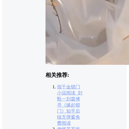
相关推荐:
假千金锁门
小说阅读_刘
甄一刘茵傅
寻《缘起锁
门》知乎后
续无弹窗免
费阅读