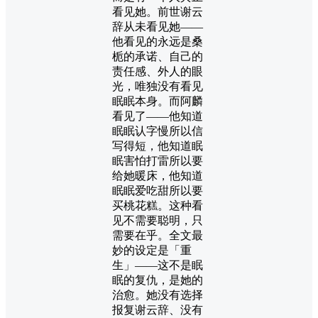
看见她。前世谢云
辞从未看见她——
他看见的永远是桑
栀的承诺、自己的
责任感、外人的眼
光，唯独没有看见
眠眠本身。而阿麟
看见了——他知道
眠眠认字慢所以信
写得短，他知道眠
眠害怕打雷所以要
给她暖床，他知道
眠眠爱吃甜所以要
买桃花糕。这种看
见不需要聪明，只
需要在乎。全文最
妙的设定是「重
生」——这不是眠
眠的复仇，是她的
治愈。她没有选择
报复谢云辞、没有