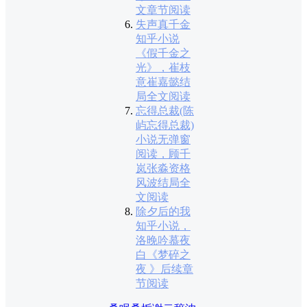
文章节阅读
失声真千金
知乎小说
《假千金之
光》，崔枝
意崔嘉懿结
局全文阅读
忘得总裁(陈
屿忘得总裁)
小说无弹窗
阅读，顾千
岚张淼资格
风波结局全
文阅读
除夕后的我
知乎小说，
洛晚吟慕夜
白《梦碎之
夜 》后续章
节阅读