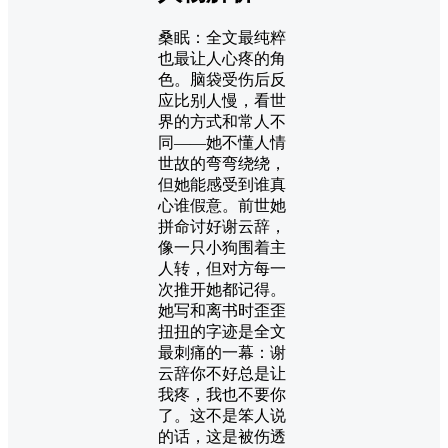
桑眠：全文最纯粹
也最让人心疼的角
色。脑袋受伤后反
应比别人慢，看世
界的方式和常人不
同——她不懂人情
世故的弯弯绕绕，
但她能感受到谁真
心谁假意。前世她
拼命讨好谢云辞，
像一只小狗围着主
人转，但对方每一
次推开她都记得。
她写和离书时歪歪
扭扭的字迹是全文
最刺痛的一幕：谢
云辞你不好总是让
我疼，我也不要你
了。这不是笨人说
的话，这是被伤透