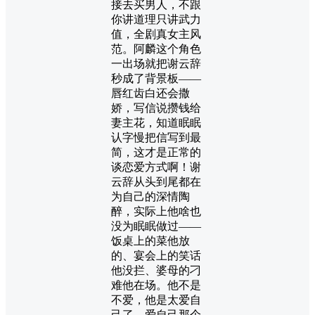
接去买男人，不跟
你讲道理只讲武力
值，全剧真女主风
范。阿麟这个角色
一出场就把谢云辞
秒成了背景板——
唇红齿白还会撒
娇，写信说攒钱给
妻主花，知道眠眠
认字慢把信写到最
简，这才是正常的
谈恋爱方式啊！谢
云辞从头到尾都在
为自己的深情陶
醉，实际上他啥也
没为眠眠做过——
饭桌上的菜他放
的、宴会上的笑话
他没拦、婆母的刁
难他在场。他不是
不爱，他是太爱自
己了，爱自己那个