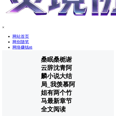
×
网站首页
网创随笔
网络赚钱
精
桑眠桑栀谢
云辞沈青阿
麟小说大结
局_我羡慕阿
姐有两个竹
马最新章节
全文阅读