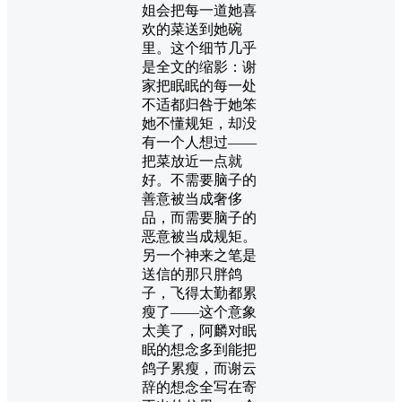
姐会把每一道她喜
欢的菜送到她碗
里。这个细节几乎
是全文的缩影：谢
家把眠眠的每一处
不适都归咎于她笨
她不懂规矩，却没
有一个人想过——
把菜放近一点就
好。不需要脑子的
善意被当成奢侈
品，而需要脑子的
恶意被当成规矩。
另一个神来之笔是
送信的那只胖鸽
子，飞得太勤都累
瘦了——这个意象
太美了，阿麟对眠
眠的想念多到能把
鸽子累瘦，而谢云
辞的想念全写在寄