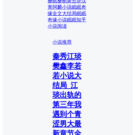
桑眠桑栀谢云辞沈
青阿麟小说
眠眠奇
缘全文大结局
眠眠
奇缘小说
眠眠知乎
小说阅读
小说推荐
秦秀江琰
樊鑫李若
若小说大
结局_江
琰出轨的
第三年我
遇到个青
涩男大最
新章节全