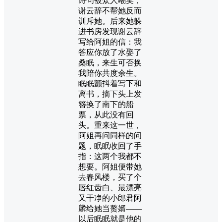
诗句被众人嘲笑，
谢云辞不帮她反而
训斥她。后来她躲
进书房发现谢云辞
写给阿姐的信：我
答应你放了水娶了
桑眠，来生可否换
我陪你共度余生。
眠眠颤抖着写下和
离书，摘下头上发
簪换了南下的船
票，从此没有回
头。重来这一世，
阿姐再问同样的问
题，眠眠收回了手
指：这两个我都不
想要。阿姐便带她
去春风楼，买了个
唇红齿白、最漂亮
又干净的小郎君阿
麟给她当赘婿——
以后眠眠就是他的