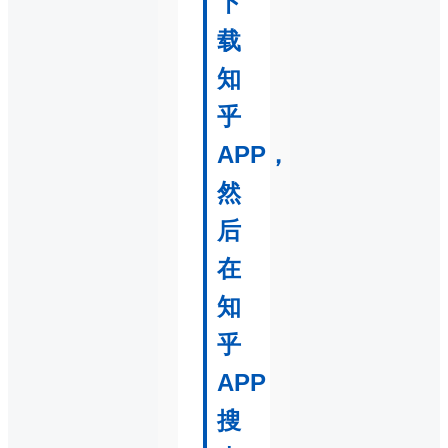
下
载
知
乎
APP，
然
后
在
知
乎
APP
搜