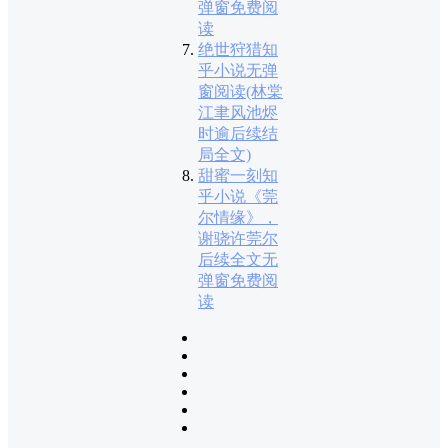
弹窗免费阅
读
绝世狩猎知
乎小说无弹
窗阅读(林棠
江聿风池烬
时逾后续结
局全文)
甜蜜一刻知
乎小说《莞
尔情缘》，
谢骁许莞尔
后续全文无
弹窗免费阅
读