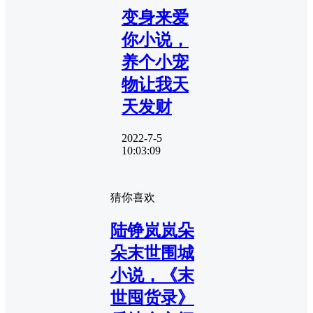
变身来爱
你小说，
养个小宠
物让我天
天发财
2022-7-5
10:03:09
猜你喜欢
陆铮岚岚朵
朵末世围城
小说，《末
世囤货录》