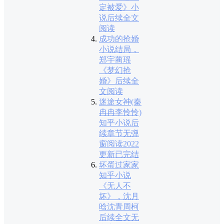
定被爱》小
说后续全文
阅读
成功的抢婚
小说结局，
郑宇蔺瑶
《梦幻抢
婚》后续全
文阅读
迷途女神(秦
冉冉李怜怜)
知乎小说后
续章节无弹
窗阅读2022
更新已完结
坏蛋过家家
知乎小说
《无人不
坏》，沈月
晗沈青周柯
后续全文无