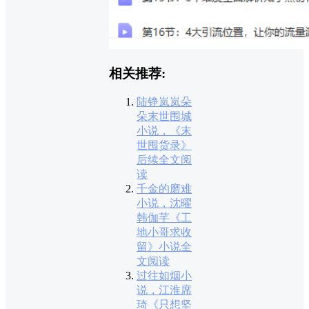
相关推荐:
陆铮岚岚朵
朵末世围城
小说，《末
世囤货录》
后续全文阅
读
千金的磨难
小说，沈曜
韩伽芊《工
地小哥求收
留》小说全
文阅读
过往如烟小
说，江淮席
琦《只想坚