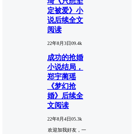
琦《只想坚
定被爱》小
说后续全文
阅读
22年8月3日
0
9.4k
成功的抢婚
小说结局，
郑宇蔺瑶
《梦幻抢
婚》后续全
文阅读
22年8月4日
0
5.3k
欢迎加我好友，一