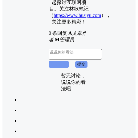
起探讨互联网项
目。关注林歌笔记
（
https://www.husiyu.com
），
关注更多精彩！
0 条回复
A
文章作
者
M
管理员
取消回复
提交
暂无讨论，
说说你的看
法吧