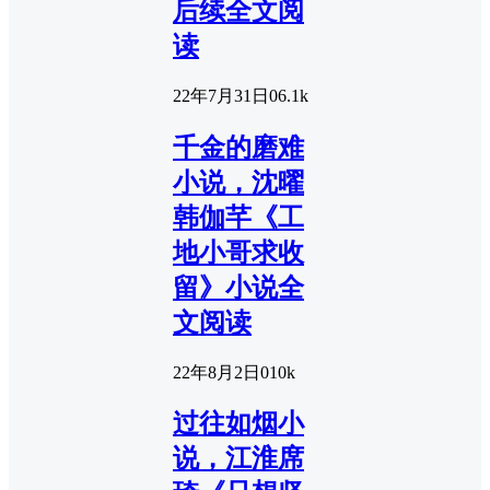
后续全文阅
读
22年7月31日
0
6.1k
千金的磨难
小说，沈曜
韩伽芊《工
地小哥求收
留》小说全
文阅读
22年8月2日
0
10k
过往如烟小
说，江淮席