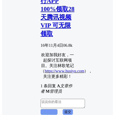
行APP
100%领取28
天腾讯视频
VIP 可无限
领取
16年11月4日
0
6.8k
欢迎加我好友，一
起探讨互联网项
目。关注林歌笔记
（
https://www.husiyu.com
），
关注更多精彩！
1 条回复
A
文章作
者
M
管理员
取消回复
提交