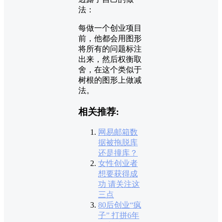
法：
每做一个创业项目
前，他都会用图形
将所有的问题标注
出来，然后权衡取
舍，在这个类似于
树根的图形上做减
法。
相关推荐:
网易邮箱数
据被拖脱库
还是撞库？
女性创业者
想要获得成
功 请关注这
三点
80后创业“疯
子” 打拼6年