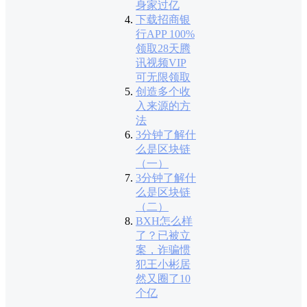
身家过亿
下载招商银
行APP 100%
领取28天腾
讯视频VIP
可无限领取
创造多个收
入来源的方
法
3分钟了解什
么是区块链
（一）
3分钟了解什
么是区块链
（二）
BXH怎么样
了？已被立
案，诈骗惯
犯王小彬居
然又圈了10
个亿