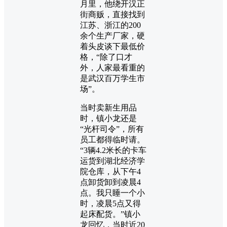
月里，他绕开汉正
街商贩，直接找到
江苏、浙江的200
余个生产厂家，硬
着头皮谈下最低价
格，“除了口才
外，人家最看重的
是武汉百万学生市
场”。
当时卖新生用品
时，镇小龙还是
“光杆司令”，所有
员工都得临时请。
“3辆4.2米长的卡车
运货到湖北经济学
院仓库，从下午4
点卸货卸到凌晨4
点。我只睡一个小
时，凌晨5点又得
起床配货。”镇小
龙回忆，当时近20