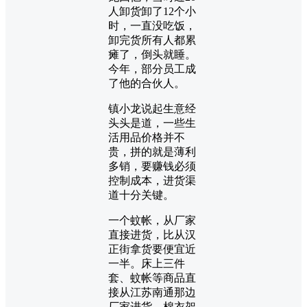
人卸货卸了12个小
时，一直没吃饭，
卸完货所有人都累
瘫了，倒头就睡。
今年，部分员工成
了他的合伙人。
镇小龙说起生意经
头头是道，一些生
活用品价格并不
贵，拼的就是薄利
多销，要赚钱必须
控制成本，进货渠
道十分关键。
一个蚊帐，从厂家
直接进货，比从汉
正街拿货要便宜近
一半。床上三件
套、蚊帐等商品直
接从江苏南通那边
厂家进货。棉衣架