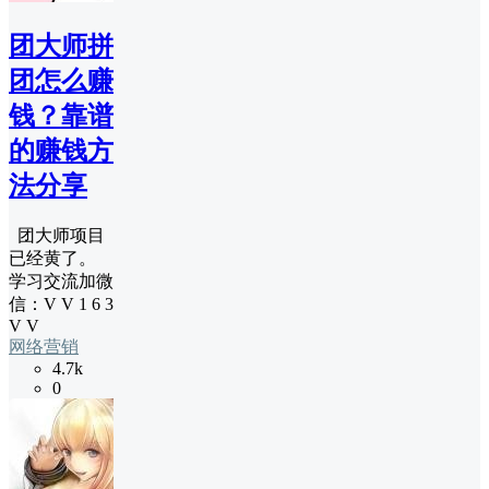
团大师拼
团怎么赚
钱？靠谱
的赚钱方
法分享
团大师项目
已经黄了。
学习交流加微
信：V V 1 6 3
V V
网络营销
4.7k
0