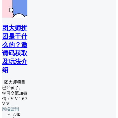
团大师拼
团是干什
么的？邀
请码获取
及玩法介
绍
团大师项目
已经黄了。
学习交流加微
信：V V 1 6 3
V V
网络营销
7.4k