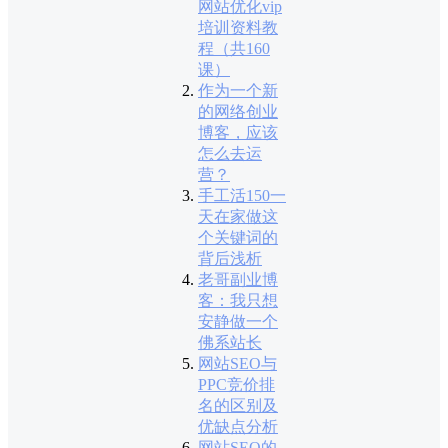
网站优化vip
培训资料教
程（共160
课）
作为一个新
的网络创业
博客，应该
怎么去运
营？
手工活150一
天在家做这
个关键词的
背后浅析
老哥副业博
客：我只想
安静做一个
佛系站长
网站SEO与
PPC竞价排
名的区别及
优缺点分析
网站SEO的