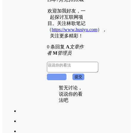
欢迎加我好友，一
起探讨互联网项
目。关注林歌笔记
（
https://www.husiyu.com
），
关注更多精彩！
0 条回复
A
文章作
者
M
管理员
取消回复
提交
暂无讨论，
说说你的看
法吧