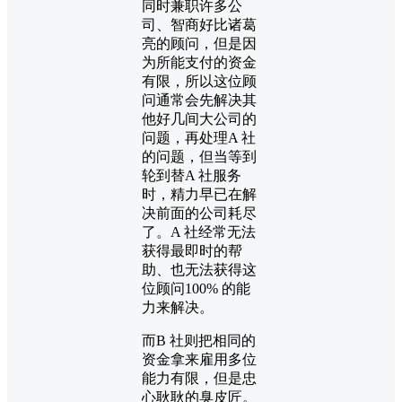
同时兼职许多公
司、智商好比诸葛
亮的顾问，但是因
为所能支付的资金
有限，所以这位顾
问通常会先解决其
他好几间大公司的
问题，再处理A 社
的问题，但当等到
轮到替A 社服务
时，精力早已在解
决前面的公司耗尽
了。A 社经常无法
获得最即时的帮
助、也无法获得这
位顾问100% 的能
力来解决。
而B 社则把相同的
资金拿来雇用多位
能力有限，但是忠
心耿耿的臭皮匠。