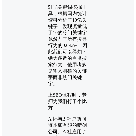
5118关键词挖掘工
具，根据国内统计
资料分析了19亿关
键字，发现流量低
于10的冷门关键字
竟然占了所有搜寻
行为的92.42%！因
此我们可以得知：
绝大多数的百度搜
索行为，使用者多
是输入明确的关键
字而非热门关键
字。
上SEO课程时，老
师为我们打了个比
方：
A 社与B 社是两间
资本额有限的新创
公司。A 社雇用了