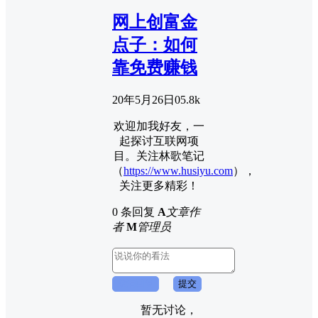
网上创富金
点子：如何
靠免费赚钱
20年5月26日
0
5.8k
欢迎加我好友，一
起探讨互联网项
目。关注林歌笔记
（
https://www.husiyu.com
），
关注更多精彩！
0 条回复
A
文章作
者
M
管理员
取消回复
提交
暂无讨论，