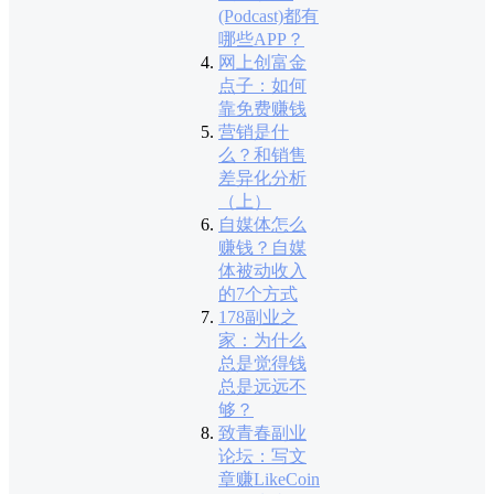
(Podcast)都有
哪些APP？
网上创富金
点子：如何
靠免费赚钱
营销是什
么？和销售
差异化分析
（上）
自媒体怎么
赚钱？自媒
体被动收入
的7个方式
178副业之
家：为什么
总是觉得钱
总是远远不
够？
致青春副业
论坛：写文
章赚LikeCoin