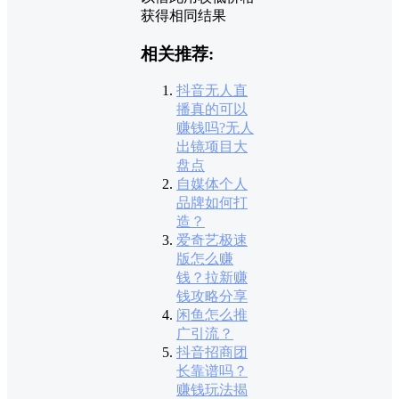
获得相同结果
相关推荐:
抖音无人直
播真的可以
赚钱吗?无人
出镜项目大
盘点
自媒体个人
品牌如何打
造？
爱奇艺极速
版怎么赚
钱？拉新赚
钱攻略分享
闲鱼怎么推
广引流？
抖音招商团
长靠谱吗？
赚钱玩法揭