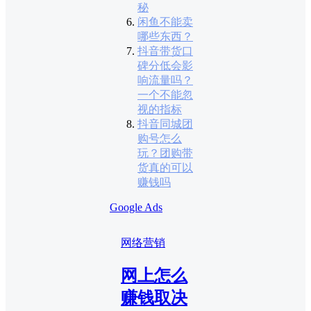
秘
闲鱼不能卖
哪些东西？
抖音带货口
碑分低会影
响流量吗？
一个不能忽
视的指标
抖音同城团
购号怎么
玩？团购带
货真的可以
赚钱吗
Google Ads
网络营销
网上怎么
赚钱取决