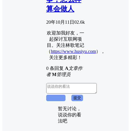
算会做人
20年10月11日
0
2.6k
欢迎加我好友，一
起探讨互联网项
目。关注林歌笔记
（
https://www.husiyu.com
），
关注更多精彩！
0 条回复
A
文章作
者
M
管理员
取消回复
提交
暂无讨论，
说说你的看
法吧