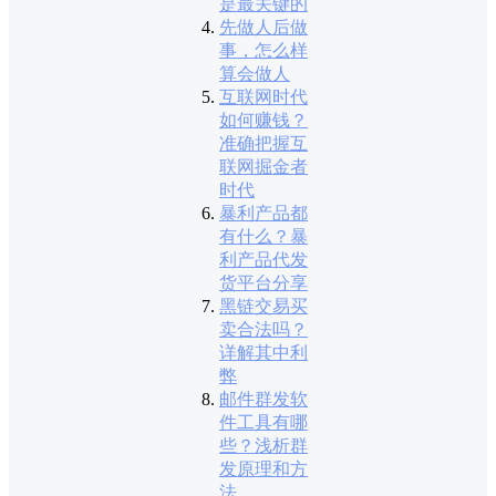
是最关键的
先做人后做
事，怎么样
算会做人
互联网时代
如何赚钱？
准确把握互
联网掘金者
时代
暴利产品都
有什么？暴
利产品代发
货平台分享
黑链交易买
卖合法吗？
详解其中利
弊
邮件群发软
件工具有哪
些？浅析群
发原理和方
法