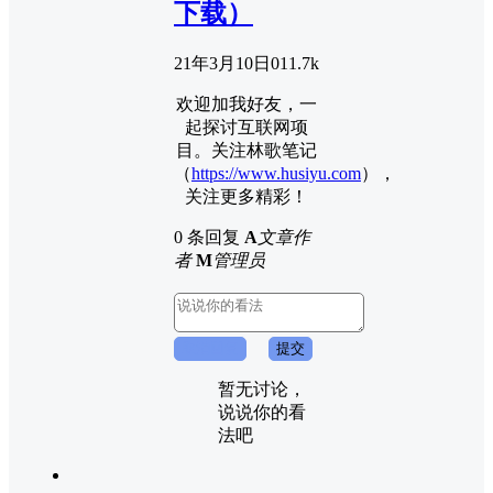
下载）
21年3月10日
0
11.7k
欢迎加我好友，一
起探讨互联网项
目。关注林歌笔记
（
https://www.husiyu.com
），
关注更多精彩！
0 条回复
A
文章作
者
M
管理员
取消回复
提交
暂无讨论，
说说你的看
法吧