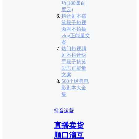
巧(180课百
度云)
抖音剧本搞
笑段子短视
频脚本拍摄
vlog正能量文
案
热门短视频
剧本抖音快
手段子搞笑
励志正能量
文案
500个经典电
影剧本大全
集
抖音运营
直播卖货
顺口溜互