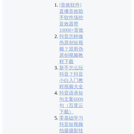
[音效软件]
直播音效助
手软件场控
音效器带
10000+音效
抖音怎样做
伪原创短视
频？混剪伪
原创视频教
程下载
新手怎么玩
抖音？抖音
小白入门教
程视频大全
抖音语录短
句文案6000
句（百度云
下载）
零基础学习
抖音短视频
拍摄摄影技