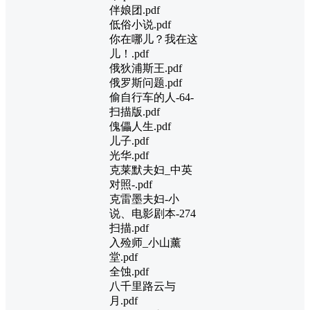
伴娘团.pdf
低俗小说.pdf
你在哪儿？我在这
儿！.pdf
俄狄浦斯王.pdf
俄罗斯问题.pdf
偷自行车的人-64-
扫描版.pdf
傀儡人生.pdf
儿子.pdf
光华.pdf
克莱默夫妇_中英
对照-.pdf
克雷墨夫妇-小
说、电影剧本-274
扫描.pdf
入殓师_小山薰
堂.pdf
全蚀.pdf
八千里路云与
月.pdf