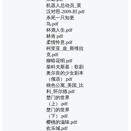
机器人总动员_英
汉对照-2009-封.pdf
杀死一只知更
鸟.pdf
杯酒人生.pdf
林肯.pdf
柔情怜意.pdf
柯里亚_兹_斯维拉
克.pdf
柳暗花明.pdf
柴科夫斯基：歌剧
奥尔良的少女剧本
（俄语）.pdf
桃色公寓_美国_比
利_怀尔德.pdf
楚门的世界
（上）.pdf
楚门的世界
（下）.pdf
樱桃的滋味.pdf
欢乐城.pdf