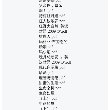
爱是妥协.pdf
父亲啊，母亲
啊！.pdf
特丽丝丹娜.pdf
狂人彼埃罗.pdf
狂野大自然_英汉
对照-2009-封.pdf
猎鹿人.pdf
玛丽亚·布劳恩的
婚姻.pdf
玛尔尼.pdf
玩具总动员 2_英
汉对照-2009-封.pdf
现代启示录.pdf
珍爱.pdf
理智与情感.pdf
甜蜜的生活.pdf
生命之树.pdf
生命如屋
（上）.pdf
生命如屋
（下）.pdf