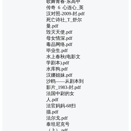
歌舞青春·东高中
传奇 6 心连心_英
汉对照-2009-封.pdf
死亡诗社_T_舒尔
曼.pdf
毁灭天使.pdf
母女情深.pdf
毒品网络.pdf
毕业生.pdf
水上春秋(电影文
学剧本).pdf
水库狗.pdf
汉娜姐妹.pdf
沙鸥——从剧本到
影片_1983-封.pdf
法国中尉的女
人.pdf
法官妈妈-68扫
描.pdf
法尔戈.pdf
泰坦尼克号
（上）.pdf