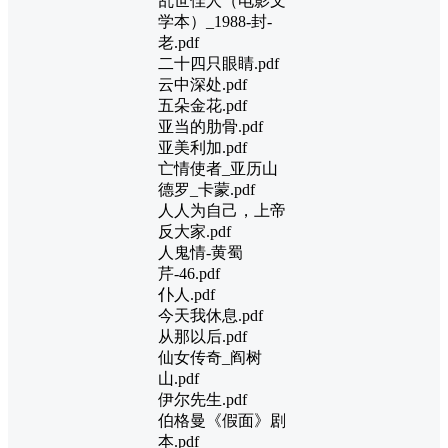
乱世佳人（电影文
学本）_1988-封-
老.pdf
二十四只眼睛.pdf
云中深处.pdf
五朵金花.pdf
亚当的肋骨.pdf
亚美利加.pdf
亡情使者_亚历山
德罗_卡蒙.pdf
人人为自己，上帝
反大家.pdf
人鬼情-黄蜀
芹-46.pdf
仆人.pdf
今天我休息.pdf
从那以后.pdf
仙女传奇_阎树
山.pdf
伊尔先生.pdf
伯格曼《假面》剧
本.pdf