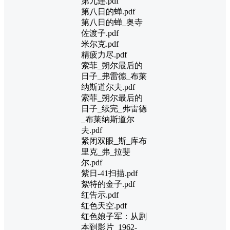
第九连.pdf
第八日的蝉.pdf
第八日的蝉_奥寺
佐渡子.pdf
米尔克.pdf
精疲力尽.pdf
索菲_朔尔最后的
日子_弗雷德_布莱
纳斯道尔夫.pdf
索菲_朔尔最后的
日子_续完_弗雷德
_布莱纳斯道尔
夫.pdf
紧闭双眼_斯_库布
里克_弗_拉斐
尔.pdf
紫日-41扫描.pdf
絮特的金子.pdf
红告示.pdf
红色天空.pdf
红色娘子军：从剧
本到影片_1962-