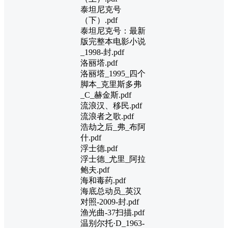
泰坦尼克号
（下）.pdf
泰坦尼克号：最新
版完整本电影小说
_1998-封.pdf
洛丽塔.pdf
洛丽塔_1995_四个
脚本_克里斯多弗
_C_赫金斯.pdf
流浪汉、移民.pdf
流浪者之歌.pdf
浩劫之后_弗_布阿
什.pdf
浮士德.pdf
浮士德_尤里_阿拉
鲍夫.pdf
海和毒药.pdf
海底总动员_英汉
对照-2009-封.pdf
渔光曲-37扫描.pdf
温别尔托·D_1963-