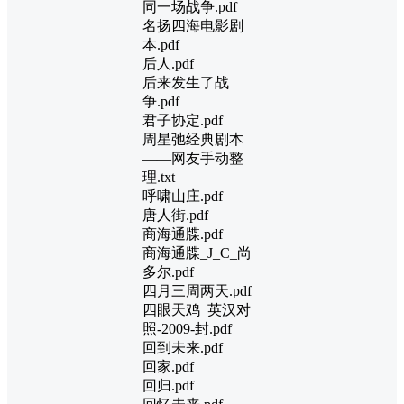
同一场战争.pdf
名扬四海电影剧
本.pdf
后人.pdf
后来发生了战
争.pdf
君子协定.pdf
周星弛经典剧本
——网友手动整
理.txt
呼啸山庄.pdf
唐人街.pdf
商海通牒.pdf
商海通牒_J_C_尚
多尔.pdf
四月三周两天.pdf
四眼天鸡 英汉对
照-2009-封.pdf
回到未来.pdf
回家.pdf
回归.pdf