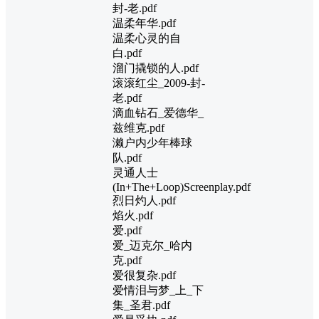
封-老.pdf
温柔年华.pdf
温柔心灵的自
白.pdf
溜门撬锁的人.pdf
滚滚红尘_2009-封-
老.pdf
滴血钻石_爱德华_
兹维克.pdf
濑户内少年棒球
队.pdf
灵通人士
(In+The+Loop)Screenplay.pdf
烈日灼人.pdf
焰火.pdf
爱.pdf
爱_迈克尔_哈内
克.pdf
爱很复杂.pdf
爱情泪与梦_上_下
集_圣君.pdf