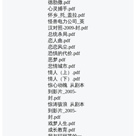
德肋撒.pdf
心灵捕手.pdf
怀乡_托_盖拉.pdf
怪兽电力公司_英
汉对照-2009-封.pdf
总统杀局.pdf
恋人曲.pdf
恋恋风尘.pdf
恐惧的代价.pdf
恶梦.pdf
悲情城市.pdf
情人（上）.pdf
情人（下）.pdf
惊心动魄 从剧本
到影片_2005-
封.pdf
惊涛骇浪 从剧本
到影片_2005-
封.pdf
戏梦人生.pdf
成长教育.pdf