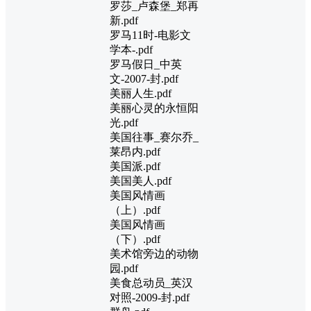
罗莎_卢森堡_郑再
新.pdf
罗马11时-电影文
学本-.pdf
罗马假日_中英
文-2007-封.pdf
美丽人生.pdf
美丽心灵的永恒阳
光.pdf
美国往事_赛尔乔_
莱昂内.pdf
美国派.pdf
美国美人.pdf
美国风情画
（上）.pdf
美国风情画
（下）.pdf
美术馆旁边的动物
园.pdf
美食总动员_英汉
对照-2009-封.pdf