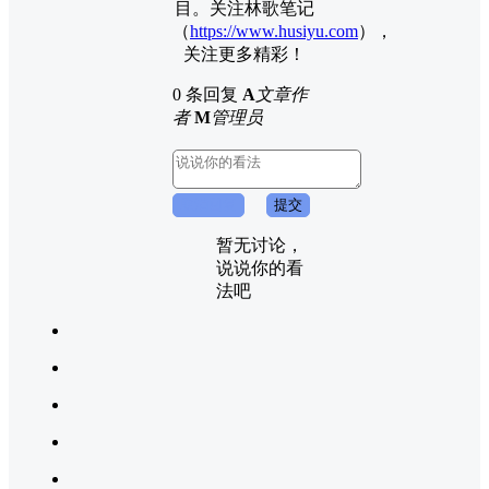
目。关注林歌笔记
（
https://www.husiyu.com
），
关注更多精彩！
0 条回复
A
文章作
者
M
管理员
取消回复
提交
暂无讨论，
说说你的看
法吧