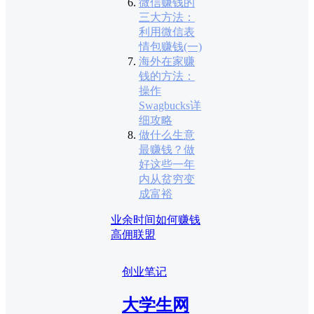
微信赚钱的
三大方法：
利用微信表
情包赚钱(一)
海外在家赚
钱的方法：
操作
Swagbucks详
细攻略
做什么生意
最赚钱？做
好这些一年
内从贫穷变
成富裕
业余时间如何赚钱
高佣联盟
创业笔记
大学生网