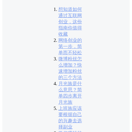
想知道如何
通过互联网
创业，这份
指南你值得
收藏
网络创业的
第一步，简
单而不轻松
微博粉丝怎
么增加？快
速增加粉丝
的三个方法
月光族是什
么意思？简
单四步离开
月光族
上班族应该
要根据自己
的兴趣去选
择副业