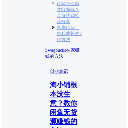
代购怎么做
才能挣钱？
亲身代购经
验分享
真刷论坛：
自我成长的7
种方法
Swagbucks
在家赚
钱的方法
创业笔记
淘小铺根
本没生
意？教你
闲鱼无货
源赚钱的