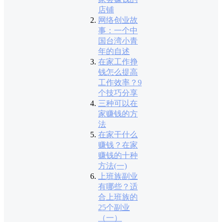
店铺
网络创业故
事：一个中
国台湾小青
年的自述
在家工作挣
钱怎么提高
工作效率？9
个技巧分享
三种可以在
家赚钱的方
法
在家干什么
赚钱？在家
赚钱的十种
方法(一)
上班族副业
有哪些？适
合上班族的
25个副业
（一）