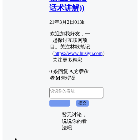
话术讲解))
21年3月2日
0
13k
欢迎加我好友，一
起探讨互联网项
目。关注林歌笔记
（
https://www.husiyu.com
），
关注更多精彩！
0 条回复
A
文章作
者
M
管理员
取消回复
提交
暂无讨论，
说说你的看
法吧