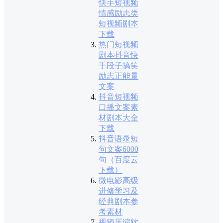
快手短视频
情感励志类
短视频剧本
下载
热门短视频
剧本抖音快
手段子搞笑
励志正能量
文案
抖音短视频
口播文案素
材剧本大全
下载
抖音语录短
句文案6000
句（百度云
下载）
微电影高级
进修学习及
经典剧本参
考素材
视频压缩软