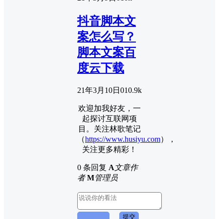
抖音脚本文
案怎么写？
脚本文案百
度云下载
21年3月10日
0
10.9k
欢迎加我好友，一
起探讨互联网项
目。关注林歌笔记
（
https://www.husiyu.com
），
关注更多精彩！
0 条回复
A
文章作
者
M
管理员
取消回复
提交