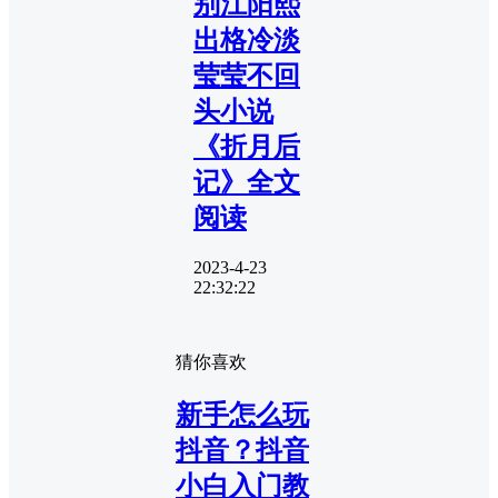
别江阳熙
出格冷淡
莹莹不回
头小说
《折月后
记》全文
阅读
2023-4-23
22:32:22
猜你喜欢
新手怎么玩
抖音？抖音
小白入门教