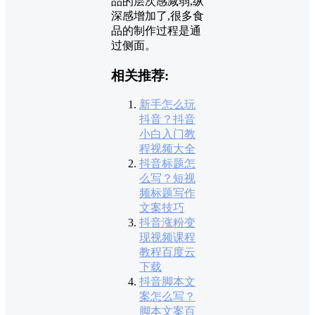
品的层次感减弱,纵
深感增加了,很多食
品的制作过程是通
过侧面。
相关推荐:
新手怎么玩
抖音？抖音
小白入门教
程视频大全
抖音标题怎
么写？短视
频标题写作
文案技巧
抖音涨粉变
现视频课程
教程百度云
下载
抖音脚本文
案怎么写？
脚本文案百