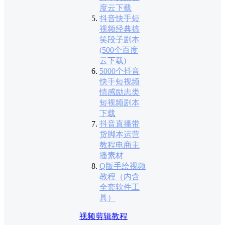
度云下载
抖音快手短
视频经典搞
笑段子剧本
(500个百度
云下载)
5000个抖音
快手短视频
情感励志类
短视频剧本
下载
抖音直播带
货脚本运营
教程电商主
播素材
Q版手绘视频
教程（内含
全套软件工
具）
视频剪辑教程