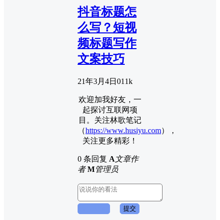
抖音标题怎
么写？短视
频标题写作
文案技巧
21年3月4日
0
11k
欢迎加我好友，一
起探讨互联网项
目。关注林歌笔记
（
https://www.husiyu.com
），
关注更多精彩！
0 条回复
A
文章作
者
M
管理员
取消回复
提交