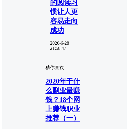
的阅读习
惯让人更
容易走向
成功
2020-6-28
21:58:47
猜你喜欢
2020年干什
么副业最赚
钱？18个网
上赚钱职业
推荐（一）