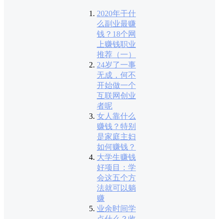
2020年干什
么副业最赚
钱？18个网
上赚钱职业
推荐（一）
24岁了一事
无成，何不
开始做一个
互联网创业
者呢
女人靠什么
赚钱？特别
是家庭主妇
如何赚钱？
大学生赚钱
好项目：学
会这五个方
法就可以躺
赚
业余时间学
点什么？收