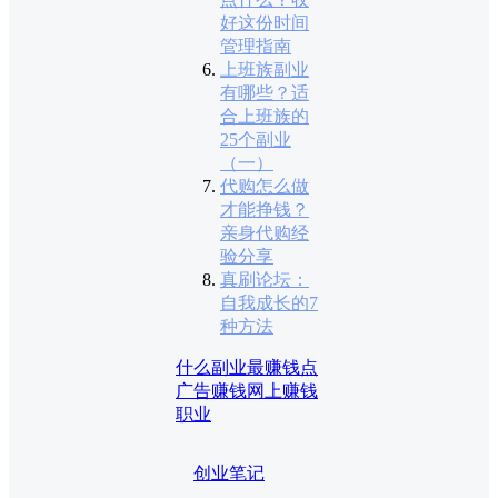
好这份时间
管理指南
上班族副业
有哪些？适
合上班族的
25个副业
（一）
代购怎么做
才能挣钱？
亲身代购经
验分享
真刷论坛：
自我成长的7
种方法
什么副业最赚钱
点
广告赚钱
网上赚钱
职业
创业笔记