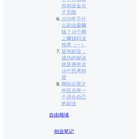
你创业金点
子无限
2020年干什
么副业最赚
钱？18个网
上赚钱职业
推荐（一）
冒泡副业：
成功的秘诀
就是拥有这
10个思考特
质
网站运营之
外应当有一
个适合自己
的副业
自由领域
创业笔记