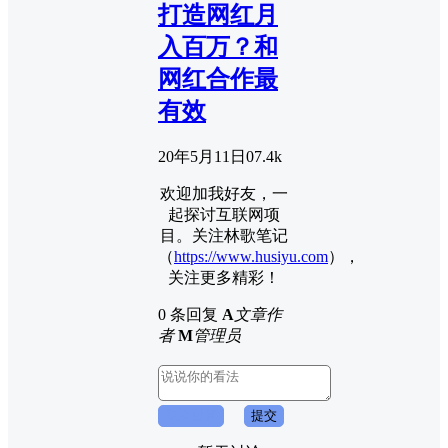
打造网红月
入百万？和
网红合作最
有效
20年5月11日
0
7.4k
欢迎加我好友，一
起探讨互联网项
目。关注林歌笔记
（
https://www.husiyu.com
），
关注更多精彩！
0 条回复
A
文章作
者
M
管理员
取消回复
提交