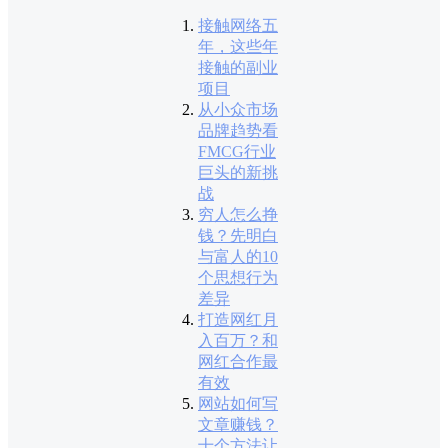
接触网络五
年，这些年
接触的副业
项目
从小众市场
品牌趋势看
FMCG行业
巨头的新挑
战
穷人怎么挣
钱？先明白
与富人的10
个思想行为
差异
打造网红月
入百万？和
网红合作最
有效
网站如何写
文章赚钱？
十个方法让