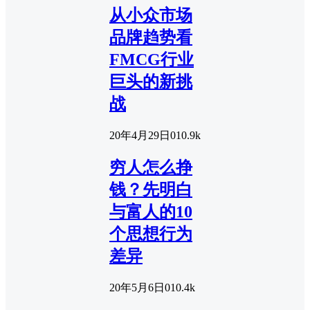
从小众市场
品牌趋势看
FMCG行业
巨头的新挑
战
20年4月29日
0
10.9k
穷人怎么挣
钱？先明白
与富人的10
个思想行为
差异
20年5月6日
0
10.4k