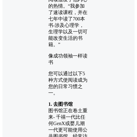
的热情。“我参加
了速读课程，并在
七年中读了700本
书-涉及心理学，
生理学以及一切可
能改变生活的书
籍。”
像成功领袖一样读
书
您可以通过以下5
种方式使阅读成为
您的日常习惯之
一。
1. 去图书馆
图书馆正在卷土重
来- 千禧一代比任
何GenX或婴儿潮
一代更可能使用公
共图书馆。经常访