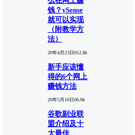
么在网上赚
钱？ySense
就可以实现
（附教学方
法）
20年4月23日
0
12.8k
新手应该懂
得的6个网上
赚钱方法
20年5月10日
0
6.9k
谷歌副业联
盟介绍及十
大最佳