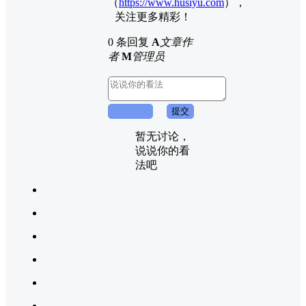
（
https://www.husiyu.com
），
关注更多精彩！
0 条回复
A
文章作
者
M
管理员
取消回复
提交
暂无讨论，
说说你的看
法吧