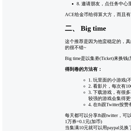
8. 邀请朋友，点任务中
ACE给金币给得算大方，而且
二、 Big time
这个推荐是因为他蛮稳定的，真
的很不错~
Big time是以集劵(Ticket
得到卷的方法有：
1. 玩里面的小游戏(
2. 看影片，每次有1
3. 下载游戏，有
较强的游戏会集得更
4. 在fb跟Twitter按
每天都可以分享fb跟twitter，可
1万券=0.1元(加币)
当集满10元就可以用paypal兑换