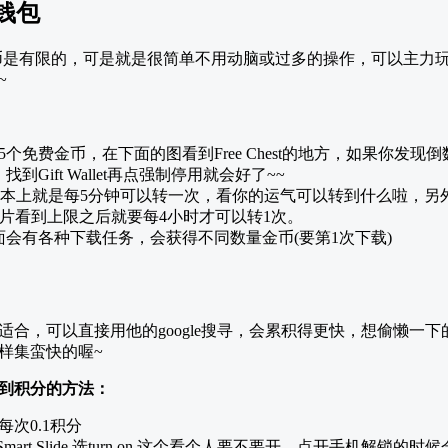
品钱包
累积到的金币是有限的，可是就是很简单不用动脑或过多的操作，可以主
~
有5个免费金币，在下面的图看到Free Chest的地方，如果你发
Gift Wallet再点强制停用就会好了~~
Spin：基本上就是每5分钟可以转一次，看你的运气可以转到什么啦
看影片看到上限之后就要每4小时才可以转1次。
下面会有各种下载任务，会获得不同数量金币(要第1次下载)
适合，可以直接用他的google搜寻，会累积得更快，想偷懒一
样集蛮快的喔~
到积分的方法：
每次0.1积分
滑点Smart Slide,选turn on,这个看个人要不要开，点开手机解锁