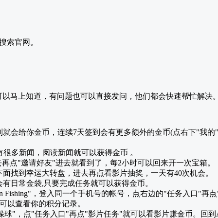
搜索官网。
动都可以马上知道，有问题也可以直接发问，他们都会快速帮忙解决
签到就会给你金币，连续7天签到会有更多额外的金币(点右下"我的
面有很多新闻，阅读新闻就可以获得金币 。
进去再点"邀请好友"进去就看到了，每2小时可以回来开一次宝箱。
心下面找到幸运大转盘，进去再点看影片抽奖，一天有40次机会。
心会有日常金袋,只要完成任务就可以获得金币。
un Fishing"，登入同一个手机号的帐号，点右边的"任务入口"
E可以查看你的积分记录。
躲躲球"，点"任务入口"再点"影片任务"就可以看影片赚金币。回