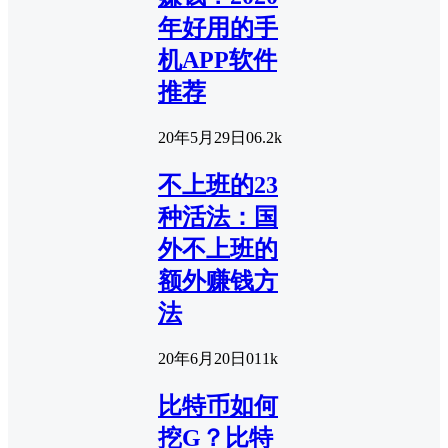
年好用的手
机APP软件
推荐
20年5月29日
0
6.2k
不上班的23
种活法：国
外不上班的
额外赚钱方
法
20年6月20日
0
11k
比特币如何
挖G？比特