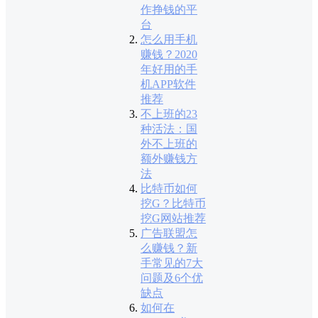
作挣钱的平
台
怎么用手机
赚钱？2020
年好用的手
机APP软件
推荐
不上班的23
种活法：国
外不上班的
额外赚钱方
法
比特币如何
挖G？比特币
挖G网站推荐
广告联盟怎
么赚钱？新
手常见的7大
问题及6个优
缺点
如何在