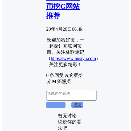
币挖G网站
推荐
20年4月20日
0
6.4k
欢迎加我好友，一
起探讨互联网项
目。关注林歌笔记
（
https://www.husiyu.com
），
关注更多精彩！
0 条回复
A
文章作
者
M
管理员
取消回复
提交
暂无讨论，
说说你的看
法吧