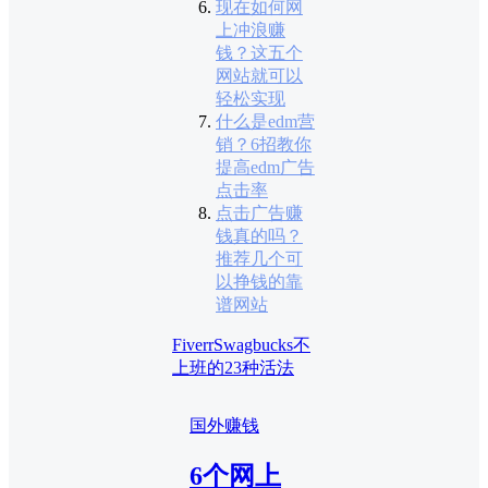
现在如何网
上冲浪赚
钱？这五个
网站就可以
轻松实现
什么是edm营
销？6招教你
提高edm广告
点击率
点击广告赚
钱真的吗？
推荐几个可
以挣钱的靠
谱网站
Fiverr
Swagbucks
不
上班的23种活法
国外赚钱
6个网上