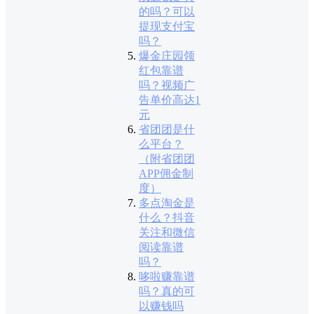
的吗？可以
提现支付宝
吗？
爆金庄园领
红包靠谱
吗？视频广
告单价高达1
元
省团团是什
么平台？
（附省团团
APP佣金制
度）
多点淘金是
什么？抖音
关注和微信
阅读靠谱
吗？
哆啦赚靠谱
吗？真的可
以赚钱吗