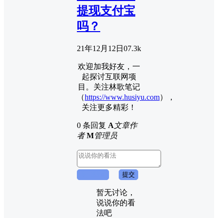
提现支付宝
吗？
21年12月12日
0
7.3k
欢迎加我好友，一
起探讨互联网项
目。关注林歌笔记
（
https://www.husiyu.com
），
关注更多精彩！
0 条回复
A
文章作
者
M
管理员
取消回复
提交
暂无讨论，
说说你的看
法吧