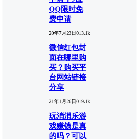
QQ限时免
费申请
20年7月23日
0
13.1k
微信红包封
面在哪里购
买？购买平
台网站链接
分享
21年1月26日
0
19.1k
玩消消乐游
戏赚钱是真
的吗？可以