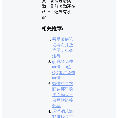
友，获得邀请奖
励，目前奖励还在
路上，还没有收
货！
相关推荐:
吾爱破解论
坛再次开放
注册，机会
难得
qq靓号免费
申请，9位
QQ限时免费
申请
微信红包封
面在哪里购
买？购买平
台网站链接
分享
玩消消乐游
戏赚钱是真