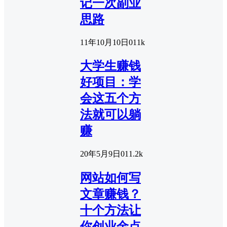
记一次副业
思路
11年10月10日
0
11k
大学生赚钱
好项目：学
会这五个方
法就可以躺
赚
20年5月9日
0
11.2k
网站如何写
文章赚钱？
十个方法让
你创业金点