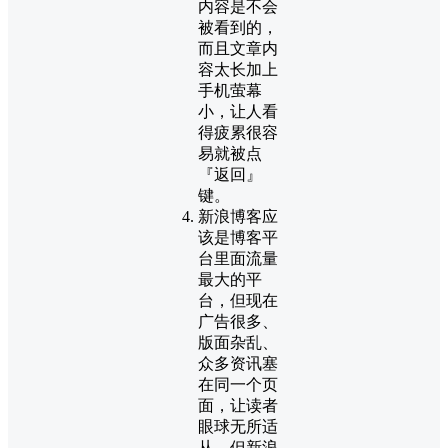
内容是不会
被看到的，
而且文章内
容太长加上
手机萤幕
小，让人看
得疲累很容
易就被点
『返回』
键。
新浪博客应
该是博客平
台里面流量
最大的平
台，但现在
广告很多、
版面杂乱、
众多资讯塞
在同一个页
面，让读者
眼球无所适
从，但新浪