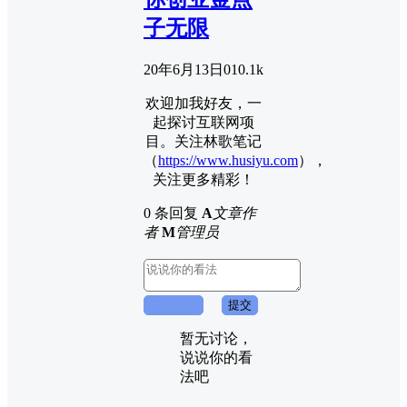
子无限
20年6月13日
0
10.1k
欢迎加我好友，一
起探讨互联网项
目。关注林歌笔记
（
https://www.husiyu.com
），
关注更多精彩！
0 条回复
A
文章作
者
M
管理员
取消回复
提交
暂无讨论，
说说你的看
法吧