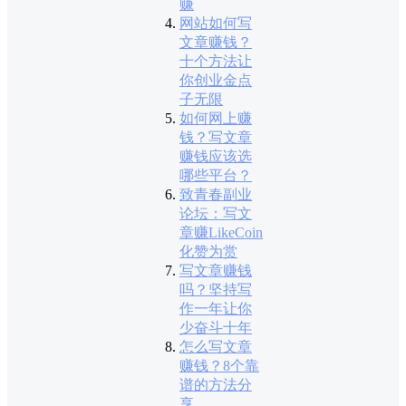
赚
网站如何写
文章赚钱？
十个方法让
你创业金点
子无限
如何网上赚
钱？写文章
赚钱应该选
哪些平台？
致青春副业
论坛：写文
章赚LikeCoin
化赞为赏
写文章赚钱
吗？坚持写
作一年让你
少奋斗十年
怎么写文章
赚钱？8个靠
谱的方法分
享