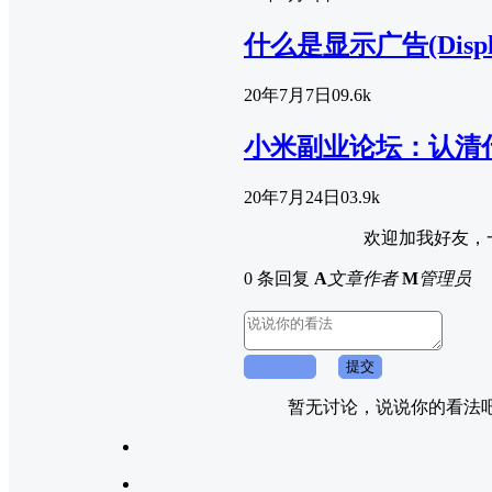
什么是显示广告(Display 
20年7月7日
0
9.6k
小米副业论坛：认清
20年7月24日
0
3.9k
欢迎加我好友，
0 条回复
A
文章作者
M
管理员
取消回复
提交
暂无讨论，说说你的看法