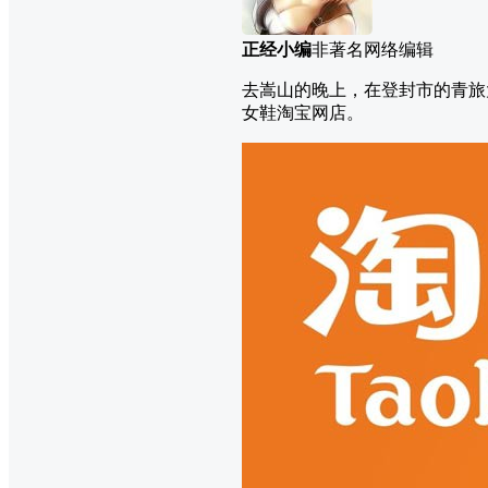
正经小编
非著名网络编辑
去嵩山的晚上，在登封市的青旅
女鞋淘宝网店。