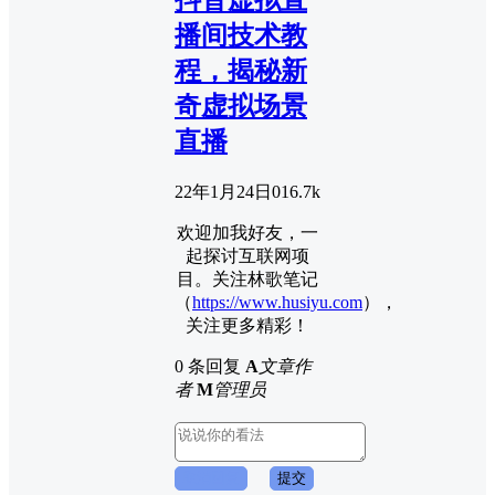
抖音虚拟直
播间技术教
程，揭秘新
奇虚拟场景
直播
22年1月24日
0
16.7k
欢迎加我好友，一
起探讨互联网项
目。关注林歌笔记
（
https://www.husiyu.com
），
关注更多精彩！
0 条回复
A
文章作
者
M
管理员
取消回复
提交