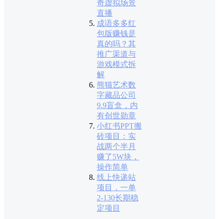
奇虚拟场景
直播
成语多多红
包版赚钱是
真的吗？其
推广渠道与
游戏模式拆
解
熊猫艺术数
字藏品公司
9.9盲盒，内
有创世勋章
小红书PPT搬
砖项目：实
战两个半月
赚了5W块，
操作简单
线上快递站
项目，一单
2-130长期稳
定项目