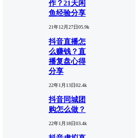
作？21天闲
鱼经验分享
21年12月27日
0
5.9k
抖音直播怎
么赚钱？直
播复盘心得
分享
22年1月13日
0
2.4k
抖音同城团
购怎么做？
22年1月18日
0
3.4k