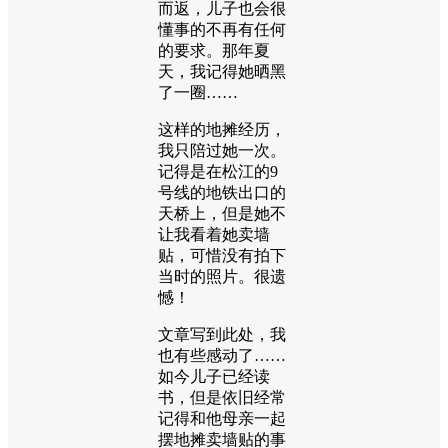
而返，儿子也会很
懂事的不再有任何
的要求。那年夏
天，我记得她晒黑
了一圈……
这样的地摊经历，
我只陪过她一次。
记得是在松江的9
号线的地铁出口的
天桥上，但是她不
让我看着她卖墙
贴，可惜没有拍下
当时的照片。很遗
憾！
文章写到此处，我
也有些感动了……
如今儿子已经读
书，但是依旧经常
记得和他母亲一起
摆地摊卖墙贴的事