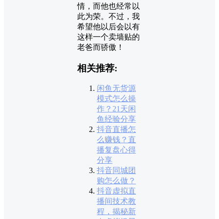
情，而他也经常以
此为荣。不过，我
希望他以后会以有
这样一个卖墙贴的
老爸而骄傲！
相关推荐:
闲鱼无货源
模式怎么操
作？21天闲
鱼经验分享
抖音直播怎
么赚钱？直
播复盘心得
分享
抖音同城团
购怎么做？
抖音虚拟直
播间技术教
程，揭秘新