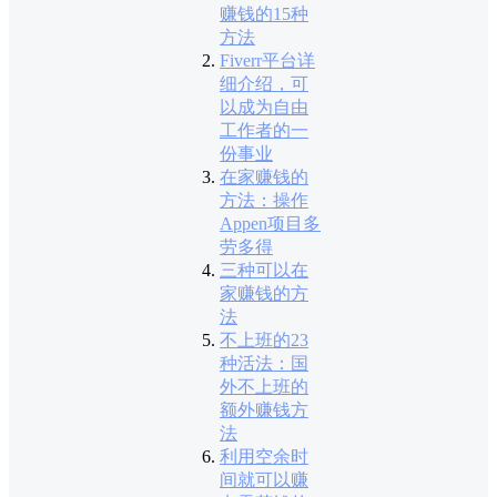
赚钱的15种
方法
Fiverr平台详
细介绍，可
以成为自由
工作者的一
份事业
在家赚钱的
方法：操作
Appen项目多
劳多得
三种可以在
家赚钱的方
法
不上班的23
种活法：国
外不上班的
额外赚钱方
法
利用空余时
间就可以赚