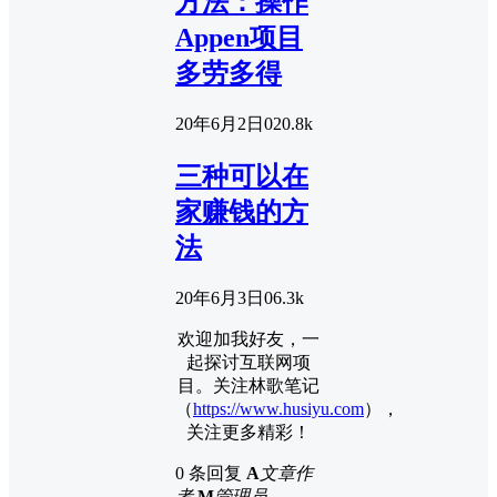
方法：操作
Appen项目
多劳多得
20年6月2日
0
20.8k
三种可以在
家赚钱的方
法
20年6月3日
0
6.3k
欢迎加我好友，一
起探讨互联网项
目。关注林歌笔记
（
https://www.husiyu.com
），
关注更多精彩！
0 条回复
A
文章作
者
M
管理员