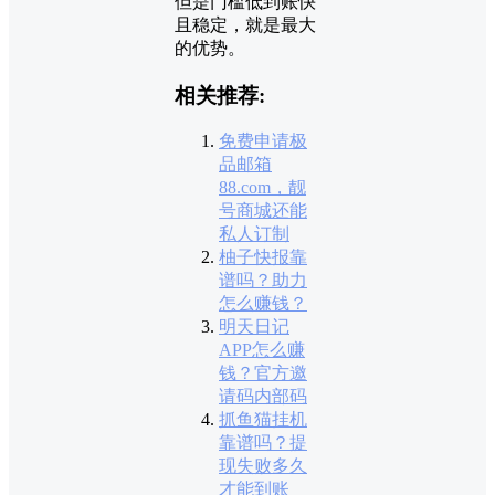
但是门槛低到账快
且稳定，就是最大
的优势。
相关推荐:
免费申请极
品邮箱
88.com，靓
号商城还能
私人订制
柚子快报靠
谱吗？助力
怎么赚钱？
明天日记
APP怎么赚
钱？官方邀
请码内部码
抓鱼猫挂机
靠谱吗？提
现失败多久
才能到账