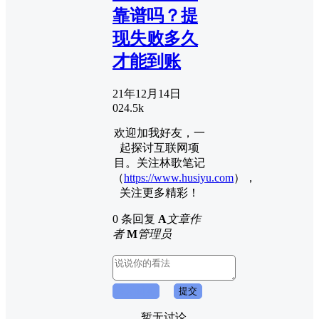
靠谱吗？提
现失败多久
才能到账
21年12月14日
0
24.5k
欢迎加我好友，一
起探讨互联网项
目。关注林歌笔记
（
https://www.husiyu.com
），
关注更多精彩！
0 条回复
A
文章作
者
M
管理员
取消回复
提交
暂无讨论，