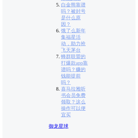
白金熊靠谱
吗？被封号
是什么原
因？
饿了么新年
集福星活
动，助力抢
飞天茅台
蜂群联盟的
打爆款app靠
谱吗？赚的
钱能提前
吗？
喜马拉雅听
书会员免费
领取？这么
操作可以便
宜买
御龙星球