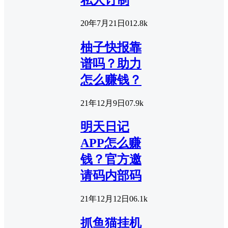
20年7月21日
0
12.8k
柚子快报靠
谱吗？助力
怎么赚钱？
21年12月9日
0
7.9k
明天日记
APP怎么赚
钱？官方邀
请码内部码
21年12月12日
0
6.1k
抓鱼猫挂机