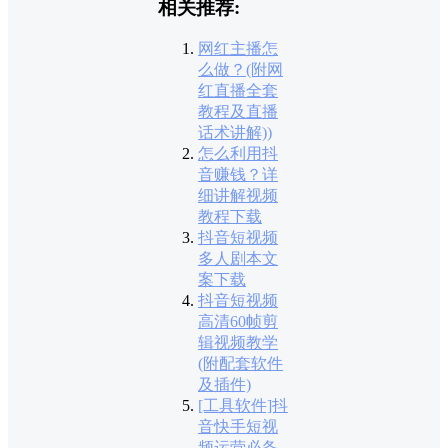
相关推荐:
网红主播怎
么做？(附网
红直播全套
教程及直播
话术讲解))
怎么利用抖
音赚钱？详
细讲解视频
教程下载
抖音短视频
多人剧本文
案下载
抖音短视频
高清60帧剪
辑视频教学
(附配套软件
及插件)
[工具软件]抖
音快手短视
频运营必备