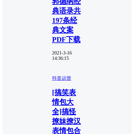
郭德纲经
典语录共
197条经
典文案
PDF下载
2021-3-16
14:36:15
抖音运营
[搞笑表
情包大
全]搞怪
撩妹撩汉
表情包合