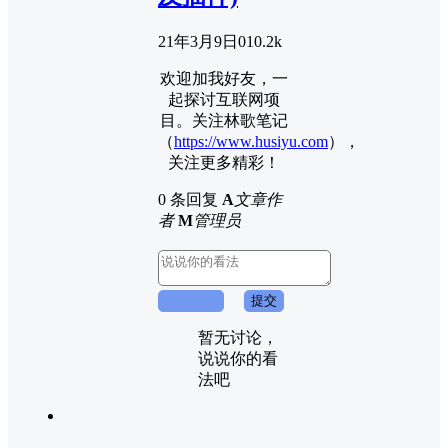
21年3月9日
0
10.2k
欢迎加我好友，一
起探讨互联网项
目。关注林歌笔记
（
https://www.husiyu.com
），
关注更多精彩！
0 条回复
A
文章作
者
M
管理员
取消回复
提交
暂无讨论，
说说你的看
法吧