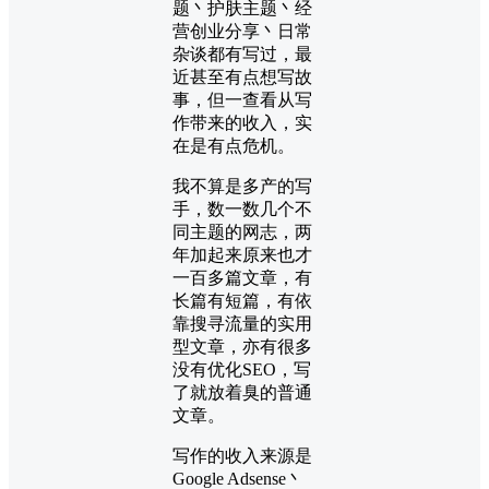
题丶护肤主题丶经
营创业分享丶日常
杂谈都有写过，最
近甚至有点想写故
事，但一查看从写
作带来的收入，实
在是有点危机。
我不算是多产的写
手，数一数几个不
同主题的网志，两
年加起来原来也才
一百多篇文章，有
长篇有短篇，有依
靠搜寻流量的实用
型文章，亦有很多
没有优化SEO，写
了就放着臭的普通
文章。
写作的收入来源是
Google Adsense丶