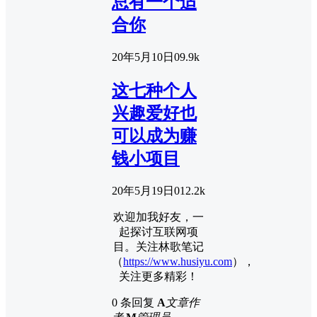
总有一个适
合你
20年5月10日
0
9.9k
这七种个人
兴趣爱好也
可以成为赚
钱小项目
20年5月19日
0
12.2k
欢迎加我好友，一
起探讨互联网项
目。关注林歌笔记
（
https://www.husiyu.com
），
关注更多精彩！
0 条回复
A
文章作