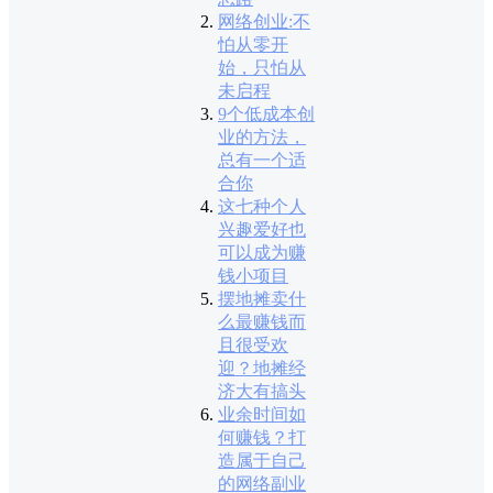
网络创业:不
怕从零开
始，只怕从
未启程
9个低成本创
业的方法，
总有一个适
合你
这七种个人
兴趣爱好也
可以成为赚
钱小项目
摆地摊卖什
么最赚钱而
且很受欢
迎？地摊经
济大有搞头
业余时间如
何赚钱？打
造属于自己
的网络副业