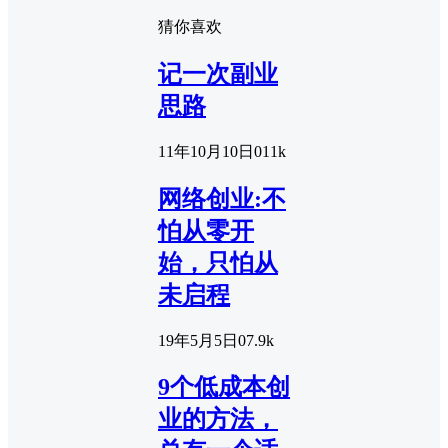
猜你喜欢
记一次副业
思路
11年10月10日
0
11k
网络创业:不
怕从零开
始，只怕从
未启程
19年5月5日
0
7.9k
9个低成本创
业的方法，