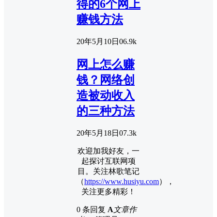
得的6个网上
赚钱方法
20年5月10日
0
6.9k
网上怎么赚
钱？网络创
造被动收入
的三种方法
20年5月18日
0
7.3k
欢迎加我好友，一
起探讨互联网项
目。关注林歌笔记
（
https://www.husiyu.com
），
关注更多精彩！
0 条回复
A
文章作