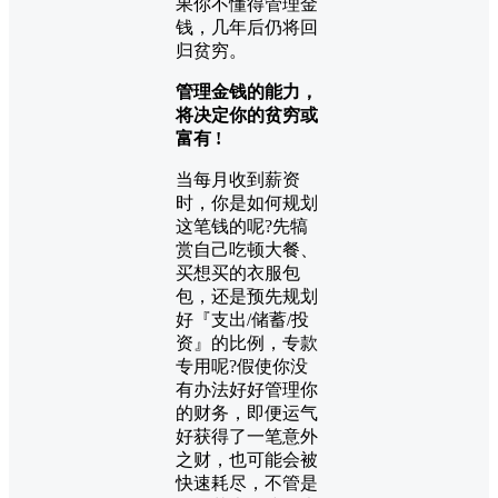
果你不懂得管理金
钱，几年后仍将回
归贫穷。
管理金钱的能力，
将决定你的贫穷或
富有 !
当每月收到薪资
时，你是如何规划
这笔钱的呢?先犒
赏自己吃顿大餐、
买想买的衣服包
包，还是预先规划
好『支出/储蓄/投
资』的比例，专款
专用呢?假使你没
有办法好好管理你
的财务，即便运气
好获得了一笔意外
之财，也可能会被
快速耗尽，不管是