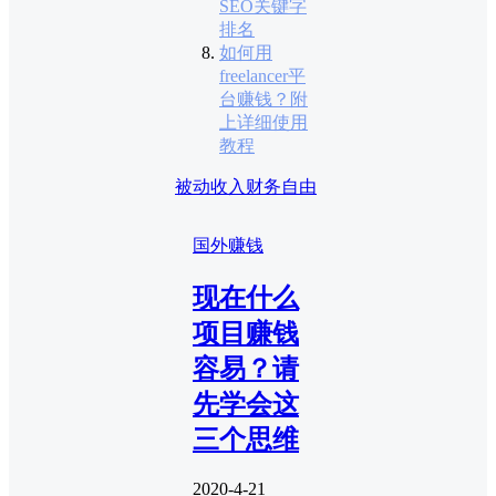
SEO关键字
排名
如何用
freelancer平
台赚钱？附
上详细使用
教程
被动收入
财务自由
国外赚钱
现在什么
项目赚钱
容易？请
先学会这
三个思维
2020-4-21