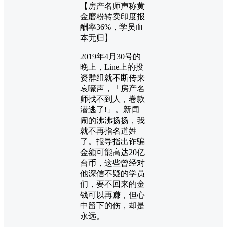
【房产名师声称黄
金磨粉转卖印度报
酬率36%，学员血
本无归】
2019年4月30号的
晚上，Line上的投
资群组就不断传来
哀嚎声，「房产名
师找不到人，卷款
潜逃了!」。新闻
闹的沸沸扬扬，我
就不再指名道姓
了。报导指出诈骗
金额可能高达20亿
台币，这些曾经对
他深信不疑的学员
们，要不回来的金
钱可以再赚，但心
中留下的伤，却是
永远。