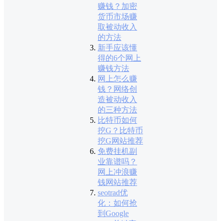
赚钱？加密
货币市场赚
取被动收入
的方法
新手应该懂
得的6个网上
赚钱方法
网上怎么赚
钱？网络创
造被动收入
的三种方法
比特币如何
挖G？比特币
挖G网站推荐
免费挂机副
业靠谱吗？
网上冲浪赚
钱网站推荐
seotrad优
化：如何抢
到Google