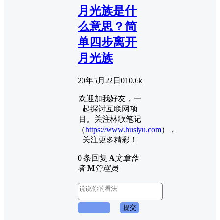
月光族是什
么意思？简
单四步离开
月光族
20年5月22日
0
10.6k
欢迎加我好友，一
起探讨互联网项
目。关注林歌笔记
（
https://www.husiyu.com
），
关注更多精彩！
0 条回复
A
文章作
者
M
管理员
取消回复
提交