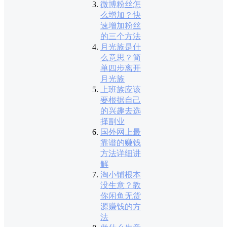
微博粉丝怎
么增加？快
速增加粉丝
的三个方法
月光族是什
么意思？简
单四步离开
月光族
上班族应该
要根据自己
的兴趣去选
择副业
国外网上最
靠谱的赚钱
方法详细讲
解
淘小铺根本
没生意？教
你闲鱼无货
源赚钱的方
法