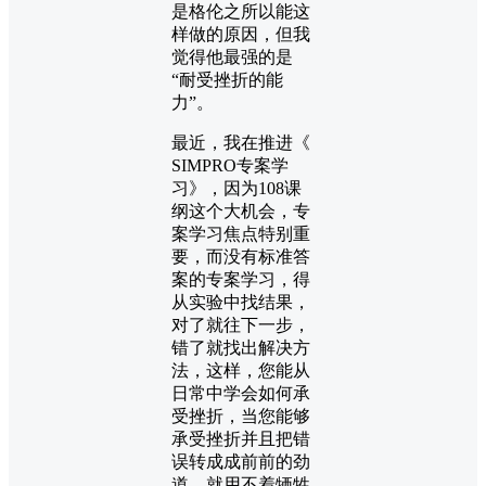
是格伦之所以能这
样做的原因，但我
觉得他最强的是
“耐受挫折的能
力”。
最近，我在推进《
SIMPRO专案学
习》，因为108课
纲这个大机会，专
案学习焦点特别重
要，而没有标准答
案的专案学习，得
从实验中找结果，
对了就往下一步，
错了就找出解决方
法，这样，您能从
日常中学会如何承
受挫折，当您能够
承受挫折并且把错
误转成成前前的劲
道，就用不着牺牲