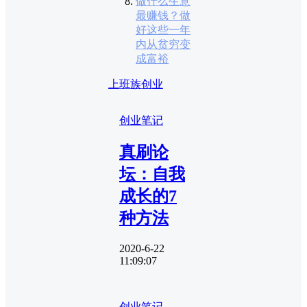
做什么生意
最赚钱？做
好这些一年
内从贫穷变
成富裕
上班族创业
创业笔记
真刷论
坛：自我
成长的7
种方法
2020-6-22
11:09:07
创业笔记