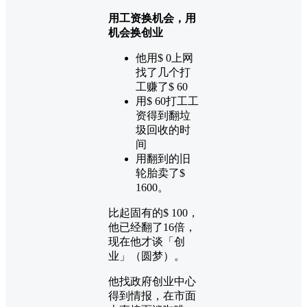
用工资换机会，用
机会换创业
他用$ 0上网
找了几个打
工赚了$ 60
用$ 60打工工
资得到翻垃
圾回收的时
间
用翻到的旧
轮胎卖了$
1600。
比起固有的$ 100，
他已经翻了16倍，
现在他才谈「创
业」（圆梦）。
他找政府创业中心
得到情报，在市面