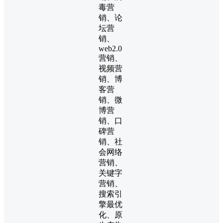
毒营
销、论
坛营
销、
web2.0
营销、
视频营
销、博
客营
销、微
博营
销、口
碑营
销、社
会网络
营销、
关键字
营销、
搜索引
擎最优
化、原