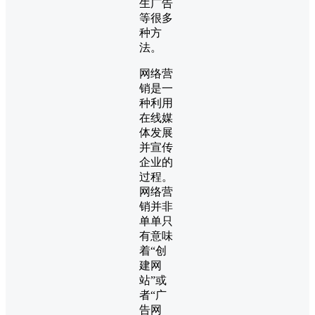
生广告
等很多
种方
法。
网络营
销是一
种利用
在线媒
体发展
并宣传
企业的
过程。
网络营
销并非
单单只
有意味
着“创
建网
站”或
者“广
告网