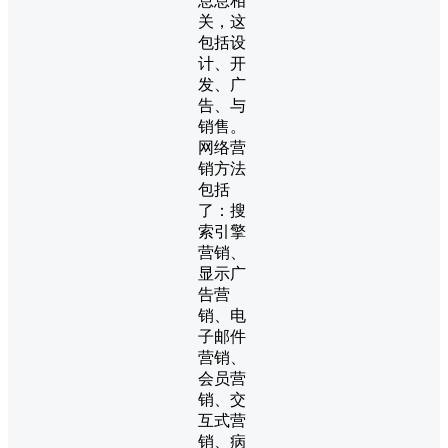
息息相
关，这
包括设
计、开
发、广
告、与
销售。
网络营
销方法
包括
了：搜
索引擎
营销、
显示广
告营
销、电
子邮件
营销、
会员营
销、交
互式营
销、病