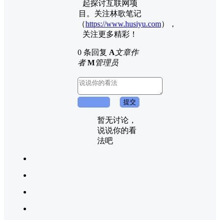
起探讨互联网项
目。关注林歌笔记
（
https://www.husiyu.com
），
关注更多精彩！
0 条回复
A
文章作
者
M
管理员
取消回复
提交
暂无讨论，
说说你的看
法吧