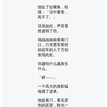
他扯了扯嘴角，轻
嗤：「没中要害，
死不了。」
话虽如此，声音显
然虚弱了些。
我战战兢兢看着门
口，只求墨军那些
劫囚车的人千万别
发现此处。
但越怕什么越发生
什么。
「砰——」
一个高大的身影猛
地撞了进来。
他提着刀，看见受
伤的苏望，眸光一