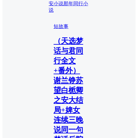
安小说
那年同行小
说
短故事
（天选梦
话与君同
行全文
+番外）
谢兰铮苏
望白栀卿
之安大结
局+婢女
连续三晚
说同一句