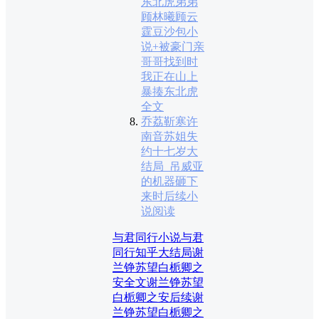
东北虎弟弟
顾林曦顾云
霆豆沙包小
说+被豪门亲
哥哥找到时
我正在山上
暴揍东北虎
全文
乔荔靳寒许
南音苏姐失
约十七岁大
结局_吊威亚
的机器砸下
来时后续小
说阅读
与君同行小说
与君
同行知乎大结局
谢
兰铮苏望白栀卿之
安全文
谢兰铮苏望
白栀卿之安后续
谢
兰铮苏望白栀卿之