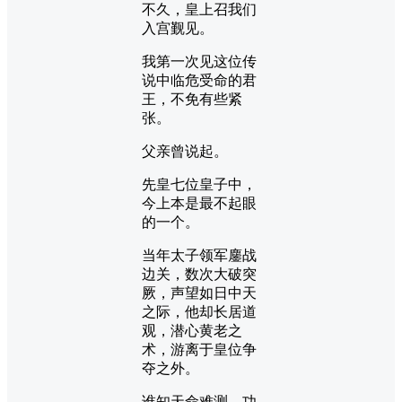
不久，皇上召我们
入宫觐见。
我第一次见这位传
说中临危受命的君
王，不免有些紧
张。
父亲曾说起。
先皇七位皇子中，
今上本是最不起眼
的一个。
当年太子领军鏖战
边关，数次大破突
厥，声望如日中天
之际，他却长居道
观，潜心黄老之
术，游离于皇位争
夺之外。
谁知天命难测，功