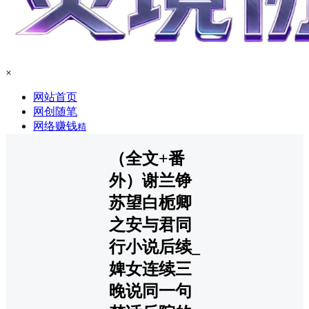
×
网站首页
网创随笔
网络赚钱
精
（全文+番
外）谢兰铮
苏望白栀卿
之安与君同
行小说后续_
婢女连续三
晚说同一句