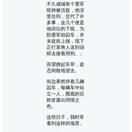
不久咸城有个墨军
统帅被活捉，他没
受住刑，交代了许
多事，这几个便是
他供出的下线，为
防墨军劫囚车，并
未提前上报，现下
正打算将人送到诏
狱去接着用刑。」
苏望撩起车帘，姿
态闲散地望去。
街边果然停着几辆
囚车，每辆车中站
立一人，围观的百
姓皆露出同情之
色。
这些日子，我时常
看到这样的场景。