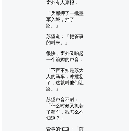
窗外有人禀报：
「兵部押了一批墨
军入城，挡了
路。」
苏望道：「把管事
的叫来。」
很快，窗外又响起
一个谄媚的声音：
「下官不知是苏大
人的马车，冲撞您
了，这就叫他们让
路。」
苏望声音不耐：
「什么时候又抓获
了墨军，我怎么不
知道？」
管事的忙道：「前