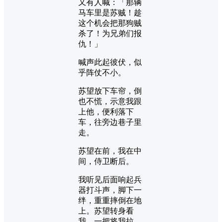
又有人喊：「那辆
马车里是苏贼！趁
这个机会把那狗贼
杀了！为兄弟们报
仇！」
喊声此起彼伏，似
乎阵仗不小。
苏望放下车帘，倒
也不慌，示意我跟
上他，便利落下
车，往旁边巷子里
走。
苏望在前，我在中
间，侍卫断后。
我听见后面响起兵
器打斗声，脚下一
绊，重重摔倒在地
上。苏望转身看
我，一把将我拉