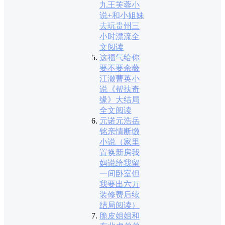
九王芙蓉小
说+和小姐妹
去玩贵州三
小时漂流全
文阅读
这福气给你
要不要余薇
江澈曹英小
说《帮扶奇
缘》大结局
全文阅读
元诺元浩岳
铭亲情断缴
小说（家里
置换新房我
妈说给我留
一间卧室但
我要出六万
装修费后续
结局阅读）
脆皮姐姐和