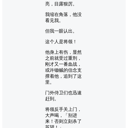
亮，目露狠厉。
我缩在角落，他没
看见我。
但我一眼认出。
这个人是将领！
他身上有伤，显然
之前就受过重刑，
刚才又一番血战，
或许锄贼的信念支
撑着他，追到了这
里。
门外侍卫们也迅速
赶到。
将领反手关上门，
大声喝，「别进
来！否则立刻杀了
苏望！」