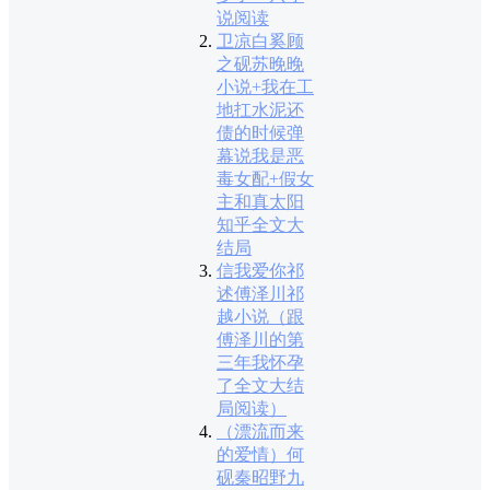
说阅读
卫凉白奚顾
之砚苏晚晚
小说+我在工
地扛水泥还
债的时候弹
幕说我是恶
毒女配+假女
主和真太阳
知乎全文大
结局
信我爱你祁
述傅泽川祁
越小说（跟
傅泽川的第
三年我怀孕
了全文大结
局阅读）
（漂流而来
的爱情）何
砚秦昭野九