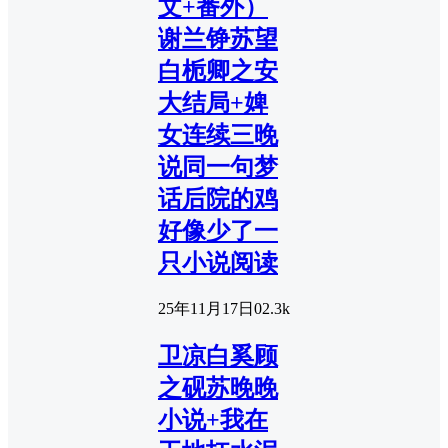
文+番外）
谢兰铮苏望
白栀卿之安
大结局+婢
女连续三晚
说同一句梦
话后院的鸡
好像少了一
只小说阅读
25年11月17日
0
2.3k
卫凉白奚顾
之砚苏晚晚
小说+我在