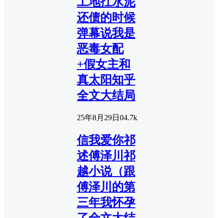
工地扛水泥
还债的时候
弹幕说我是
恶毒女配
+假女主和
真太阳知乎
全文大结局
25年8月29日
0
4.7k
信我爱你祁
述傅泽川祁
越小说（跟
傅泽川的第
三年我怀孕