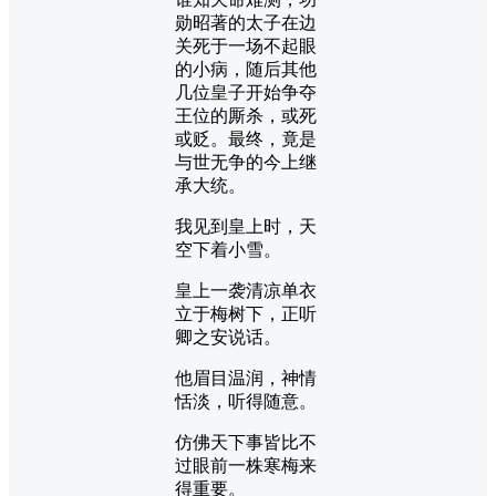
勋昭著的太子在边
关死于一场不起眼
的小病，随后其他
几位皇子开始争夺
王位的厮杀，或死
或贬。最终，竟是
与世无争的今上继
承大统。
我见到皇上时，天
空下着小雪。
皇上一袭清凉单衣
立于梅树下，正听
卿之安说话。
他眉目温润，神情
恬淡，听得随意。
仿佛天下事皆比不
过眼前一株寒梅来
得重要。