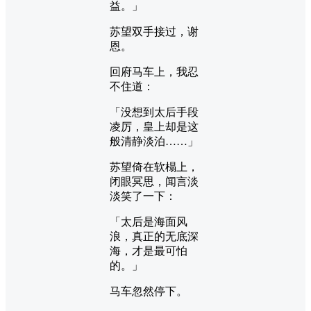
益。」
苏望双手接过，谢
恩。
回府马车上，我忍
不住道：
「没想到太后手段
凌厉，皇上却是这
般清静淡泊……」
苏望倚在软榻上，
闭眼冥思，闻言淡
淡笑了一下：
「太后是海面风
浪，真正的无底深
海，才是最可怕
的。」
马车忽然停下。