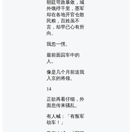
朝廷苛政暴敛，城
外饿殍千里，墨军
却在各地开官仓散
民粮，百姓虽不
言，却早已心有所
向。
我忽一愣。
最前面囚车中的
人。
像是几个月前送我
入京的将领。
14
正欲再看仔细，外
面忽传来骚乱。
有人喊：「有叛军
劫车！」