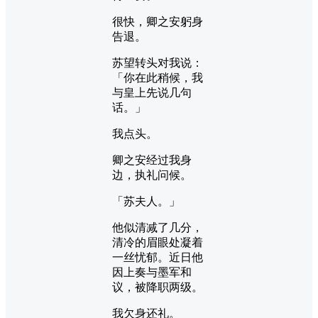
很快，卿之安躬身
告退。
苏望转头对我说：
「你在此稍候，我
与皇上先说几句
话。」
我点头。
卿之安经过我身
边，执礼问候。
「苏夫人。」
他似清减了几分，
清冷的眉眼处凝着
一丝忧郁。近日他
因上奏与墨军和
议，被降职两级。
我欠身还礼。