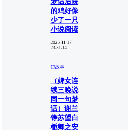
梦话后院
的鸡好像
少了一只
小说阅读
2025-11-17
23:31:14
短故事
（婢女连
续三晚说
同一句梦
话）谢兰
铮苏望白
栀卿之安