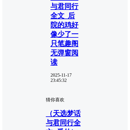
与君同行
全文_后
院的鸡好
像少了一
只笔趣阁
无弹窗阅
读
2025-11-17
23:45:32
猜你喜欢
（天选梦话
与君同行全