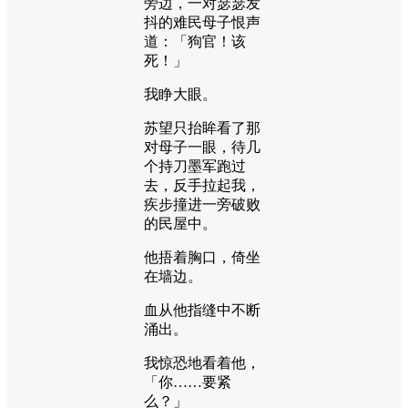
旁边，一对瑟瑟发
抖的难民母子恨声
道：「狗官！该
死！」
我睁大眼。
苏望只抬眸看了那
对母子一眼，待几
个持刀墨军跑过
去，反手拉起我，
疾步撞进一旁破败
的民屋中。
他捂着胸口，倚坐
在墙边。
血从他指缝中不断
涌出。
我惊恐地看着他，
「你……要紧
么？」