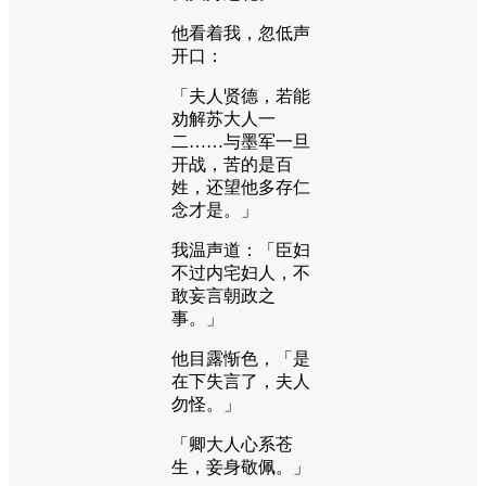
他看着我，忽低声
开口：
「夫人贤德，若能
劝解苏大人一
二……与墨军一旦
开战，苦的是百
姓，还望他多存仁
念才是。」
我温声道：「臣妇
不过内宅妇人，不
敢妄言朝政之
事。」
他目露惭色，「是
在下失言了，夫人
勿怪。」
「卿大人心系苍
生，妾身敬佩。」