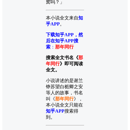
窝吗？」
本小说全文来自
知
乎APP
。
下载知乎APP，然
后在知乎APP搜
索
：
那年同行
搜索全文书名《
那
年同行
》即可阅读
全文。
小说讲述的是谢兰
铮苏望白栀卿之安
等人的故事，书名
叫《
那年同行
》，
本小说全文只能在
知乎APP
搜索得
到。