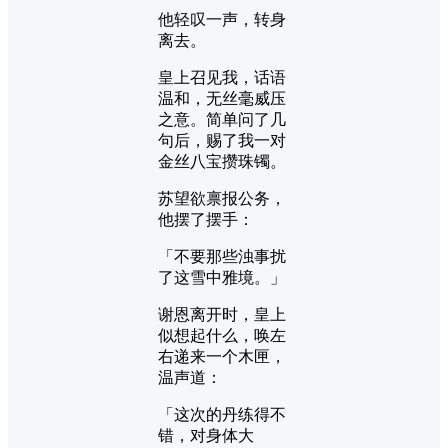
他轻叹一声，转身
离去。
皇上召见我，话语
温和，无丝毫威压
之意。简单问了几
句后，赐了我一对
金丝八宝攒珠镯。
苏望欲禀报公务，
他摆了摆手：
「不要那些浊事扰
了这雪中雅境。」
谢恩离开时，皇上
似想起什么，唤左
右递来一个木匣，
温声道：
「这次的丹练得不
错，对身体大