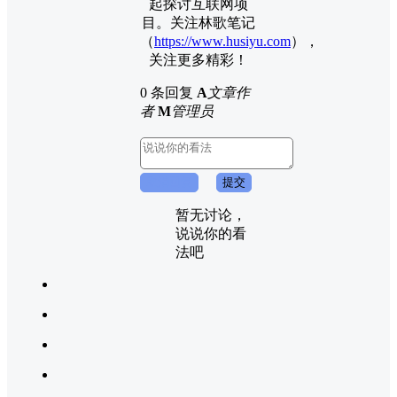
起探讨互联网项
目。关注林歌笔记
（
https://www.husiyu.com
），
关注更多精彩！
0 条回复
A
文章作
者
M
管理员
取消回复
提交
暂无讨论，
说说你的看
法吧