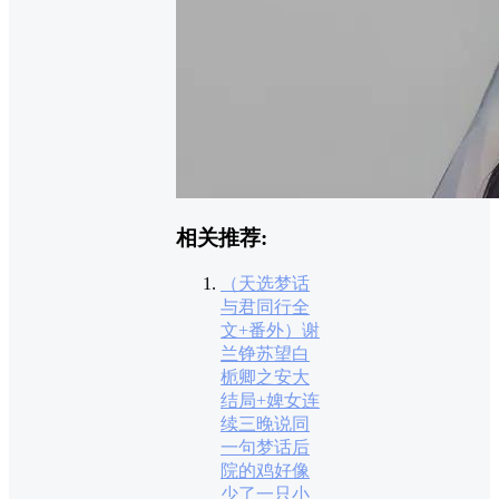
相关推荐:
（天选梦话
与君同行全
文+番外）谢
兰铮苏望白
栀卿之安大
结局+婢女连
续三晚说同
一句梦话后
院的鸡好像
少了一只小