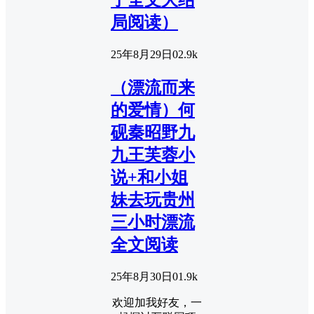
了全文大结
局阅读）
25年8月29日
0
2.9k
（漂流而来
的爱情）何
砚秦昭野九
九王芙蓉小
说+和小姐
妹去玩贵州
三小时漂流
全文阅读
25年8月30日
0
1.9k
欢迎加我好友，一