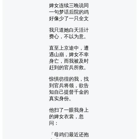
婢女连续三晚说同
一句梦话后院的鸡
好像少了一只全文
我只道她白天活计
费心，不以为意。
直至上京途中，遭
遇山崩，婢女不幸
身亡，而我被及时
赶到的官兵所救。
惊惧彷徨的我，找
到官兵将领，欲告
知自己提督千金的
真实身份。
他扫了一眼我身上
的婢女衣裳，忽
问：
「母鸡们最近还抱