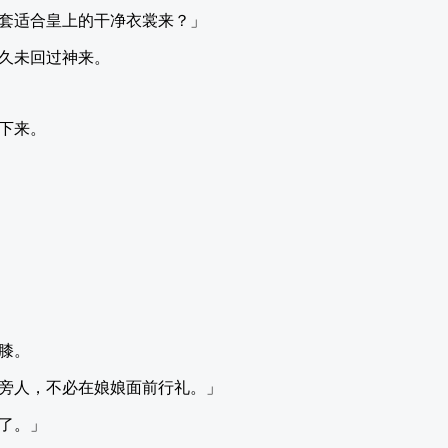
套适合皇上的干净衣裳来？」
久未回过神来。
下来。
膝。
旁人，不必在娘娘面前行礼。」
了。」