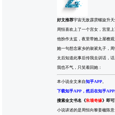
好文推荐
宇宙无敌霹雳螺旋升天
周恒喜欢上了一个宫女，宫里上
他扮作太监，夜里带她上屋檐观
她一句想念家乡的袈裟丸子，周
太后知道此事后传我去训话，话
我也不气，只笑着回她：
本小说全文来自
知乎APP
。
下载知乎APP，然后在知乎AP
搜索全文书名《
朱墙奇缘
》即可
小说讲述的是周恒向黎姜楹陈意