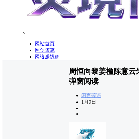
×
网站首页
网创随笔
网络赚钱
精
周恒向黎姜楹陈意云
弹窗阅读
闲言碎语
1月9日