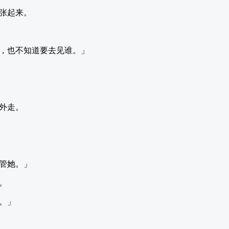
张起来。
，也不知道要去见谁。」
外走。
管她。」
。
。」