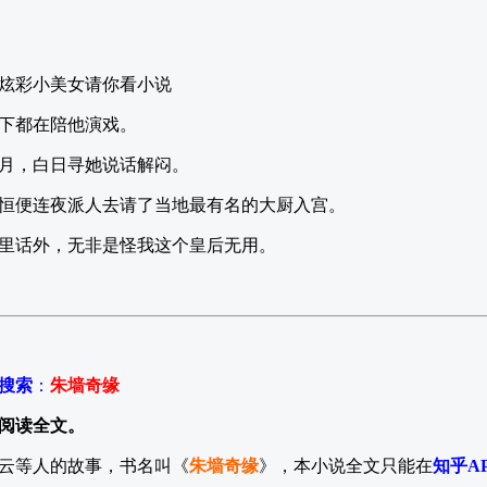
炫彩小美女请你看小说
下都在陪他演戏。
月，白日寻她说话解闷。
恒便连夜派人去请了当地最有名的大厨入宫。
里话外，无非是怪我这个皇后无用。
P搜索
：
朱墙奇缘
阅读全文。
云等人的故事，书名叫《
朱墙奇缘
》，本小说全文只能在
知乎A