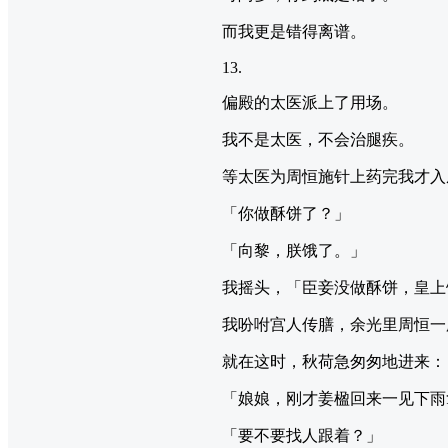
而我更是错得离谱。
13.
偏殿的太医派上了用场。
我不是太医，不会治腿疾。
等太医为周恒施针上药完我才入
「你做酥饼了？」
「向黎，朕饿了。」
我摇头，「臣妾没做酥饼，皇上
我吩咐宫人传膳，余光里周恒一
就在这时，秋荷急匆匆地进来：
「娘娘，刚才姜楹回来一见下雨
「要不要找人跟着？」