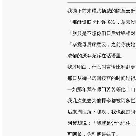
我抛下前来耀武扬威的陈意云赶
「那酥饼朕吃过许多次，意云没
「朕只是不想你们日后针锋相对
「毕竟母后疼意云，之前你伤她
浓郁的厌弃充斥在话语里。
我才明白，什么叫言语比利剑更
那日从御书房回寝宫的时间过得
一如那年我在师门苦苦等他上山
我几次想去为他撑伞都被阿爹拦
后来周恒落下腿疾，我也怨过阿
阿爹却说：「我就是让他记住，
可阿爹，你到底是错了。