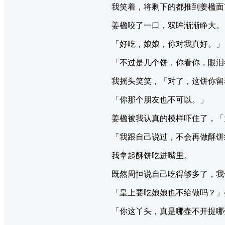
我笑着，将剩下的都推到姜楹面
姜楹咬了一口，双眸渐渐睁大。
「好吃，娘娘，你对我真好。」
「不过是几个饼，你看你，眼泪
我摇头笑笑，「对了，这饼你留
「你那个朋友也不可以。」
姜楹被我认真的模样吓住了，「
「我跟自己说过，不会再做酥饼
我拿起酥饼吃进嘴里。
既然周恒说自己吃得够多了，我
「皇上要吃娘娘也不给做吗？」
「你这丫头，真是哪壶不开提哪