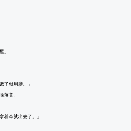
屋。
饿了就用膳。」
脸落寞。
拿着伞就出去了。」