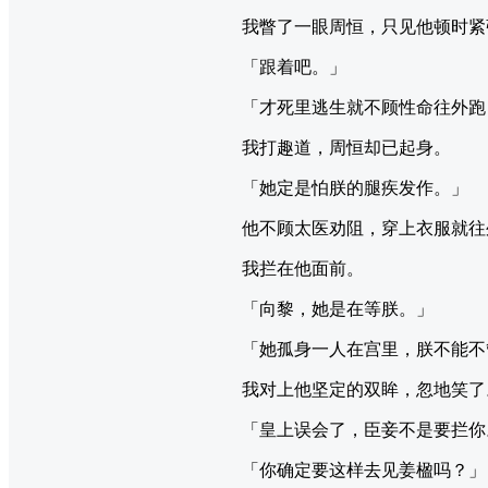
我瞥了一眼周恒，只见他顿时紧
「跟着吧。」
「才死里逃生就不顾性命往外跑
我打趣道，周恒却已起身。
「她定是怕朕的腿疾发作。」
他不顾太医劝阻，穿上衣服就往
我拦在他面前。
「向黎，她是在等朕。」
「她孤身一人在宫里，朕不能不
我对上他坚定的双眸，忽地笑了
「皇上误会了，臣妾不是要拦你
「你确定要这样去见姜楹吗？」