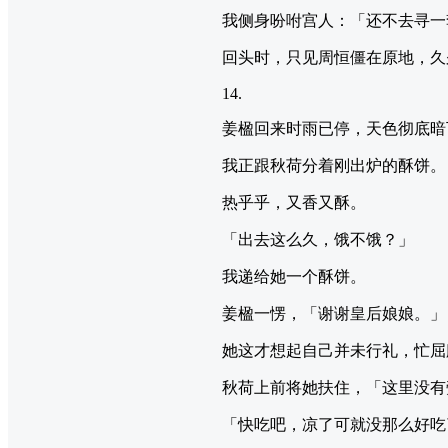
我侧身吩咐宫人：「还不去寻一
回头时，只见周恒僵在原地，久
14.
姜楹回来时雨已停，天色彻底暗
我正跟秋荷分着刚出炉的酥饼。
热乎乎，又香又酥。
「出去这么久，饿不饿？」
我递给她一个酥饼。
姜楹一愣，「谢谢皇后娘娘。」
她这才想起自己并未行礼，忙屈
秋荷上前将她扶住，「这里没有
「快吃吧，凉了可就没那么好吃