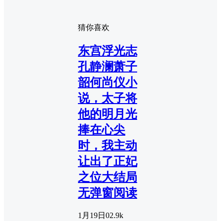
猜你喜欢
东宫浮光志
孔静澜萧子
韶何尚仪小
说，太子将
他的明月光
捧在心尖
时，我主动
让出了正妃
之位大结局
无弹窗阅读
1月19日
0
2.9k