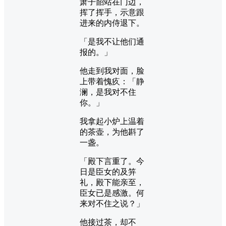
萧子韶站在门边，
挥了挥手，示意跟
进来的内侍退下。
「是我不让他们通
报的。」
他走到我对面，脸
上带着愧疚：「静
澜，是我对不住
你。」
我拿起小炉上温着
的茶壶，为他斟了
一盏。
「殿下言重了。今
日是臣女的及笄
礼，殿下能亲至，
臣女已是感激。何
来对不住之说？」
他接过茶，却不