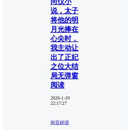
尚仪小
说，太子
将他的明
月光捧在
心尖时，
我主动让
出了正妃
之位大结
局无弹窗
阅读
2026-1-19
22:17:27
闲言碎语