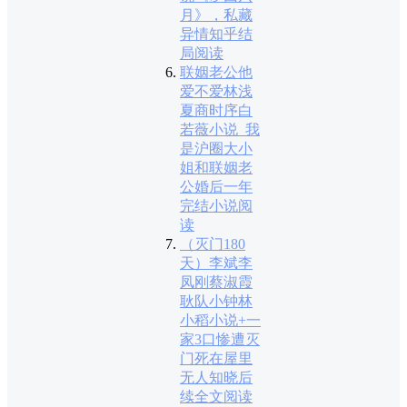
月》，私藏
异情知乎结
局阅读
联姻老公他
爱不爱林浅
夏商时序白
若薇小说_我
是沪圈大小
姐和联姻老
公婚后一年
完结小说阅
读
（灭门180
天）李斌李
凤刚蔡淑霞
耿队小钟林
小稻小说+一
家3口惨遭灭
门死在屋里
无人知晓后
续全文阅读