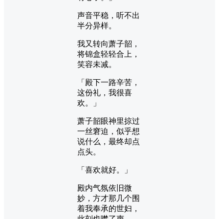
声音平稳，听不出
半分异样。
我又转向萧子韶，
将锦盒轻轻合上，
笑容未减。
「殿下一路辛苦，
这份礼，我很喜
欢。」
萧子韶眼神里掠过
一丝窘迫，似乎想
说什么，最终却点
点头。
「喜欢就好。」
殿内气氛依旧微
妙，方才那几个围
着我奉承的世妇，
此刻也噤了声。