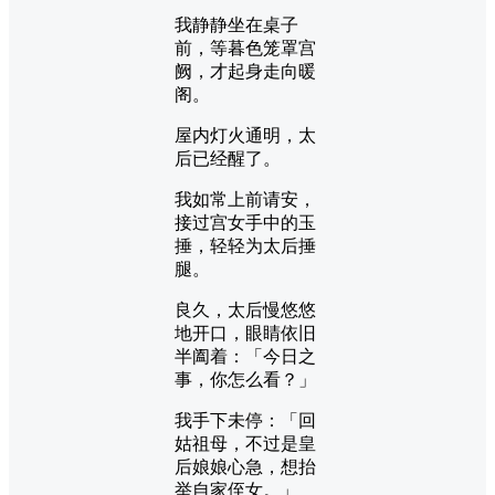
我静静坐在桌子
前，等暮色笼罩宫
阙，才起身走向暖
阁。
屋内灯火通明，太
后已经醒了。
我如常上前请安，
接过宫女手中的玉
捶，轻轻为太后捶
腿。
良久，太后慢悠悠
地开口，眼睛依旧
半阖着：「今日之
事，你怎么看？」
我手下未停：「回
姑祖母，不过是皇
后娘娘心急，想抬
举自家侄女。」