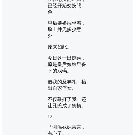
已经开始交换眼
色。
皇后娘娘端坐着，
脸上并无多少意
外。
原来如此。
今日这一出惊喜，
原是皇后娘娘早备
下的戏码。
借我的及笄礼，抬
出自家侄女。
不仅敲打了我，还
让孔氏成了笑柄。
12
「谢温妹妹吉言，
有心了。」