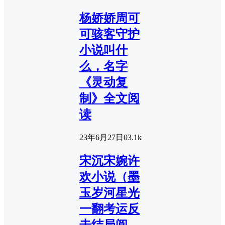
杨娇娇周可
可骇客守护
小说叫什
么，名字
《灵动复
制》全文阅
读
23年6月27日
0
3.1k
宋沉宋婉许
欢小说（墨
玉岁河星光
一翻考运反