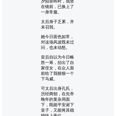
夕阳余晖时，我坐
在镜前，已换上了
一身常服。
太后身子乏累，并
未召我。
她今日面色如常，
对这场风波既未过
问，也未动怒。
皇后自以为今日略
胜一筹，抬出了自
家侄女，在众人面
前给了我狠狠一个
下马威。
可太后出身孔氏，
历经两朝，在先帝
晚年的复杂局面
下，既能平安诞下
皇子，又能将其稳
稳扶上帝位。