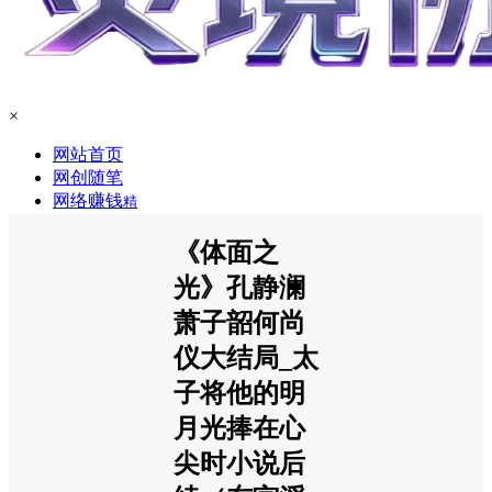
×
网站首页
网创随笔
网络赚钱
精
《体面之
光》孔静澜
萧子韶何尚
仪大结局_太
子将他的明
月光捧在心
尖时小说后