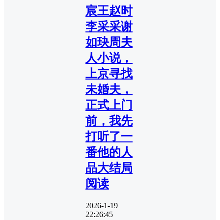
宸王赵时
李采采谢
如玦周夫
人小说，
上京寻找
未婚夫，
正式上门
前，我先
打听了一
番他的人
品大结局
阅读
2026-1-19
22:26:45