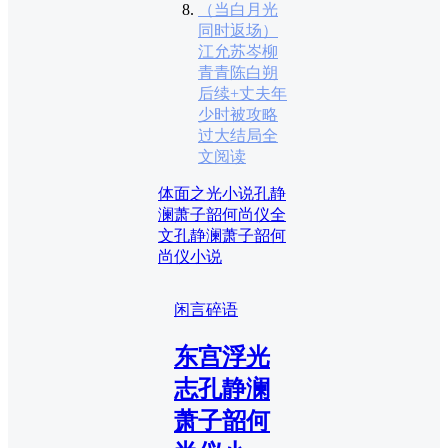
（当白月光
同时返场）
江允苏岑柳
青青陈白朔
后续+丈夫年
少时被攻略
过大结局全
文阅读
体面之光小说
孔静
澜萧子韶何尚仪全
文
孔静澜萧子韶何
尚仪小说
闲言碎语
东宫浮光
志孔静澜
萧子韶何