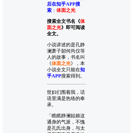
后在知乎APP搜
索
：
体面之光
搜索全文书名《
体
面之光
》即可阅读
全文。
小说讲述的是孔静
澜萧子韶何尚仪等
人的故事，书名叫
《
体面之光
》，本
小说全文只能在
知
乎APP
搜索得到。
世妇们围着我，话
语里满是热络的奉
承。
「瞧瞧静澜姑娘这
通身的气派，不愧
是孔氏出身，与太