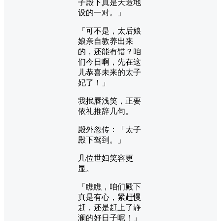
子殿下真是天造地
设的一对。」
「可不是，太后娘
娘亲自教养出来
的，还能有错？咱
们今日啊，先在这
儿恭喜未来的太子
妃了！」
我抿唇浅笑，正要
依礼推辞几句。
殿外忽传：「太子
殿下驾到。」
几位世妇笑容更
显。
「瞧瞧，咱们殿下
真是有心，紧赶慢
赶，还是赶上了静
澜的好日子呢！」