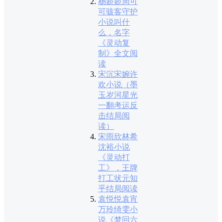
杨娇娇周可
可骇客守护
小说叫什
么，名字
《灵动复
制》全文阅
读
宋沉宋婉许
欢小说（墨
玉岁河星光
一翻考运反
击结局阅
读）
宋雨欣林希
沈裕小说
《灵动打
工》，王牌
打工状元知
乎结局阅读
袁悦悦袁宵
万玲绮雯小
说《梦回六