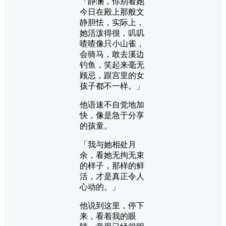
「静澜，你别看她
今日在殿上那般文
静胆怯，实际上，
她活泼得很，叽叽
喳喳像只小山雀，
会骑马，敢去溪边
钓鱼，笑起来毫无
顾忌，跟宫里的女
孩子都不一样。」
他语速不自觉地加
快，像是急于分享
的孩童。
「我与她相处月
余，看她无拘无束
的样子，那样的鲜
活，才是真正令人
心动的。」
他说到这里，停下
来，看着我的眼