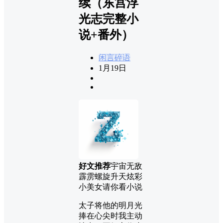
续（东宫浮
光志完整小
说+番外）
闲言碎语
1月19日
好文推荐
宇宙无敌
霹雳螺旋升天炫彩
小美女请你看小说
太子将他的明月光
捧在心尖时我主动