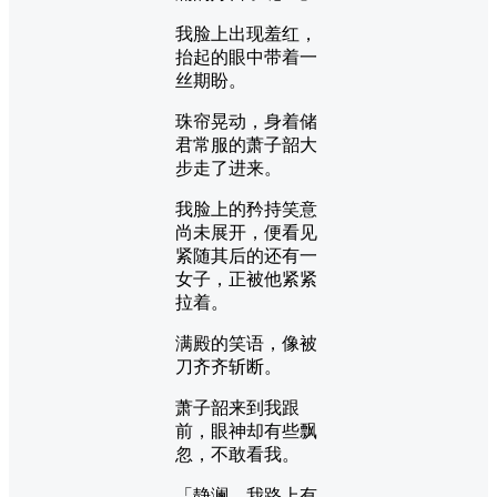
我脸上出现羞红，
抬起的眼中带着一
丝期盼。
珠帘晃动，身着储
君常服的萧子韶大
步走了进来。
我脸上的矜持笑意
尚未展开，便看见
紧随其后的还有一
女子，正被他紧紧
拉着。
满殿的笑语，像被
刀齐齐斩断。
萧子韶来到我跟
前，眼神却有些飘
忽，不敢看我。
「静澜，我路上有