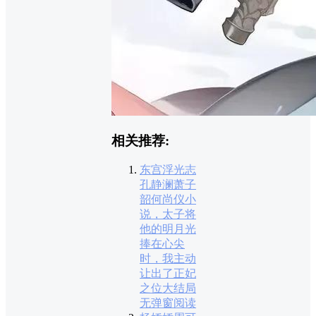
相关推荐:
东宫浮光志
孔静澜萧子
韶何尚仪小
说，太子将
他的明月光
捧在心尖
时，我主动
让出了正妃
之位大结局
无弹窗阅读