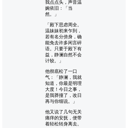
我点点头，声音温
婉依旧：「当
然。」
「殿下思虑周全。
温妹妹初来乍到，
若有名分傍身，确
能免去许多闲言碎
语。只要于殿下有
益，静澜自然不会
计较。」
他彻底松了一口
气：「静澜，我就
知道，你最是明理
大度！今日之事，
是我莽撞了，改日
再与你细说。」
他又说了几句无关
痛痒的安抚，便带
着轻松转身离去。