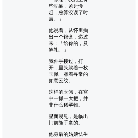
些耽搁，紧赶慢
赶，总算没误了时
辰。」
他说着，从怀里掏
出一个锦盒，递过
来：「给你的，及
笄礼。」
我伸手接过，打
开，里头躺着一枚
玉佩，雕着寻常的
如意云纹。
这样的玉佩，在宫
中一抓一大把，并
非什么稀罕物。
显而易见，是临出
门前随手拿的。
他身后的姑娘怯生