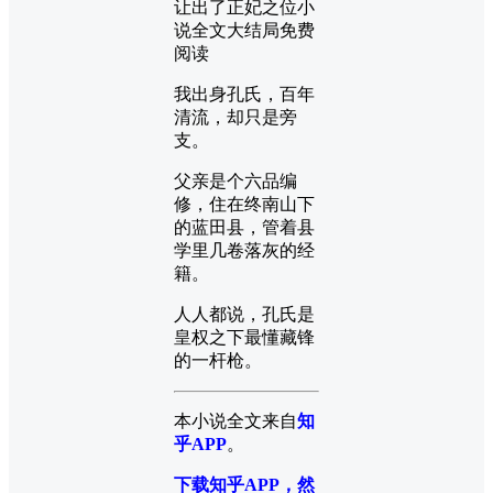
让出了正妃之位小
说全文大结局免费
阅读
我出身孔氏，百年
清流，却只是旁
支。
父亲是个六品编
修，住在终南山下
的蓝田县，管着县
学里几卷落灰的经
籍。
人人都说，孔氏是
皇权之下最懂藏锋
的一杆枪。
本小说全文来自
知
乎APP
。
下载知乎APP，然