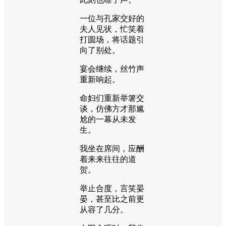
一位与孔家交好的
夫人见状，忙笑着
打圆场，将话题引
向了别处。
宴会继续，丝竹声
重新响起。
命妇们重新举箸交
谈，仿佛方才那尴
尬的一幕从未发
生。
我坐在席间，应酬
着来来往往的道
贺。
举止合度，言笑晏
晏，甚至比之前更
从容了几分。