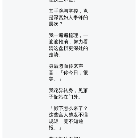
其手腕与掌控，岂
是深宫妇人争锋的
层次？
我一遍遍梳理，一
遍遍推演，努力看
清这盘棋更深处的
走势。
身后忽而传来声
音：「你今日，很
美。」
我诧异转身，见萧
子韶站在门外。
「殿下怎么来了？
这些宫人越发不懂
规矩，竟不知通
报。」