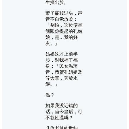
生探出脸。
萧子韶转过头，声
音不自觉放柔：
「别怕，这位便是
我跟你提起的孔姑
娘，是…我的好
友。」
姑娘这才上前半
步，对我福了福
身：「民女温琦
音，恭贺孔姐姐及
笄大喜，芳龄永
继。」
温？
如果我没记错的
话，当今皇后，可
不就姓温吗？
几位老辣的世妇，