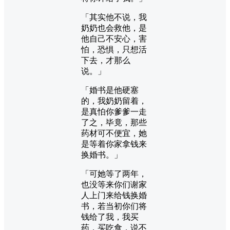
「其实他不说，我
奶奶也会救他，是
他自己不安心，害
怕，恐惧，只想活
下去，才那么
说。」
「婚书是他硬塞
的，我奶奶留着，
是真怕你爹爹一走
了之，毕竟，那些
药材可不便宜，她
是等着你家拿钱来
换婚书。」
「可她等了两年，
也没等来你们谢家
人上门来给钱换婚
书，若当初你们将
钱给了我，我买
药，买吃食，说不