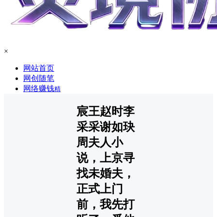
×
网站首页
网创随笔
网络赚钱
精
宸王赵时李
采采谢如玦
周夫人小
说，上京寻
找未婚夫，
正式上门
前，我先打