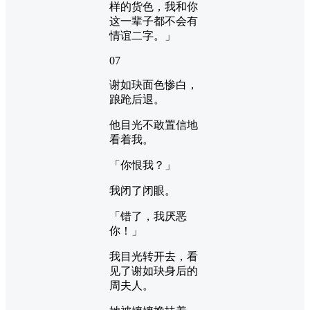
样的货色，我和你
这一辈子都不会有
情谊二字。」
07
谢如玦面色惨白，
踉跄后退。
他目光不敢置信地
看着我。
「你恨我？」
我闭了闭眼。
「错了，我厌恶
你！」
我目光转开去，看
见了谢如玦身后的
周夫人。