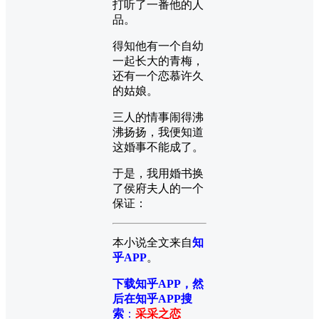
打听了一番他的人
品。
得知他有一个自幼
一起长大的青梅，
还有一个恋慕许久
的姑娘。
三人的情事闹得沸
沸扬扬，我便知道
这婚事不能成了。
于是，我用婚书换
了侯府夫人的一个
保证：
本小说全文来自
知
乎APP
。
下载知乎APP，然
后在知乎APP搜
索
：
采采之恋