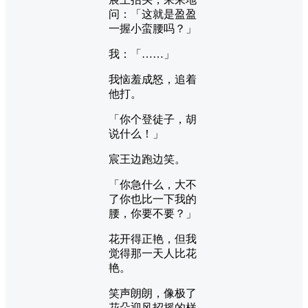
问：「这就是盈盈
一握小蛮腰吗？」
我：「……」
我恼羞成怒，追着
他打。
「你个登徒子，胡
说什么！」
宸王边跑边笑。
「你急什么，大不
了你也比一下我的
腰，你要不要？」
花开得正艳，但我
觉得那一天人比花
艳。
笑声朗朗，像极了
花朵迎风招摇的样