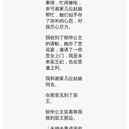
事情，忙得够呛，
幸亏谢家几位姑娘
帮忙，她们似乎存
了弥补的心思，对
我尽心尽力。
我收到了朝华公主
的请帖，她办了赏
花宴，邀请了一些
贵女上门，我是未
来宸王妃，也在受
邀之列。
我和谢家几位姑娘
同去。
在那里见到了宸
王。
朝华公主笑着将我
推到宸王那边。
「未婚夫妻成亲前