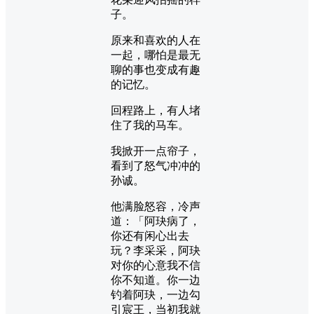
子。
原来和喜欢的人在
一起，哪怕是最无
聊的事也变成有趣
的记忆。
回程路上，有人堵
住了我的马车。
我掀开一点帘子，
看到了怒气冲冲的
孙诚。
他满脸怒容，冷声
道：「阿玦病了，
你还有闲心出去
玩？李采采，阿玦
对你的心意我不信
你不知道。你一边
钓着阿玦，一边勾
引宸王，当初我就