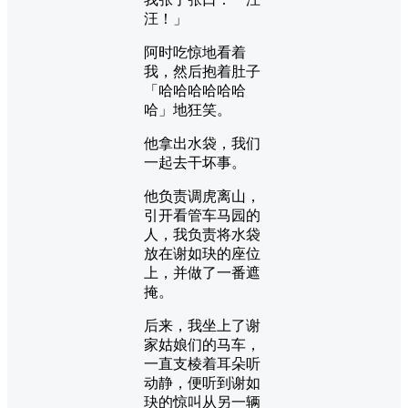
汪！」
阿时吃惊地看着
我，然后抱着肚子
「哈哈哈哈哈哈
哈」地狂笑。
他拿出水袋，我们
一起去干坏事。
他负责调虎离山，
引开看管车马园的
人，我负责将水袋
放在谢如玦的座位
上，并做了一番遮
掩。
后来，我坐上了谢
家姑娘们的马车，
一直支棱着耳朵听
动静，便听到谢如
玦的惊叫从另一辆