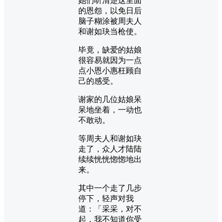
她们听清楚这里面
的恩怨，以免日后
脑子糊涂被周夫人
和谢如玦当枪使。
毕竟，缺爱的姑娘
很容易就因为一点
点小恩小惠枉顾自
己的感受。
谢家的几位姑娘呆
呆地坐着，一动也
不敢动。
等周夫人和谢如玦
走了，众人才陆陆
续续恍恍惚惚地出
来。
其中一个走了几步
停下，轻声对我
道：「采采，对不
起，我不知道你受