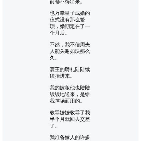
前都不得出来。
也万幸皇子成婚的
仪式没有那么繁
琐，婚期定在了一
个月后。
不然，我不信周夫
人能关谢如玦那么
久。
宸王的聘礼陆陆续
续抬进来。
我的嫁妆他也陆陆
续续地送来，是给
我撑场面用的。
教导嬷嬷教导了我
半个月就回去交差
了。
我准备嫁人的许多