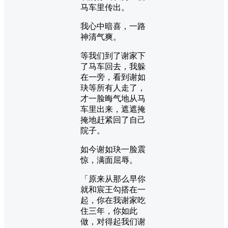
马车里传出。
我心中暗喜，一路
神清气爽。
等我们到了谢家下
了马车回去，我躲
在一旁，看到谢如
玦等所有人走了，
才一脸晦气地从马
车里出来，遮遮掩
掩地赶紧回了自己
院子。
如今谢如玦一脸震
惊，满面屈辱。
「原来从那么早你
就和宸王勾搭在一
起，你在我谢家吃
住三年，你如此
做，对得起我们谢