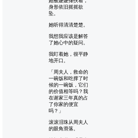
她被嬷嬷搀扶着，
身形依旧摇摇欲
坠。
她听得清清楚楚。
我想我应该是解答
了她心中的疑问。
我盯着她，很平静
地开口。
「周夫人，救命的
一碗饭和吃撑了时
候的一碗饭，它们
的价值相等吗？我
在谢家三年真的占
了你家的便宜
吗？」
滚滚泪珠从周夫人
的眼角滑落。