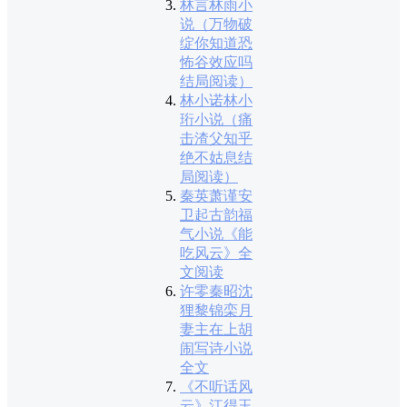
林言林雨小
说（万物破
绽你知道恐
怖谷效应吗
结局阅读）
林小诺林小
珩小说（痛
击渣父知乎
绝不姑息结
局阅读）
秦英萧谨安
卫起古韵福
气小说《能
吃风云》全
文阅读
许零秦昭沈
狸黎锦栾月
妻主在上胡
闹写诗小说
全文
《不听话风
云》江得玉