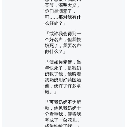
亮节，深明大义，
你们是满意了，
可……那对我有什
么好处？」
「或许我会得到一
个好名声，但我快
饿死了，我要名声
做什么？」
「便如你爹爹，当
年快死了，是我奶
奶救了他，他盼着
我奶奶用好药医治
他，便许了许多承
诺。」
「可我奶奶不为所
动，他见我奶奶十
分看重我，便将我
夸成了一朵花儿，
将你许给了我。」