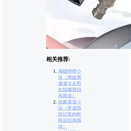
相关推荐:
满级哔哔小
说（周姐周
潇潇沈丛野
在线嘴替结
局阅读）
扭曲荡漾小
说（穿成西
游记里的蛇
精后结局阅
读）