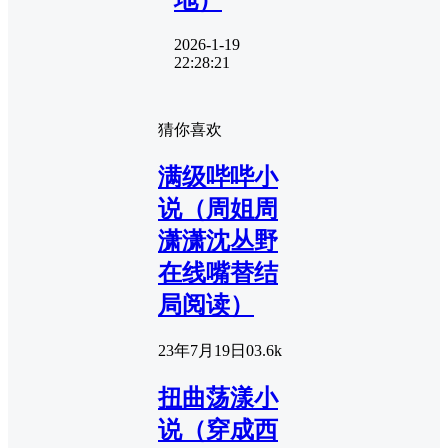
2026-1-19
22:28:21
猜你喜欢
满级哔哔小
说（周姐周
潇潇沈丛野
在线嘴替结
局阅读）
23年7月19日
0
3.6k
扭曲荡漾小
说（穿成西