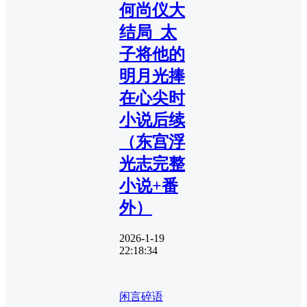
何尚仪大
结局_太
子将他的
明月光捧
在心尖时
小说后续
（东宫浮
光志完整
小说+番
外）
2026-1-19
22:18:34
闲言碎语