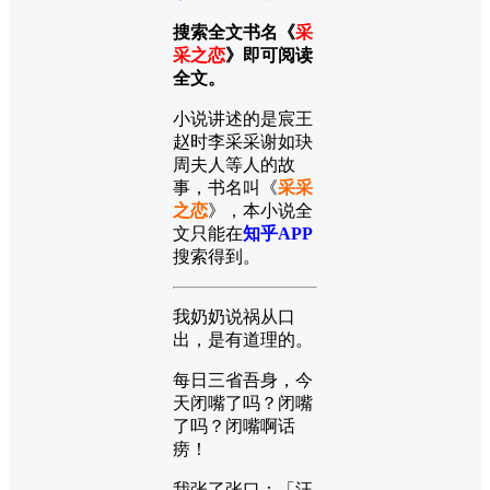
搜索全文书名《
采
采之恋
》即可阅读
全文。
小说讲述的是宸王
赵时李采采谢如玦
周夫人等人的故
事，书名叫《
采采
之恋
》，本小说全
文只能在
知乎APP
搜索得到。
我奶奶说祸从口
出，是有道理的。
每日三省吾身，今
天闭嘴了吗？闭嘴
了吗？闭嘴啊话
痨！
我张了张口：「汪