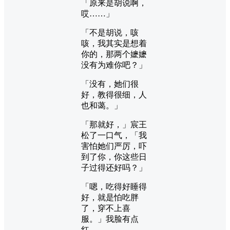
「原来是胡说啊，
哎……」
「不是胡说，咳
咳，我其实是想着
你的，那两个嬷嬷
没有为难你吧？」
「没有，她们很
好，教得很细，人
也和蔼。」
「那就好，」宸王
松了一口气，「我
害怕她们严厉，吓
到了你，你这些日
子过得还好吗？」
「嗯，吃得好睡得
好，就是怕吃胖
了，穿不上喜
服。」我脸有点
红。