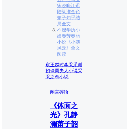
宋晓晓江迟
陆纵淮金色
笼子知乎结
局全文
不屈学历小
姨春芳春丽
小说《小姨
风云》全文
阅读
宸王赵时李采采谢
如玦周夫人小说
采
采之恋小说
闲言碎语
《体面之
光》孔静
澜萧子韶