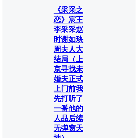
《采采之
恋》宸王
李采采赵
时谢如玦
周夫人大
结局（上
京寻找未
婚夫正式
上门前我
先打听了
一番他的
人品后续
无弹窗天
地）