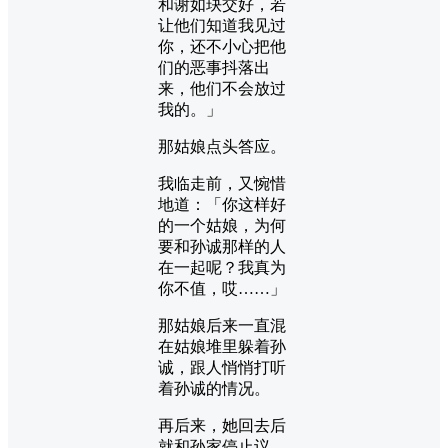
和谢如玦交好，若
让他们知道我见过
你，还不小心把他
们的恶事抖落出
来，他们不会放过
我的。」
那姑娘点头答应。
我临走前，又惋惜
地道：「你这样好
的一个姑娘，为何
要和孙诚那样的人
在一起呢？我真为
你不值，哎……」
那姑娘后来一直混
在姑娘堆里躲着孙
诚，跟人悄悄打听
着孙诚的情况。
再后来，她回去后
就和孙家停止议