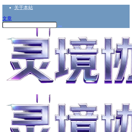
关于本站
文章