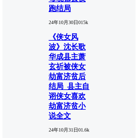
跑结局
24年10月30日
0
15k
《侠女风
波》沈长歌
华成县主萧
玄祈被侠女
劫富济贫后
结局_县主自
诩侠女喜欢
劫富济贫小
说全文
24年10月31日
0
1.6k