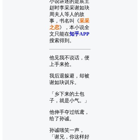
小说讲述的是宸王
赵时李采采谢如玦
周夫人等人的故
事，书名叫《
采采
之恋
》，本小说全
文只能在
知乎APP
搜索得到。
他见我不说话，便
上手来抢。
我后退躲避，却被
谢如玦训斥。
「乡下来的土包
子，就是小气。」
他伸手夺过纸鸢，
给了孙诚。
孙诚嗤笑一声，
「谢兄，你这样好