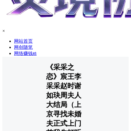
×
网站首页
网创随笔
网络赚钱
精
《采采之
恋》宸王李
采采赵时谢
如玦周夫人
大结局（上
京寻找未婚
夫正式上门