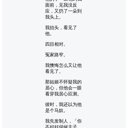
面前，见我没反
应，又扔了一朵到
我头上。
我抬头，看见了
他。
四目相对。
冤家路窄。
我懊悔怎么又让他
看见了。
那姑娘不怀疑我的
居心，但他会一眼
看穿我居心叵测。
彼时，我还以为他
是个马奴。
我先发制人，「你
不好好伺候主子，