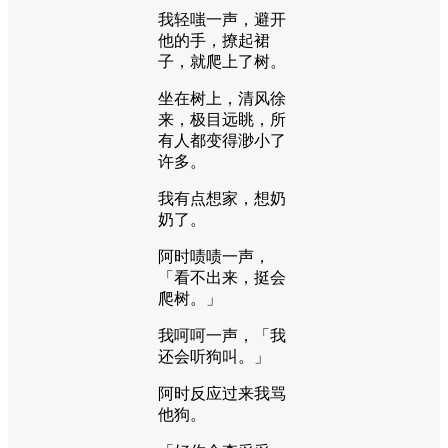
我轻嗤一声，避开
他的手，撩起裙
子，就爬上了树。
坐在树上，清风徐
来，极目远眺，所
有人都变得渺小了
许多。
我有点想家，想奶
奶了。
阿时啧啧一声，
「看不出来，挺会
爬树。」
我呵呵一声，「我
还会听狗叫。」
阿时反应过来我骂
他狗。