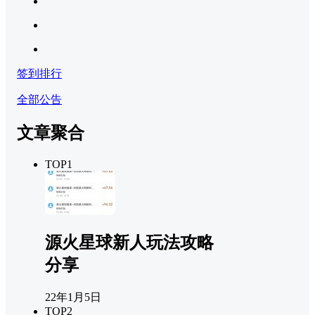
签到排行
全部公告
文章聚合
TOP1
源火星球新人玩法攻略
分享
22年1月5日
TOP2