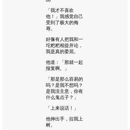
06
「我才不喜欢
他！」我感觉自己
受到了极大的侮
辱。
好像有人把我和一
坨粑粑相提并论，
我是真的委屈。
他道：「那就一起
报复啊。」
「那是那么容易的
吗？是我不想吗？
是我没主意，你有
什么鬼点子？」
「上来说话！」
他伸出手，拉我上
树。