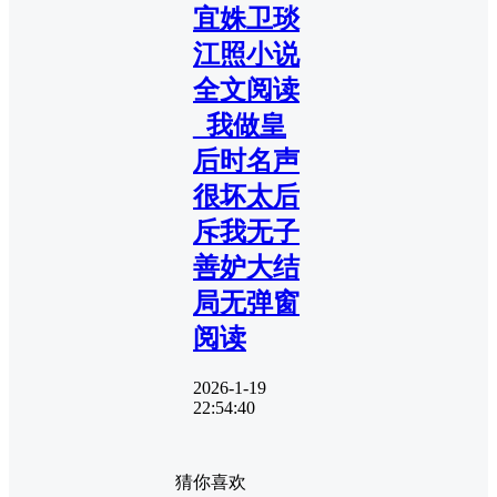
宜姝卫琰
江照小说
全文阅读
_我做皇
后时名声
很坏太后
斥我无子
善妒大结
局无弹窗
阅读
2026-1-19
22:54:40
猜你喜欢