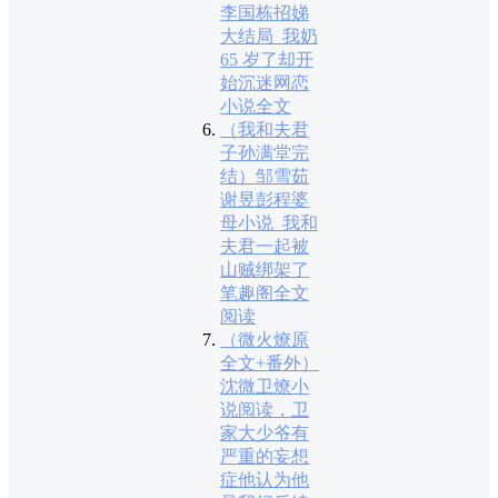
李国栋招娣
大结局_我奶
65 岁了却开
始沉迷网恋
小说全文
（我和夫君
子孙满堂完
结）邹雪茹
谢昱彭程婆
母小说_我和
夫君一起被
山贼绑架了
笔趣阁全文
阅读
（微火燎原
全文+番外）
沈微卫燎小
说阅读，卫
家大少爷有
严重的妄想
症他认为他