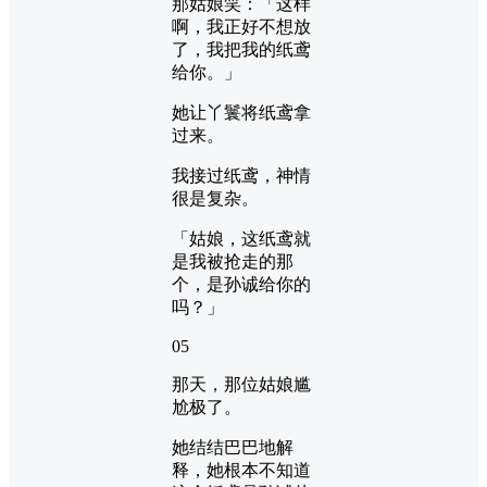
那姑娘笑：「这样
啊，我正好不想放
了，我把我的纸鸢
给你。」
她让丫鬟将纸鸢拿
过来。
我接过纸鸢，神情
很是复杂。
「姑娘，这纸鸢就
是我被抢走的那
个，是孙诚给你的
吗？」
05
那天，那位姑娘尴
尬极了。
她结结巴巴地解
释，她根本不知道