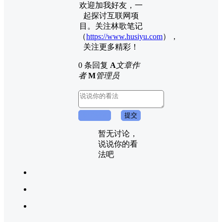
欢迎加我好友，一
起探讨互联网项
目。关注林歌笔记
（
https://www.husiyu.com
），
关注更多精彩！
0 条回复
A
文章作
者
M
管理员
取消回复
提交
暂无讨论，
说说你的看
法吧