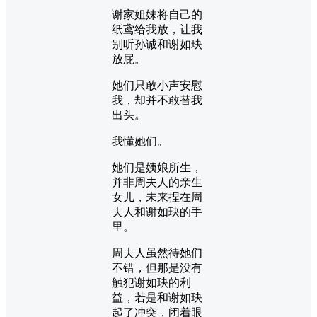
谢家姐妹将自己的
纸鸢给我放，让我
别听孙诚和谢如玦
放屁。
她们只敢小声安慰
我，却并不敢替我
出头。
我懂她们。
她们是姨娘所生，
并非周夫人的亲生
女儿，未来捏在周
夫人和谢如玦的手
里。
周夫人虽然待她们
不错，但那是没有
触犯谢如玦的利
益，若是和谢如玦
起了冲突，闭着眼