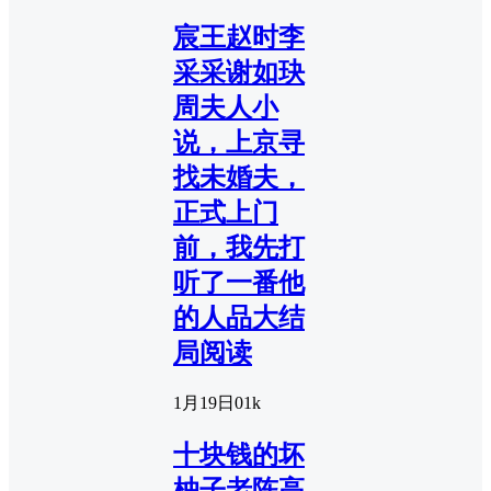
宸王赵时李
采采谢如玦
周夫人小
说，上京寻
找未婚夫，
正式上门
前，我先打
听了一番他
的人品大结
局阅读
1月19日
0
1k
十块钱的坏
柚子老陈高