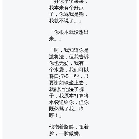
「好你个李采采，
我本来有个好点
子，你骂我是狗，
我就不说了。」
「你根本就没想出
来。」
「呵，我知道你是
激将法，但我告诉
你也无妨，我有一
个水袋，我们可以
将口拧松一些，只
要谢如玦坐上去，
就能让他湿了裤
子，我原本打算将
水袋送给你，但你
既然骂了我。哼
哼！」
他抱着胳膊，扭着
脸，一脸傲娇。