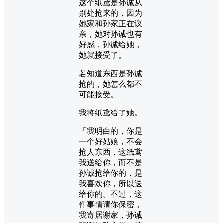
这个纸鸢是孙诚从
别处抢来的，因为
她家和孙家正在议
亲，她对孙诚也有
好感，孙诚给她，
她就接受了。
若知道东西是孙诚
抢的，她怎么都不
可能接受。
我将纸鸢给了她。
「我明白的，你是
一个好姑娘，不会
抢人东西，这纸鸢
我送给你，而不是
孙诚抢给你的，是
我喜欢你，所以送
给你的。不过，这
件事情请你保密，
我寄居谢家，孙诚