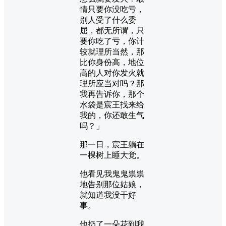
情只要你没吃亏，
别人受了什么委
屈，都无所谓，只
要你吃了亏，你计
较就理所当然，那
比你身份高，地位
高的人对你发火就
理所应当对吗？那
我再告诉你，那个
水袋是宸王找来给
我的，你还敢生气
吗？」
那一日，宸王躺在
一棵树上睡大觉。
他看见我鬼鬼祟祟
地告别那位姑娘，
就知道我没干好
事。
他扔了一朵花到我