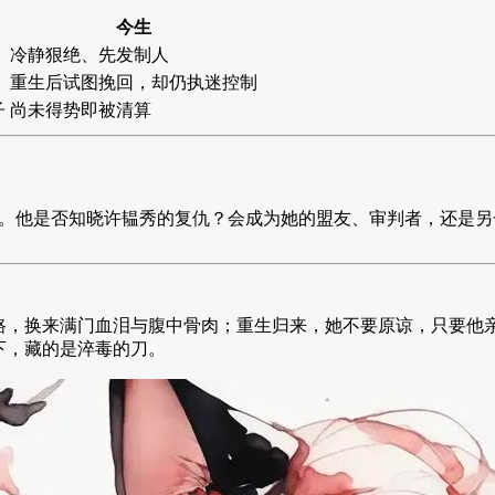
今生
冷静狠绝、先发制人
重生后试图挽回，却仍执迷控制
子
尚未得势即被清算
。他是否知晓许韫秀的复仇？会成为她的盟友、审判者，还是另
路，换来满门血泪与腹中骨肉；重生归来，她不要原谅，只要他
下，藏的是淬毒的刀。