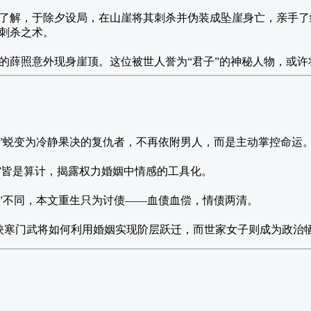
了解，于除夕设局，在山崖将其刺杀并伪装成坠崖身亡，亲手了
刺杀之术。
的薛照意外现身崖顶。这位被世人誉为“君子”的神秘人物，或许
妻”蜕变为冷静果决的复仇者，不再依附男人，而是主动掌控命运
妻”皆是算计，揭露权力婚姻中情感的工具化。
：
”不同，本文重生只为讨债——血债血偿，情债两清。
映寒门武将如何利用婚姻实现阶层跃迁，而世家女子则成为政治