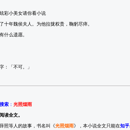
炫彩小美女请你看小说
了十年魏侯夫人。为他拉拢权贵，鞠躬尽瘁。
有什么遗愿。
字：「不可。」
P搜索
：
光照烟雨
阅读全文。
薛照等人的故事，书名叫《
光照烟雨
》，本小说全文只能在
知乎