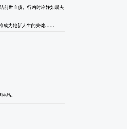
结前世血债。行凶时冷静如屠夫
将成为她新人生的关键……
。
牺牲品。