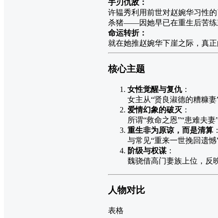
手刃仇敌：
许韫秀利用前世对赵婉华习性的
杀猪——因她早已在重生后苦练
命运转折：
就在她推赵婉华下崖之际，真正
核心主题
女性觉醒与复仇
：
女主从“贤良淑德的糟糠
爱情幻象的破灭
：
所谓“救命之恩”“患难夫
重生非为原谅，而是清算
与常见“重来一世挽回遗憾
阶级与权谋
：
魏骁借高门妻族上位，反
人物对比
表格