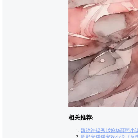
相关推荐:
魏骁许韫秀赵婉华薛照小
周野宋瑶瑶宋欢小说《反