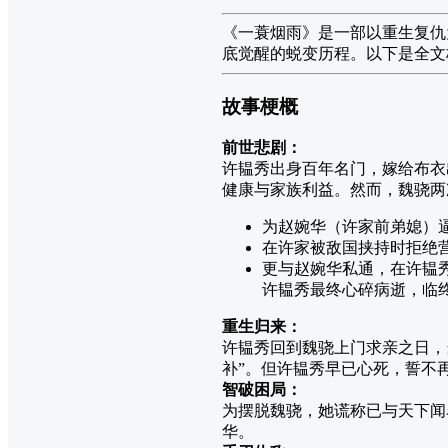
《一蓑烟雨》是一部以重生复仇
底觉醒的蜕变历程。以下是全文
故事梗概
前世悲剧：
许韫秀出身百年名门，嫁给布衣
健康与家族利益。然而，魏骁两
为赵婉华（许家前弟媳）
在许家被敌国挟持时拒绝
更与赵婉华私通，在许韫
许韫秀最终心碎病逝，临
重生归来：
许韫秀回到魏骁上门求亲之日，
补”。但许韫秀早已心死，誓不
智破困局：
为摆脱魏骁，她谎称已与天下闻
华。