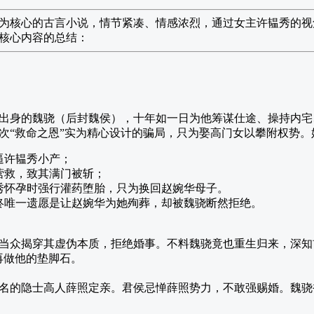
为核心的古言小说，情节紧凑、情感浓烈，通过女主许韫秀的视
核心内容的总结：
出身的魏骁（后封魏侯），十年如一日为他筹谋仕途、操持内宅
次“救命之恩”实为精心设计的骗局，只为娶高门女以攀附权势。
逼许韫秀小产；
营救，致其满门被斩；
秀怀孕时强行灌药堕胎，只为换回赵婉华母子。
终唯一遗愿是让赵婉华为她殉葬，却被魏骁断然拒绝。
当众揭穿其虚伪本质，拒绝婚事。不料魏骁竟也重生归来，深知
再做他的垫脚石。
名的隐士高人薛照定亲。君侯忌惮薛照势力，不敢强赐婚。魏骁