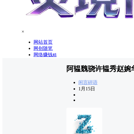
×
网站首页
网创随笔
网络赚钱
精
阿韫魏骁许韫秀赵婉
闲言碎语
1月15日