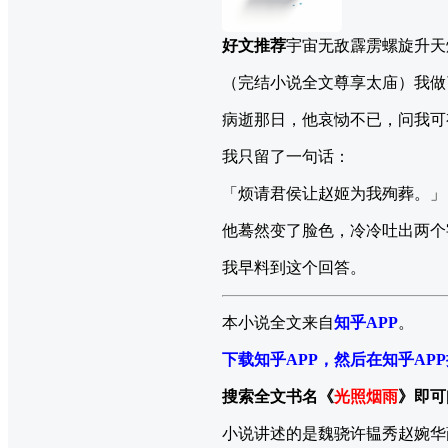
好文推荐
宇宙无敌霹雳螺旋升天
（完结小说全文尊享太庙）我做
病逝那日，他哀恸不已，问我可
我只留了一句话：
「烦请君侯让赵姬为我殉葬。」
他蓦然变了脸色，冷冷吐出两个
我早料到这个回答。
本小说全文来自
知乎APP
。
下载知乎APP，然后在知乎AP
搜索全文书名《
光照烟雨
》即可
小说讲述的是魏骁许韫秀赵婉华