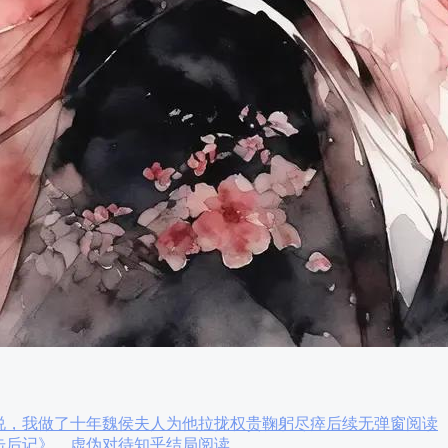
说，我做了十年魏侯夫人为他拉拢权贵鞠躬尽瘁后续无弹窗阅读
击后记》，虚伪对待知乎结局阅读