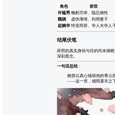
角色
前世
许韫秀
鞠躬尽瘁、隐忍牺牲
魏骁
虚伪薄情、利用妻子
赵婉华
恃宠而骄、夺人夫夺人
结尾伏笔
薛照的真实身份与目的尚未揭晓
深刻悬念。
一句话总结
：
她曾以真心铺就他的青云
——这一世，烟雨蓑衣之