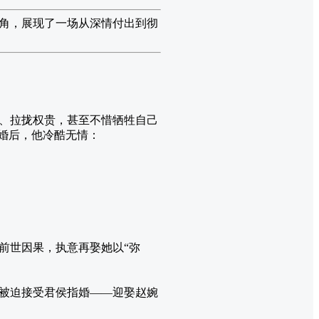
角，展现了一场从深情付出到彻
、拉拢权贵，甚至不惜牺牲自己
婚后，他冷酷无情：
前世因果，执意再娶她以“弥
被迫接受君侯指婚——迎娶赵婉