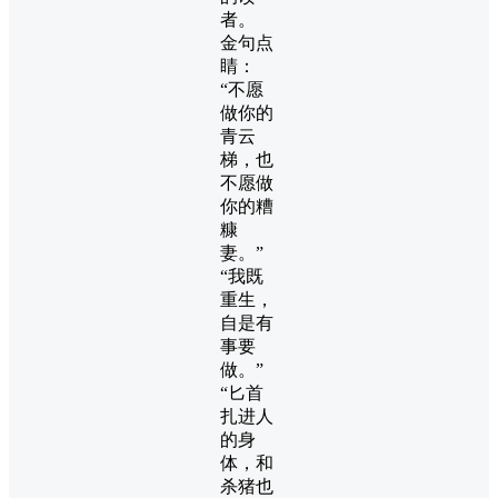
者。
金句点
睛：
“不愿
做你的
青云
梯，也
不愿做
你的糟
糠
妻。”
“我既
重生，
自是有
事要
做。”
“匕首
扎进人
的身
体，和
杀猪也