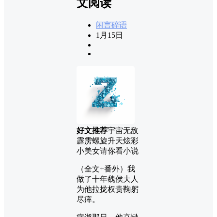
文阅读
闲言碎语
1月15日
好文推荐
宇宙无敌
霹雳螺旋升天炫彩
小美女请你看小说
（全文+番外）我
做了十年魏侯夫人
为他拉拢权贵鞠躬
尽瘁。