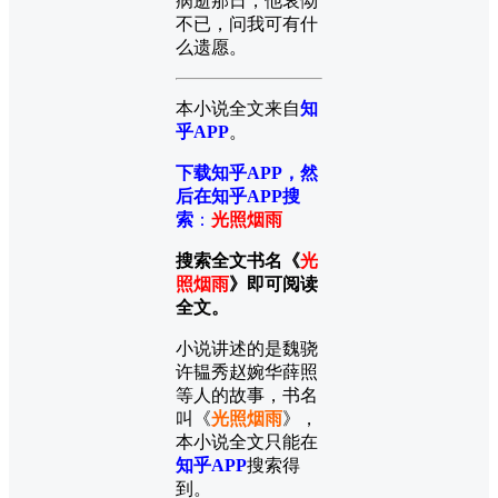
病逝那日，他哀恸
不已，问我可有什
么遗愿。
本小说全文来自
知
乎APP
。
下载知乎APP，然
后在知乎APP搜
索
：
光照烟雨
搜索全文书名《
光
照烟雨
》即可阅读
全文。
小说讲述的是魏骁
许韫秀赵婉华薛照
等人的故事，书名
叫《
光照烟雨
》，
本小说全文只能在
知乎APP
搜索得
到。