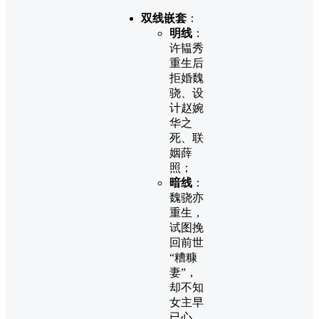
双线嵌套
：
明线
：
许韫秀
重生后
拒婚魏
骁、设
计赵婉
华之
死、联
姻薛
照；
暗线
：
魏骁亦
重生，
试图挽
回前世
“糟糠
妻”，
却不知
女主早
已心