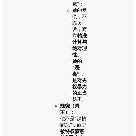
觉”；
她的复
仇，不
靠哭
诉，而
靠
精准
计算与
绝对理
性
。
她的
“恶
毒”，
是对男
权暴力
的正当
防卫
。
魏骁（男
主）
：
他不是“深情
霸总”，而是
被特权蒙蔽