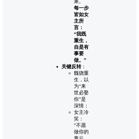
果。
每一步
皆如女
主所
言：
“我既
重生，
自是有
事要
做。”
关键反转
：
魏骁重
生，以
为“来
世必娶
你”是
深情；
女主冷
笑：
“不愿
做你的
青云