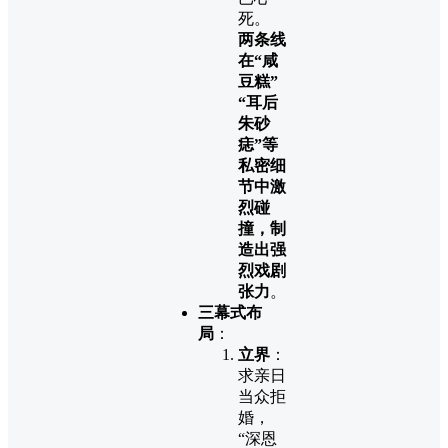
死。
两条线
在“咸
豆糕”
“耳后
朱砂
痣”等
私密细
节中激
烈碰
撞，制
造出强
烈戏剧
张力
。
三幕式布
局
：
立界
：
求亲日
当众拒
婚，
“深恩