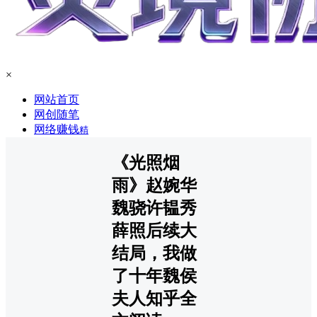
×
网站首页
网创随笔
网络赚钱
精
《光照烟
雨》赵婉华
魏骁许韫秀
薛照后续大
结局，我做
了十年魏侯
夫人知乎全