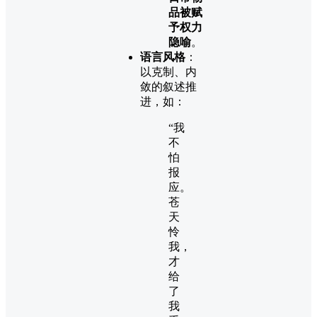
品被赋
予权力
隐喻
。
语言风格
：
以克制、内
敛的叙述推
进，如：
“我
不
怕
报
应。
苍
天
怜
我，
才
给
了
我