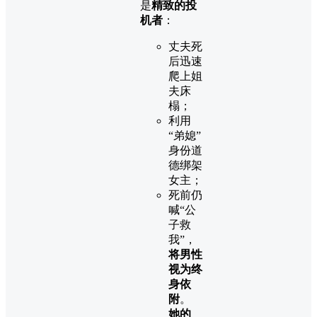
是
精致的投
机者
：
丈夫死
后迅速
爬上姐
夫床
榻；
利用
“弟媳”
身份道
德绑架
女主；
死前仍
喊“公
子救
我”，
将男性
视为终
身依
附
。
她的