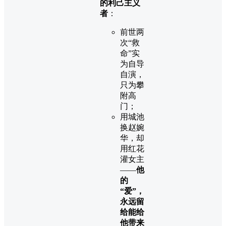
的利己主义
者
：
前世两
次“救
命”实
为自导
自演，
只为攀
附高
门；
用城池
换赵婉
华，却
用红花
灌女主
——
他
的
“爱”，
永远留
给能给
他带来