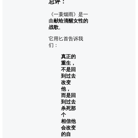
总评：
《一蓑烟雨》是一
曲
献给清醒女性的
战歌
。
它用匕首告诉我
们：
真正的
重生，
不是回
到过去
改变
他，
而是回
到过去
杀死那
个
相信他
会改变
的自