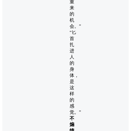
重
来
的
机
会。”
“匕
首
扎
进
人
的
身
体，
是
这
样
的
感
觉。”
不
煽
情，