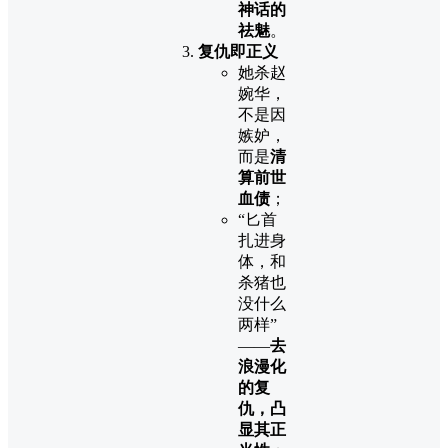
神话的
祛魅
。
复仇即正义
她杀赵
婉华，
不是因
嫉妒，
而是
清
算前世
血债
；
“匕首
扎进身
体，和
杀猪也
没什么
两样”
——
去
浪漫化
的复
仇，凸
显其正