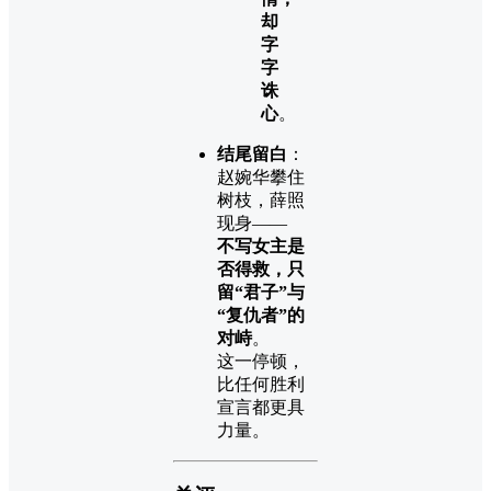
却
字
字
诛
心
。
结尾留白
：
赵婉华攀住
树枝，薛照
现身——
不写女主是
否得救，只
留“君子”与
“复仇者”的
对峙
。
这一停顿，
比任何胜利
宣言都更具
力量。