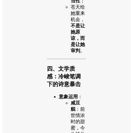
当性
；
苍天给
她重来
机会，
不是让
她原
谅，而
是让她
审判
。
四、文学质
感：冷峻笔调
下的诗意暴击
意象运用
：
咸豆
糕
：前
世情浓
时的甜
蜜，今