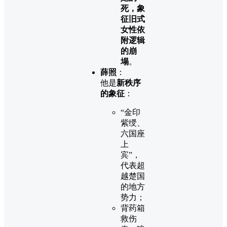
死，象
征旧式
女性依
附逻辑
的崩
塌
。
薛照
：
他是
新秩序
的象征
：
“金印
紫绶、
六国座
上
宾”，
代表超
越楚国
的地方
势力；
背药箱
救伤