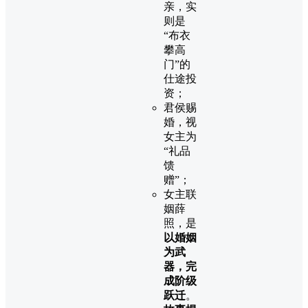
亲，实
则是
“布衣
攀高
门”的
仕途投
资；
君侯赐
婚，视
女主为
“礼品
馈
赠”；
女主联
姻薛
照，是
以婚姻
为武
器，完
成阶级
跃迁
。