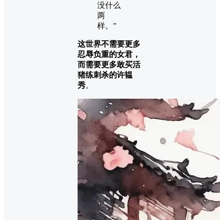
没什么
两
样。”
这世界不需要更多
忍辱负重的女君，
而需要更多敢买活
猪练刺杀的许韫
秀
。