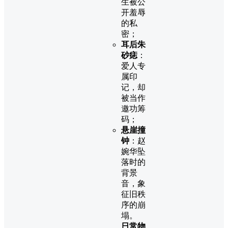
生被公
开羞辱
的私
密；
耳后朱
砂痣
：
爱人专
属印
记，却
被当作
邀功筹
码；
悬崖撞
钟
：赵
婉华坠
落时的
背景
音，象
征旧秩
序的崩
塌。
日常物