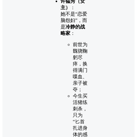
许韫秀（女
主）
：
她不是“恋爱
脑怨妇”，而
是
冷静的战
略家
：
前世为
魏骁鞠
躬尽
瘁，换
得满门
喋血、
亲子被
夺；
今生买
活猪练
刺杀，
只为
“匕首
扎进身
体的感