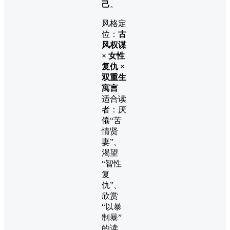
己
。
风格定
位：
古
风权谋
× 女性
复仇 ×
双重生
寓言
适合读
者：厌
倦“苦
情贤
妻”、
渴望
“智性
复
仇”、
欣赏
“以暴
制暴”
的读