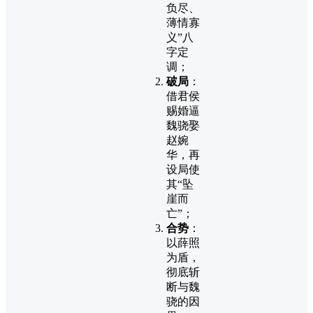
负尽、
薄情寡
义”八
字定
调；
破局
：
借君侯
赐婚逼
魏骁娶
赵婉
华，再
设局使
其“坠
崖而
亡”；
合势
：
以薛照
为盾，
彻底斩
断与魏
骁的因