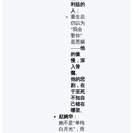
利益的
人
；
重生后
仍以为
“我会
娶你”
是恩赐
——
他
的傲
慢，深
入骨
髓
。
他的悲
剧，在
于至死
不知自
己错在
哪里
。
赵婉华
：
她不是“单纯
白月光”，而