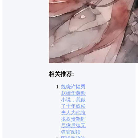
相关推荐:
魏骁许韫秀
赵婉华薛照
小说，我做
了十年魏侯
夫人为他拉
拢权贵鞠躬
尽瘁后续无
弹窗阅读