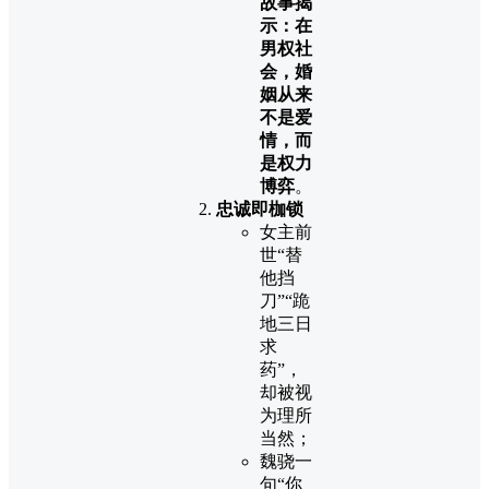
故事揭
示：在
男权社
会，婚
姻从来
不是爱
情，而
是权力
博弈
。
忠诚即枷锁
女主前
世“替
他挡
刀”“跪
地三日
求
药”，
却被视
为理所
当然；
魏骁一
句“你