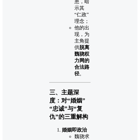
患，暗
示其
“仁政”
理念；
他的出
现，为
主角提
供
脱离
魏骁权
力网的
合法路
径
。
三、主题深
度：对“婚姻”
“忠诚”与“复
仇”的三重解构
婚姻即政治
魏骁求