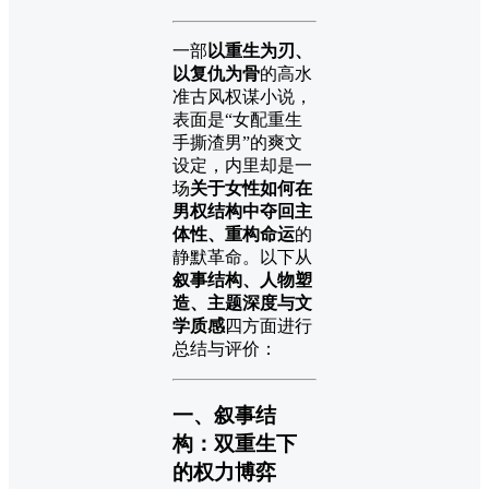
一部
以重生为刃、
以复仇为骨
的高水
准古风权谋小说，
表面是“女配重生
手撕渣男”的爽文
设定，内里却是一
场
关于女性如何在
男权结构中夺回主
体性、重构命运
的
静默革命。以下从
叙事结构、人物塑
造、主题深度与文
学质感
四方面进行
总结与评价：
一、叙事结
构：双重生下
的权力博弈