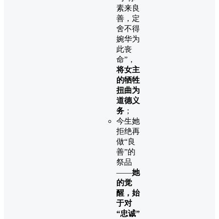
素来良
善，定
舍不得
婉华为
此丧
命”，
将女主
的牺牲
扭曲为
道德义
务
；
今生她
拒绝再
做“良
善”的
祭品
——
她
的觉
醒，始
于对
“忠诚”